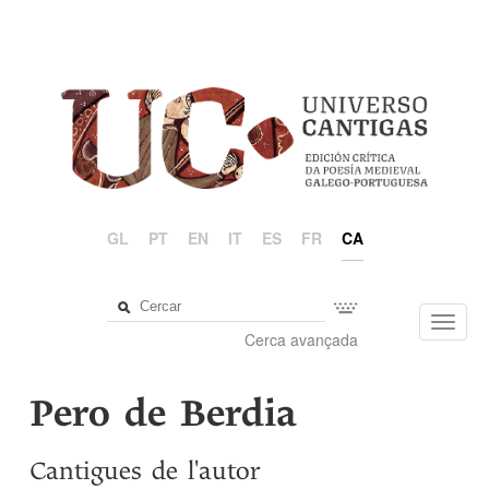
GL
PT
EN
IT
ES
FR
CA
Toggl
Cerca avançada
navig
Pero de Berdia
Cantigues de l'autor