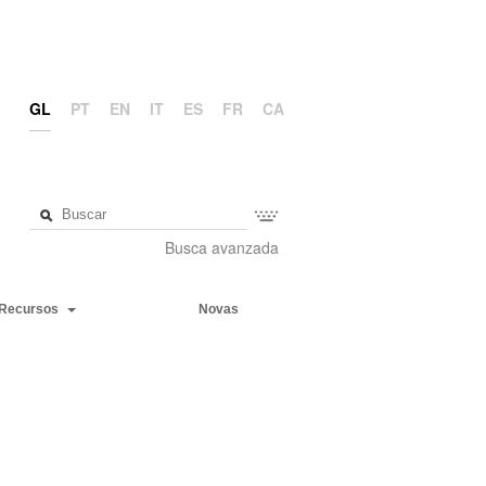
GL
PT
EN
IT
ES
FR
CA
Busca avanzada
Recursos
Novas