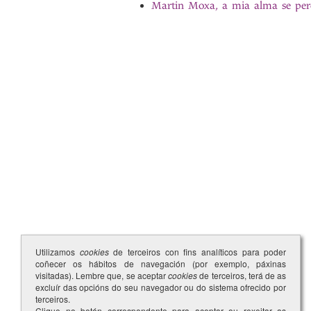
Martin Moxa, a mia alma se per
Utilizamos
cookies
de terceiros con fins analíticos para poder
coñecer os hábitos de navegación (por exemplo, páxinas
visitadas). Lembre que, se aceptar
cookies
de terceiros, terá de as
excluír das opcións do seu navegador ou do sistema ofrecido por
terceiros.
Clique no botón correspondente para aceptar ou rexeitar as