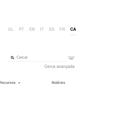
GL
PT
EN
IT
ES
FR
CA
Cerca avançada
Recursos
Notícies