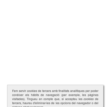
Fem servir
cookies
de tercers amb finalitats analítiques per poder
conèixer els hàbits de navegació (per exemple, les pàgines
visitades). Tingueu en compte que, si accepteu les
cookies
de
tercers, haureu d'eliminar-les de les opcions del navegador o del
sistema ofert per tercers.