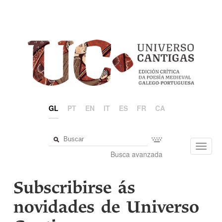
GL
PT
EN
IT
ES
FR
CA
Toggl
Busca avanzada
navig
Subscribirse ás
novidades de Universo