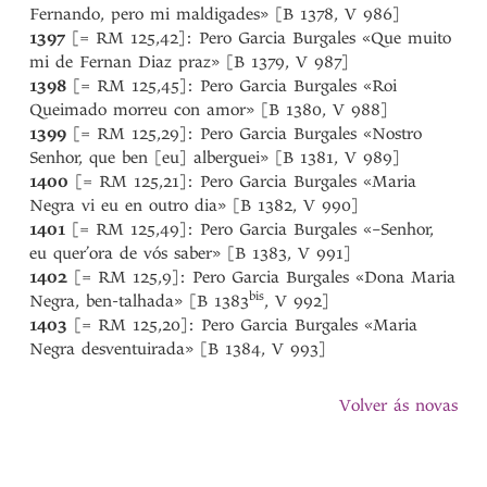
Fernando, pero mi maldigades» [B 1378, V 986]
1397
[= RM 125,42]: Pero Garcia Burgales «Que muito
mi de Fernan Diaz praz» [B 1379, V 987]
1398
[= RM 125,45]: Pero Garcia Burgales «Roi
Queimado morreu con amor» [B 1380, V 988]
1399
[= RM 125,29]: Pero Garcia Burgales «Nostro
Senhor, que ben [eu] alberguei» [B 1381, V 989]
1400
[= RM 125,21]: Pero Garcia Burgales «Maria
Negra vi eu en outro dia» [B 1382, V 990]
1401
[= RM 125,49]: Pero Garcia Burgales «–Senhor,
eu quer’ora de vós saber» [B 1383, V 991]
1402
[= RM 125,9]: Pero Garcia Burgales «Dona Maria
bis
Negra, ben-talhada» [B 1383
, V 992]
1403
[= RM 125,20]: Pero Garcia Burgales «Maria
Negra desventuirada» [B 1384, V 993]
Volver ás novas