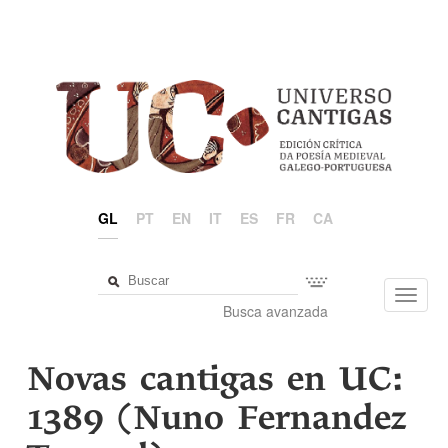
GL
PT
EN
IT
ES
FR
CA
Toggl
Busca avanzada
navig
Novas cantigas en UC:
1389 (Nuno Fernandez