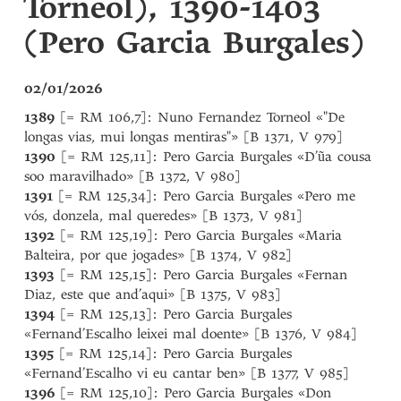
Torneol), 1390-1403
(Pero Garcia Burgales)
02/01/2026
1389
[= RM 106,7]: Nuno Fernandez Torneol «"De
longas vias, mui longas mentiras"» [B 1371, V 979]
1390
[= RM 125,11]: Pero Garcia Burgales «D’ũa cousa
soo maravilhado» [B 1372, V 980]
1391
[= RM 125,34]: Pero Garcia Burgales «Pero me
vós, donzela, mal queredes» [B 1373, V 981]
1392
[= RM 125,19]: Pero Garcia Burgales «Maria
Balteira, por que jogades» [B 1374, V 982]
1393
[= RM 125,15]: Pero Garcia Burgales «Fernan
Diaz, este que and’aqui» [B 1375, V 983]
1394
[= RM 125,13]: Pero Garcia Burgales
«Fernand’Escalho leixei mal doente» [B 1376, V 984]
1395
[= RM 125,14]: Pero Garcia Burgales
«Fernand’Escalho vi eu cantar ben» [B 1377, V 985]
1396
[= RM 125,10]: Pero Garcia Burgales «Don