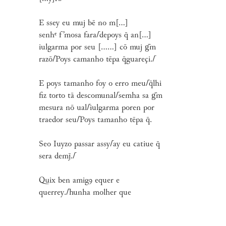
E ssey eu muj bē no m[...]
senhᵉ f’mosa fara
⌈
depoys q̄ an[...]
iulgarma por seu [......] cō muj g᷈m
razō
⌈
Poys camanho tēpa q̄guareçi.
⌈
E poys tamanho foy o erro meu
⌈
q̄lhi
fiz torto tā descomunal
⌈
semha sa g᷈m
mesura nō ual
⌈
iulgarma poren por
traedor seu
⌈
Poys tamanho tēpa q̄.
Seo Iuyzo passar assy
⌈
ay eu catiue q̄
sera demj̄.
⌈
Quix ben amigꝯ equer e
querrey.
⌈
hunha molher que