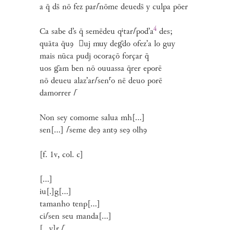
a q̄ ds̄ nō fez par
⌈
nōme deueds̄ y culpa pōer
4
Ca sabe d’s q̄ semēdeu qⁱtar
⌈
pod’
a
des;
quāta q̄uꝯ

uj muy deg᷈do ofez’a lo guy
mais nūca pudj ocoraçō forçar q̄
uos g᷈am ben nō ouuassa q̄rer eporē
r
nō deueu alaz’ar
⌈
sen
o nē deuo porē
damorrer
⌈
Non sey comome salua mh[...]
sen[...]
⌈
seme deꝯ antꝯ seꝯ olhꝯ
[f. 1v, col. c]
[...]
iu[.]g[...]
tamanho tenp[...]
ci
⌈
sen seu manda[...]
[...y]r.
⌈