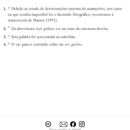
^
Debido ao estado de deterioración extrema do manuscrito, nos casos
en que resulta imposíbel ler o facsímile fotográfico, recorremos á
transcrición de Sharrer (1991).
^
<
>
Da abreviatura
ꝯ
pódese ver un trazo da curvatura dereita.
^
Esta palabra foi acrecentada na entreliña.
^
O <a> parece corrixido sobre un <e> previo.