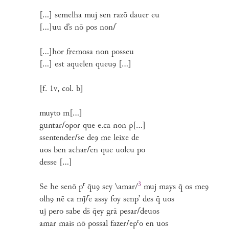
[...] semelha muj sen razō dauer eu
[...]uu d’s nō pos non
⌈
[...]hor fremosa non posseu
[...] est aquelen queuꝯ [...]
[f. 1v, col. b]
muyto m[...]
guntar
⌈
opor que e.ca non p[...]
ssentender
⌈
se deꝯ me leixe de
uos ben achar
⌈
en que uoleu po
desse [...]
r
3
Se he senō p
q̄uꝯ sey
\amar/
muj mays q̄ os meꝯ
olhꝯ nē ca mj̄
⌈
e assy foy senp’ des q̄ uos
uj pero sabe ds̄ q̄ey grā pesar
⌈
deuos
r
amar mais nō possal fazer
⌈
ep
o en uos