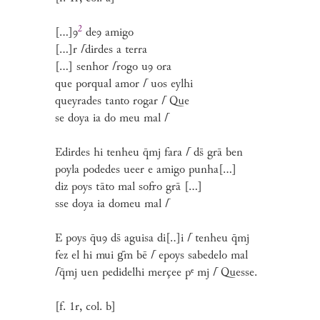
2
[...]ꝯ
deꝯ amigo
[...]r
⌈
dirdes a terra
[...] senhor
⌈
rogo uꝯ ora
que porqual amor
⌈
uos eylhi
queyrades tanto rogar
⌈
Que
se doya ia do meu mal
⌈
Edirdes hi tenheu q̄mj fara
⌈
ds̄ grā ben
poyla podedes ueer e amigo punha[...]
diz poys tāto mal sofro grā [...]
sse doya ia domeu mal
⌈
E poys q̄uꝯ ds̄ aguisa di[..]i
⌈
tenheu q̄mj
fez el hi mui g᷈m bē
⌈
epoys sabedelo mal
⌈
q̄mj uen pedidelhi merçee pᵉ mj
⌈
Quesse.
[f. 1r, col. b]