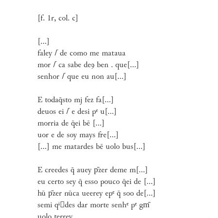
[f. 1r, col. c]
[...]
faley
⌈
de como me mataua
mor
⌈
ca sabe deꝯ ben . que[...]
senhor
⌈
que eu non au[...]
E todaq̄sto mj fez fa[...]
deuos ei
⌈
e desi pᵉ u[...]
morria de q̄ei bē [...]
uor e de soy mays fre[...]
[...] me matardes bē uolo bus[...]
E creedes q̄ auey p᷈zer deme m[...]
eu certo sey q̄ esso pouco q̄ei de [...]
hū p᷈zer nūca ueerey epᵉ q̄ soo de[...]
semi qⁱ

des dar morte senhᵉ pᵉ gm᷈
uolo terrey.