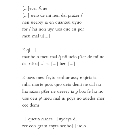
[...]ecer
⌈
que
[...] ueio de mi nen dal prazer
⌈
nen ueerey ia en quanteu uyuo
for
⌈
hu non uyr uos que eu por
meu mal u[...]
E q[...]
manhe o meu mal q̄ nō ueio p᷈zer de mī ne
dal nē u[...] ia [...] ben [...]
E poys meu feyto senhor assy e q̄iria ia
mha morte poys q̄nō ueio demi nē dal nu
lha sazon pz᷈er nē ueerey ia ꝑ bōa fe hu nō
uos q̄eu pᵉ meu mal ui poys nō auedes mer
cee demī
[.] queuꝯ nunca [.]uydeya di
zer con gram coyta senho[.] uolo