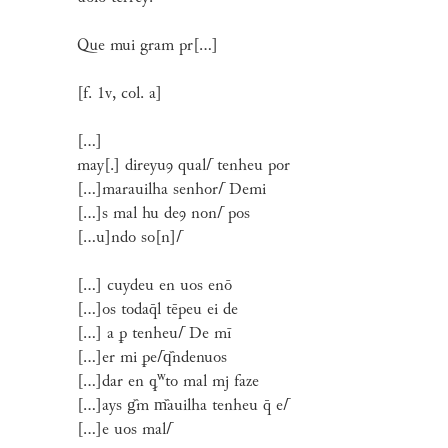
Que mui gram pr[...]
[f. 1v, col. a]
[...]
may[.] direyuꝯ qual
⌈
tenheu por
[...]marauilha senhor
⌈
Demi
[...]s mal hu deꝯ non
⌈
pos
[...u]ndo so[n]
⌈
[...] cuydeu en uos enō
[...]os todaq̄l tēpeu ei de
[...] a ꝑ tenheu
⌈
De mī
[...]er mi ꝑe
⌈
q᷈ndenuos
w
[...]dar en ꝙ
to mal mj faze
[...]ays g᷈m m᷈auilha tenheu q̄ e
⌈
[...]e uos mal
⌈