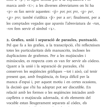
marca amb <
>; a les diverses abreviatures on hi ha
ꞇ
<p> es fan servir aquestes: <
>
por, per, pre
, <
>
per
,
p̄
ꝑ
<
>
pro
; també s’utilitza <
> per a
ser
; finalment, per a
ꝓ
ƥ
les comptades vegades que apareix l’abreviatura de -
run
,
-
ron
fem servir el símbol <
>.
ꝝ
2. Grafies, unió i separació de paraules, puntuació.
Pel que fa a les grafies, a la transcripció, s’hi reflecteixen
totes les particularitats dels manuscrits, incloses les
duplicacions de grafemes. Per a les majúscules i
minúscules, es respecta com es van fer servir als còdexs.
Quant a la unió i la separació de paraules, s’hi
conserven les seqüències gràfiques —tot i això, cal tenir
present que, amb freqüència, és força difícil per la
manca d’espai i, per aquest motiu i en certes ocasions,
la decisió que s’hi ha adoptat pot ser discutible. En
relació amb les formes o les seqüències iniciades amb
caplletra o majúscula adornada, si els elements del
vocable estan lleugerament separats al còdex, els