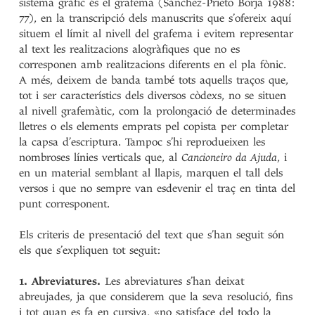
sistema gràfic és el grafema (Sánchez-Prieto Borja 1988:
77), en la transcripció dels manuscrits que s’ofereix aquí
situem el límit al nivell del grafema i evitem representar
al text les realitzacions alogràfiques que no es
corresponen amb realitzacions diferents en el pla fònic.
A més, deixem de banda també tots aquells traços que,
tot i ser característics dels diversos còdexs, no se situen
al nivell grafemàtic, com la prolongació de determinades
lletres o els elements emprats pel copista per completar
la capsa d’escriptura. Tampoc s’hi reprodueixen les
nombroses línies verticals que, al
Cancioneiro da Ajuda
, i
en un material semblant al llapis, marquen el tall dels
versos i que no sempre van esdevenir el traç en tinta del
punt corresponent.
Els criteris de presentació del text que s’han seguit són
els que s’expliquen tot seguit:
1. Abreviatures.
Les abreviatures s’han deixat
abreujades, ja que considerem que la seva resolució, fins
i tot quan es fa en cursiva, «no satisface del todo la