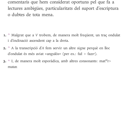
comentaris que hem considerat oportuns pel que fa a
lectures ambigües, particularitats del suport d’escriptura
o dubtes de tota mena.
^
Malgrat que a
V
trobem, de manera molt freqüent, un traç ondulat
i d’inclinació ascendent cap a la dreta.
^
A la transcripció d’
A
fem servir un altre signe perquè en lloc
d’ondulat és més aviat «angulós» (per ex.: faz̃ > faz
er
).
w
^
I, de manera molt esporàdica, amb altres consonants: mat
r>
mat
a
r.