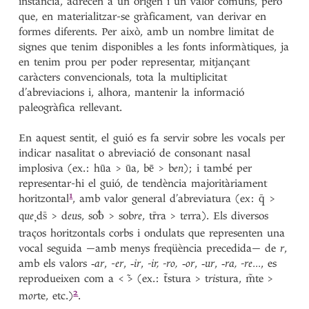
instància, adrecen a un origen i un valor comuns, però
que, en materialitzar-se gràficament, van derivar en
formes diferents. Per això, amb un nombre limitat de
signes que tenim disponibles a les fonts informàtiques, ja
en tenim prou per poder representar, mitjançant
caràcters convencionals, tota la multiplicitat
d’abreviacions i, alhora, mantenir la informació
paleogràfica rellevant.
En aquest sentit, el guió es fa servir sobre les vocals per
indicar nasalitat o abreviació de consonant nasal
implosiva (ex.: hūa > ūa, bē > b
en
); i també per
representar-hi el guió, de tendència majoritàriament
1
horitzontal
, amb valor general d’abreviatura (ex:
>
q̄
q
ue
¸d
> d
eu
s, so
> sob
re
, t
ra
> t
e
rra). Els diversos
s̄
ƀ
r̄
traços horitzontals corbs i ondulats que representen una
vocal seguida —amb menys freqüència precedida— de
r
,
amb els valors ‑
ar
, -
er
, ‑
ir
,
-ir, -ro,
‑
or
, ‑
ur
, ‑
ra
, -re
…, es
reprodueixen com a < ̃> (ex.:
stura
> t
ri
stura,
te
>
t̃
m̃
2
m
or
te,
etc.)
.