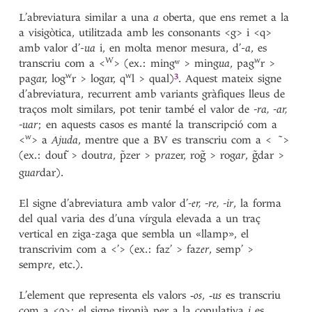
L’abreviatura similar a una
a
oberta, que ens remet a la
a visigòtica, utilitzada amb les consonants <g> i <q>
amb valor d’-
ua
i, en molta menor mesura, d’-
a
, es
W
w
transcriu com a <
> (ex.: mingʷ > ming
ua
, pag
r >
3
w
w
pag
a
r, log
r > log
a
r, q
l >
qual)
. Aquest mateix signe
d’abreviatura, recurrent amb variants gràfiques lleus de
traços molt similars, pot tenir també el valor de
-ra, -ar,
-uar
; en aquests casos es manté la transcripció com a
w
<
> a
Ajuda
, mentre que a BV es transcriu com a < ̃ >
(ex.: dou
> dout
ra
,
zer > p
ra
zer, ro
> rog
ar
,
dar >
t͂
p̃
g̃
g̃
g
uar
dar).
El signe d’abreviatura amb valor d’
-er, -re, -ir
, la forma
del qual varia des d’una vírgula elevada a un traç
vertical en ziga-zaga que sembla un «llamp», el
transcrivim com a <’> (ex.: faz’ > faz
er
, semp’ >
semp
re
, etc.).
L’element que representa els valors ‑
os
, ‑
us
es transcriu
com a <
>; el signe tironià per a la copulativa
i
es
ꝯ