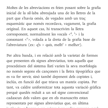
Moltes de les abreviacions es feien posant sobre la grafia
inicial de la síl·laba abreujada una de les lletres de la
part que s’havia omès, de vegades amb un traç
esquemàtic que només recordava, vagament, la grafia
original. En aquest cas, hi transcrivim la lletra
e
i
corresponent, normalment les vocals <
,
> i la
r
consonant <
>, volada a la dreta de la grafia base de
i
r
l’abreviatura (ex: q
s > q
ui
s, melh
> melh
or
).
Per altra banda, i en relació amb la varietat de formes
que presenten els signes abreviatius, tots aquells que
procedeixen del sistema llatí varien la seva morfologia
no només segons els cançoners i la lletra tipogràfica que
es va fer servir, sinó també depenent dels copistes i,
inclús, en funció del que triava un mateix copista. Per
tant, va caldre uniformitzar tota aquesta variació gràfica
perquè quedés reduït a un sol signe convencional
cadascun dels valors que en els manuscrits estan
representats per signes abreviatius que, en última