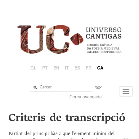
GL
PT
EN
IT
ES
FR
CA
Toggl
Cerca avançada
navig
Criteris de transcripció
Partint del principi bàsic que l’element mínim del