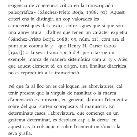
exigencia de coherencia crítica en la transcripción
paleográfica» (Sánchez-Prieto Borja, 1988: 91). Aquest
criteri ens fa distingir, un cop valorades les
característiques dels textos, entre signes que sí que són
una abreviatura i d’altres que tenen un caràcter expletiu
(Sánchez-Prieto Borja, 1988: 93, núm. 11), com ara el
punt que corona la
y
—que Henry H. Carter (2007
[1941]) a la seva transcripció d’
A
, per citar-ne un
exemple, marca de manera sistemàtica com a <y>. Atès
que aquest element té, en origen, una finalitat diacrítica,
no es reproduirà a la transcripció.
Pel que fa al lloc on es col·loquen les abreviatures, cal
tenir present que la vírgula de nasalitat o la marca
d’abreviació es transcriu, en general, damunt l’element a
sobre del qual surten sobreposats al manuscrit. En
determinats casos, l’abreviatura, que comença en un
grafema determinat, es desplaça cap a la dreta: en
aquest cas la col·loquem sobre l’element on s’inicia la
seva grafia.