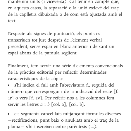
mantenim units (i viceversa). Cal tenir en compte que,
en aquests casos, la separació o la unió esdevé del traç
de la caplletra dibuixada o de com està ajustada amb el
text.
Respecte als signes de puntuació, els punts es
transcriuen tot just després de l’element verbal
precedent, sense espai en blanc anterior i deixant un
espai abans de la paraula següent.
Finalment, fem servir una sèrie d’elements convencionals
de la pràctica editorial per reflectir determinades
característiques de la còpia:
s’hi indica el full amb l’abreviatura f., seguida del
número que correspongui i de la indicació del recte [f.
1r] o vers [f. 1v]. Per referir-nos a les columnes fem
servir les lletres
a
i
b
[col. a], [col. b].
els segments cancel·lats mitjançant fórmules diverses
—rectificacions, punt baix o anul·lats amb el traç de la
ploma— s’hi insereixen entre parèntesis (…).