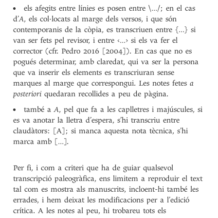
els afegits entre línies es posen entre \…/; en el cas
d’
A
, els col·locats al marge dels versos, i que són
contemporanis de la còpia, es transcriuen entre {…} si
van ser fets pel revisor, i entre ‹…› si els va fer el
corrector (cfr. Pedro 2016 [2004]). En cas que no es
pogués determinar, amb claredat, qui va ser la persona
que va inserir els elements es transcriuran sense
marques al marge que correspongui. Les notes fetes
a
posteriori
quedaran recollides a peu de pàgina.
també a
A
, pel que fa a les caplletres i majúscules, si
es va anotar la lletra d’espera, s’hi transcriu entre
claudàtors: [A]; si manca aquesta nota tècnica, s’hi
marca amb […].
Per fi, i com a criteri que ha de guiar qualsevol
transcripció paleogràfica, ens limitem a reproduir el text
tal com es mostra als manuscrits, incloent-hi també les
errades, i hem deixat les modificacions per a l’edició
crítica. A les notes al peu, hi trobareu tots els