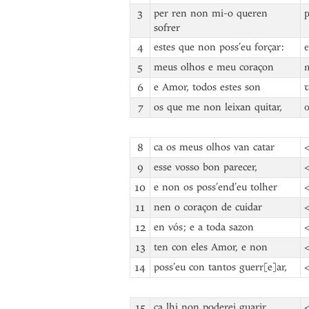
3
per ren non mi-o queren
p
sofrer
4
estes que non poss’eu forçar:
e
5
meus olhos e meu coraçon
m
6
e Amor, todos estes son
ꞇ
7
os que me non leixan quitar,
8
ca os meus olhos van catar
<
9
esse vosso bon parecer,
<
10
e non os poss’end’eu tolher
<
11
nen o coraçon de cuidar
<
12
en vós; e a toda sazon
<
13
ten con eles Amor, e non
<
14
poss’eu con tantos guerr[e]ar,
<
15
ca lhi non poderei guarir
<