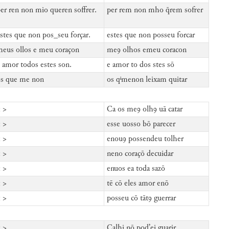
er ren non mio queren soffrer.
per rem non mho q̄rem sofrer
stes que non pos_seu forçar.
estes que non posseu forcar
eus ollos e meu coraçon
meꝯ olhos emeu coracon
 amor todos estes son.
e amor to dos stes sō
os que me non
os qⁱmenon leixam quitar
 >
Ca os meꝯ olhꝯ uā catar
 >
esse uosso bō parecer
 >
enouꝯ possendeu tolher
 >
neno coraçō decuidar
 >
enuos ea toda sazō
 >
tē cō eles amor enō
 >
posseu cō tātꝯ guerrar
 >
Calhi nō pod’ei guarir