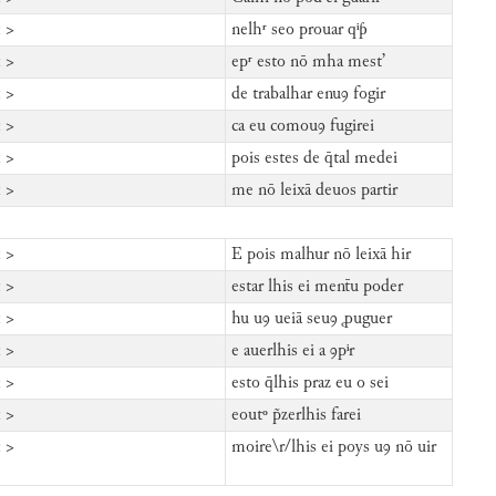
 >
nelhʳ seo prouar qⁱƥ
 >
epʳ esto nō mha mest’
 >
de trabalhar enuꝯ fogir
 >
ca eu comouꝯ fugirei
 >
pois estes de q̄tal medei
 >
me nō leixā deuos partir
 >
E pois malhur nō leixā hir
 >
estar lhis ei ment̄u poder
 >
hu uꝯ ueiā seuꝯ ꝓuguer
 >
e auerlhis ei a ꝯpⁱr
 >
esto q̄lhis praz eu o sei
 >
eoutᵒ p̃zerlhis farei
 >
moire\r/lhis ei poys uꝯ nō uir