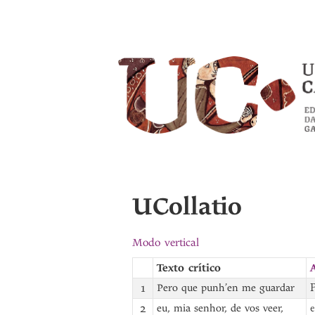
UCollatio
Modo vertical
Texto crítico
1
Pero que punh’en me guardar
P
2
eu, mia senhor, de vos veer,
e