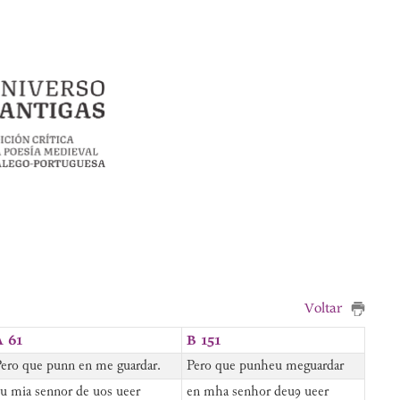
Voltar
A 61
B 151
ero que punn en me guardar.
Pero que punheu meguardar
u mia sennor de uos ueer
en mha senhor deuꝯ ueer