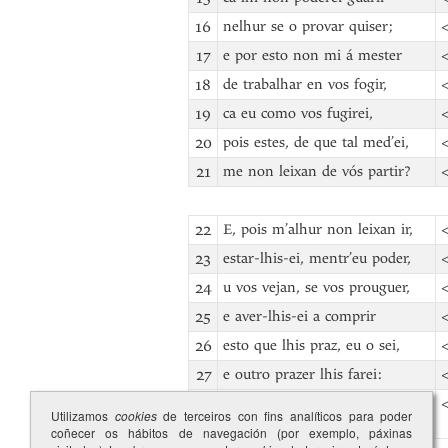
16
nelhur se o provar quiser;
<
17
e por esto non mi á mester
<
18
de trabalhar en vos fogir,
<
19
ca eu como vos fugirei,
<
20
pois estes, de que tal med’ei,
<
21
me non leixan de vós partir?
<
22
E, pois m’alhur non leixan ir,
<
23
estar-lhis-ei, mentr’eu poder,
<
24
u vos vejan, se vos prouguer,
<
25
e aver-lhis-ei a comprir
<
26
esto que lhis praz, eu o sei,
<
27
e outro prazer lhis farei:
<
28
morrer-lhis-ei, pois vos non
<
Utilizamos
cookies
de terceiros con fins analíticos para poder
vir.
coñecer os hábitos de navegación (por exemplo, páxinas