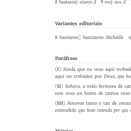
8 Santaren] sc̄aren
A
9 vos] uos
A
13
Variantes editoriais
8 Santaren] Sanctaren
Michaëlis
9
Paráfrase
(
I
) Aínda que eu vexo aquí trobad
aquí un trobador, por Deus,
que ho
(
II
) Señora, a máis fermosa de can
non vexo un home de cantos vex
(
III
) Ámovos tanto e tan de cora
entendido
que hoxe entenda por que d