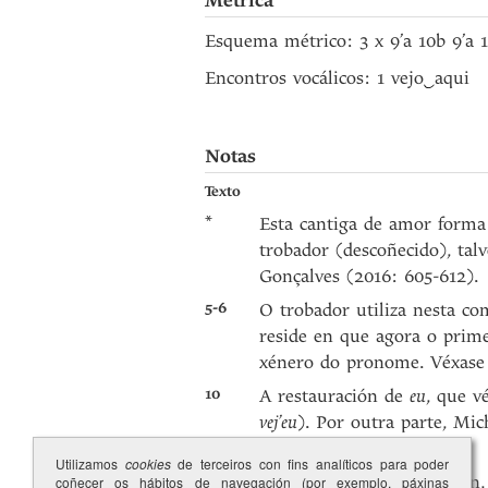
Métrica
Esquema métrico: 3 x 9’a 10b 9’a
Encontros vocálicos: 1 vejo
‿
aqui
Notas
Texto
*
Esta cantiga de amor forma
trobador (descoñecido), tal
Gonçalves (2016: 605-612).
5-6
O trobador utiliza nesta co
reside en que agora o primei
xénero do pronome. Véxase
10
A restauración de
eu
, que v
vej’eu
). Por outra parte, Mi
A véxase nota a
129.14
).
Utilizamos
cookies
de terceiros con fins analíticos para poder
15
Esta fórmula de invocación
coñecer os hábitos de navegación (por exemplo, páxinas