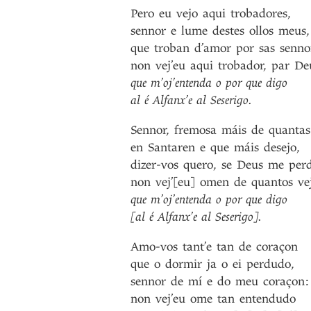
Pero
eu
vejo
aqui
trobadores
,
sennor
e
lume
destes
ollos
meus
,
que
troban
d’amor
por
sas
senno
non
vej’eu
aqui
trobador
,
par
De
que
m’oj’entenda
o
por
que
digo
al
é
Alfanx’e
al
Seserigo
.
Sennor
,
fremosa
máis
de
quantas
en
Santaren
e
que
máis
desejo
,
dizer-vos
quero
,
se
Deus
me
per
non
vej’[eu]
omen
de
quantos
ve
que
m’oj’entenda
o
por
que
digo
[al
é
Alfanx’e
al
Seserigo]
.
Amo-vos
tant’e
tan
de
coraçon
que
o
dormir
ja
o
ei
perdudo
,
sennor
de
mí
e
do
meu
coraçon
:
non
vej’eu
ome
tan
entendudo