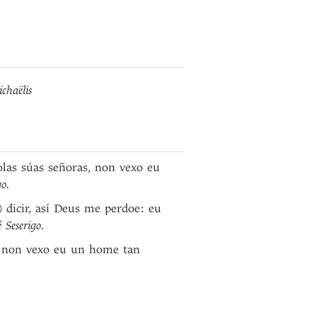
chaëlis
olas súas señoras, non vexo eu
o.
 dicir, así Deus me perdoe: eu
 Seserigo.
: non vexo eu un home tan