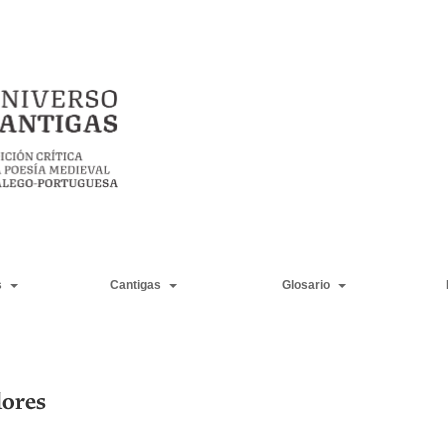
s
Cantigas
Glosario
dores