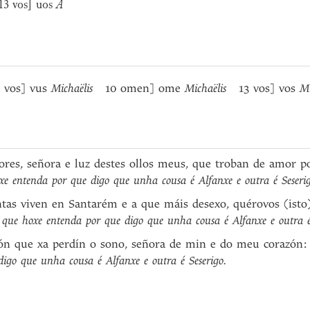
 vos] uos
A
 vos] vus
Michaëlis
10 omen] ome
Michaëlis
13 vos] vos
Mi
ores, señora e luz destes ollos meus, que troban de amor p
xe entenda por que digo que unha cousa é Alfanxe e outra é Seserig
tas viven en Santarém e a que máis desexo, quérovos (isto)
o
que hoxe entenda por que digo que unha cousa é Alfanxe e outra é
zón que xa perdín o sono, señora de min e do meu corazón
igo que unha cousa é Alfanxe e outra é Seserigo.