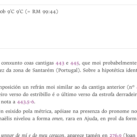
 10b 9’C 9’C (= RM 99:44)
 conxunto coas cantigas
443
e
445
, que moi probabelmente
vez da zona de Santarém (Portugal). Sobre a hipotética ident
mposición un refrán moi similar ao da cantiga anterior (nº
ro verso do estribillo é o último verso da estrofa derradeir
 nota a
443.5-6
.
én esixido pola métrica, apóiase na presenza do pronome no i
chaëlis nivelou a forma
omen,
rara en Ajuda, en prol da form
,
sennor de mí e do meu coraçon
, aparece tamén en
276.9
(Joan 