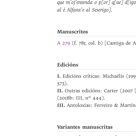
que
m’oj’entenda
o
p[or]
q[ue]
d[ig
al
é
Alfanx’e
al
Seserigo]
.
Manuscritos
A 279
(f. 78r, col. b) [Cantiga de
Edicións
I.
Edicións críticas: Michaëlis (1
573).
II.
Outras edicións: Carter (2007 
(2018b: III, nº 444).
III.
Antoloxías: Ferreiro & Martín
Variantes manuscritas