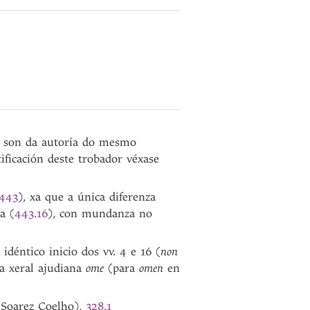
 son da autoría do mesmo
ificación deste trobador véxase
443
), xa que a única diferenza
a (
443.16
), con mundanza no
déntico inicio dos vv. 4 e 16 (
non
a xeral ajudiana
ome
(para
omen
en
Soarez Coelho),
328.1