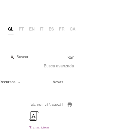
GL
PT
EN
IT
ES
FR
CA
Busca avanzada
Recursos
Novas
[últ. rev.: 26/01/2026]
Transcricións