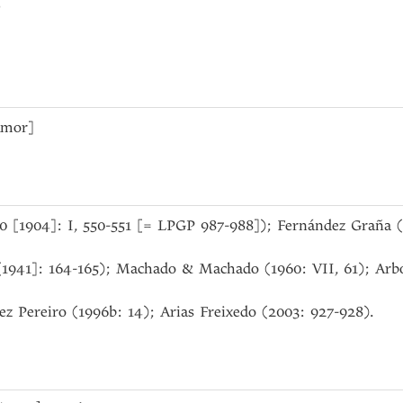
o
 Amor]
990 [1904]: I, 550-551 [= LPGP 987-988]); Fernández Graña (
[1941]: 164-165); Machado & Machado (1960: VII, 61); Arb
ez Pereiro (1996b: 14); Arias Freixedo (2003: 927-928).