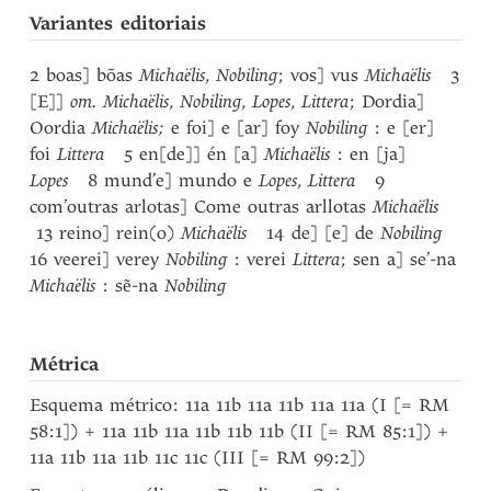
Variantes editoriais
2 boas] bõas
Michaëlis
,
Nobiling
; vos] vus
Michaëlis
3
[E]]
om. Michaëlis
,
Nobiling
,
Lopes
,
Littera
; Dordia]
Oordia
Michaëlis;
e foi] e [ar] foy
Nobiling
: e [er]
foi
Littera
5 en[de]] én [a]
Michaëlis
: en [ja]
Lopes
8 mund’e] mundo e
Lopes
,
Littera
9
com’outras arlotas] Come outras arllotas
Michaëlis
13 reino] rein(o)
Michaëlis
14 de] [e] de
Nobiling
16 veerei] verey
Nobiling
: verei
Littera
; sen a] se’-na
Michaëlis
: sẽ-na
Nobiling
Métrica
Esquema métrico: 11a 11b 11a 11b 11a 11a (I [= RM
58:1]) + 11a 11b 11a 11b 11b 11b (II [= RM 85:1]) +
11a 11b 11a 11b 11c 11c (III [= RM 99:2])