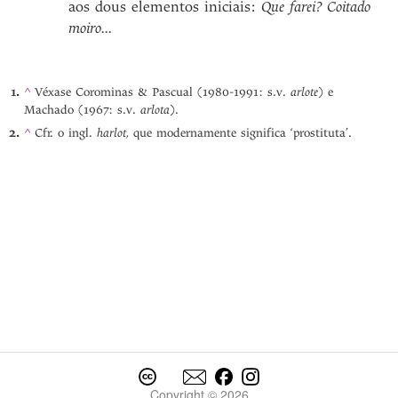
aos dous elementos iniciais:
Que farei? Coitado
moiro...
arlote
^
Véxase Corominas & Pascual (1980-1991: s.v.
) e
arlota
Machado (1967: s.v.
).
harlot,
^
Cfr. o ingl.
que modernamente significa ‘prostituta’.
Copyright © 2026