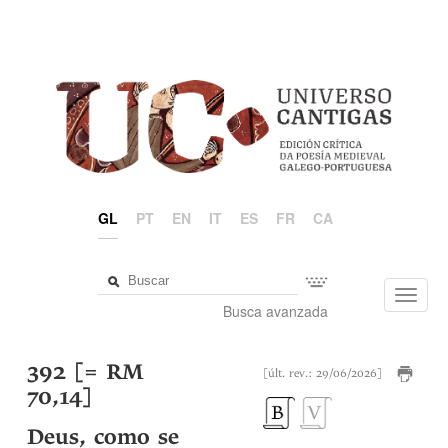
GL
PT
EN
IT
ES
FR
CA
Toggl
Busca avanzada
navig
392 [= RM
[últ. rev.: 29/06/2026]
70,14]
Deus, como se