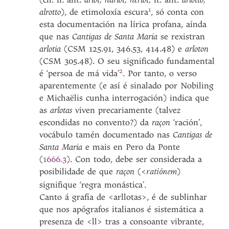
1
alrotto
), de etimoloxía
escura
, só conta con
esta documentación na lírica profana, aínda
que nas
Cantigas de Santa Maria
se rexistran
arlotia
(CSM 125.91, 346.53, 414.48) e
arloton
(CSM 305.48). O seu significado fundamental
2
é
‘persoa de má vida’
. Por tanto, o verso
aparentemente (e así é sinalado por Nobiling
e Michaëlis cunha interrogación) indica que
as
arlotas
viven precariamente (talvez
escondidas no convento?) da
raçon
‘ración’,
vocábulo tamén documentado nas
Cantigas de
Santa Maria
e mais en Pero da Ponte
(
1666.3
). Con todo, debe ser considerada a
posibilidade de que
raçon
(<
)
ratiōnem
signifique ‘regra monástica’.
Canto á grafía de <arllotas>, é de sublinhar
que nos apógrafos italianos é sistemática a
presenza de <ll> tras a consoante vibrante,