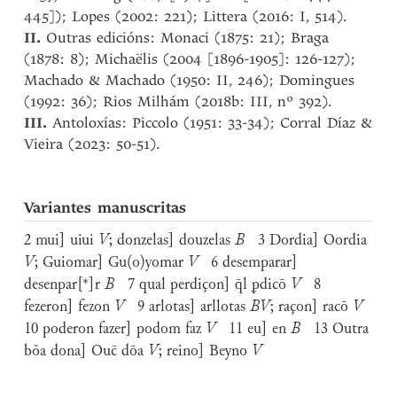
445]); Lopes (2002: 221); Littera (2016: I, 514).
II.
Outras edicións: Monaci (1875: 21); Braga
(1878: 8); Michaëlis (2004 [1896-1905]: 126-127);
Machado & Machado (1950: II, 246); Domingues
(1992: 36); Rios Milhám (2018b: III, nº 392).
III.
Antoloxías: Piccolo (1951: 33-34); Corral Díaz &
Vieira (2023: 50-51).
Variantes manuscritas
2 mui] uiui
V
; donzelas] douzelas
B
3 Dordia] Oordia
V
; Guiomar] Gu(o)yomar
V
6 desemparar]
desenpar[*]r
B
7 qual perdiçon] q̄l ꝑdicō
V
8
fezeron] fezon
V
9 arlotas] arllotas
BV
; raçon] racō
V
10 poderon fazer] podom faz
V
11 eu] en
B
13 Outra
bõa dona] Ouc̄ dōa
V
; reino] Beyno
V