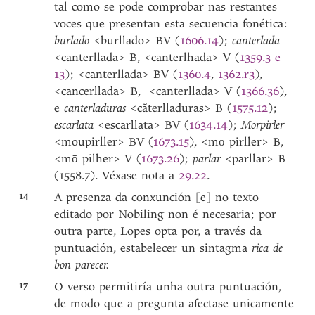
tal como se pode comprobar nas restantes
voces que presentan esta secuencia fonética:
burlado
<burllado> BV (
1606.14
);
canterlada
<canterllada> B, <canterlhada> V (
1359.3 e
13
); <canterllada> BV (
1360.4
,
1362.r3
),
<cancerllada> B, <canterllada> V (
1366.36
),
e
canterladuras
<cãterlladuras> B (
1575.12
);
escarlata
<escarllata> BV (
1634.14
);
Morpirler
<moupirller> BV (
1673.15
), <mō pirller> B,
<mō pilher> V (
1673.26
);
parlar
<parllar> B
(1558.7). Véxase nota a
29.22
.
14
A presenza da conxunción [e] no texto
editado por Nobiling non é necesaria; por
outra parte, Lopes opta por, a través da
puntuación, estabelecer un sintagma
rica de
bon parecer.
17
O verso permitiría unha outra puntuación,
de modo que a pregunta afectase unicamente