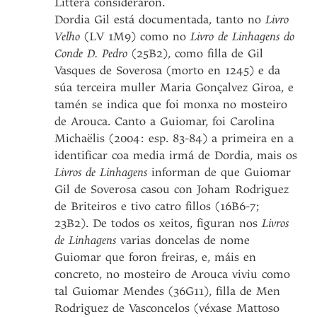
Littera consideraron.
Dordia Gil está documentada, tanto no
Livro
Velho
(LV 1M9) como no
Livro de Linhagens
do
Conde D. Pedro
(25B2), como filla de Gil
Vasques de Soverosa (morto en 1245) e da
súa terceira muller Maria Gonçalvez Giroa, e
tamén se indica que foi monxa no mosteiro
de Arouca. Canto a Guiomar, foi Carolina
Michaëlis (2004: esp. 83-84) a primeira en a
identificar coa media irmá de Dordia, mais os
Livros de Linhagens
informan de que Guiomar
Gil de Soverosa casou con Joham Rodriguez
de Briteiros e tivo catro fillos (16B6-7;
23B2). De todos os xeitos, figuran nos
Livros
de Linhagens
varias doncelas de nome
Guiomar que foron freiras, e, máis en
concreto, no mosteiro de Arouca viviu como
tal Guiomar Mendes (36G11), filla de Men
Rodriguez de Vasconcelos (véxase Mattoso