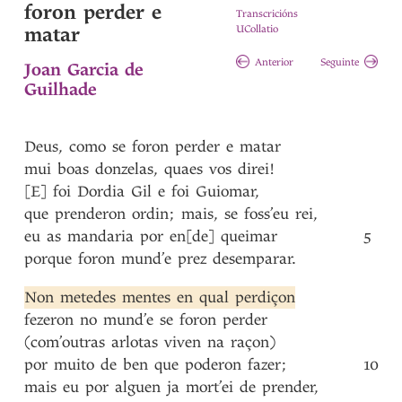
foron perder e
Transcricións
matar
UCollatio
Anterior
Seguinte
Joan Garcia de
Guilhade
Deus
,
como
se
foron
perder
e
matar
mui
boas
donzelas
,
quaes
vos
direi!
[E]
foi
Dordia
Gil
e
foi
Guiomar
,
que
prenderon
ordin
;
mais
,
se
foss’eu
rei
,
eu
as
mandaria
por
en[de]
queimar
5
porque
foron
mund’e
prez
desemparar
.
Non
metedes
mentes
en
qual
perdiçon
fezeron
no
mund’e
se
foron
perder
(com’outras
arlotas
viven
na
raçon)
por
muito
de
ben
que
poderon
fazer
;
10
mais
eu
por
alguen
ja
mort’ei
de
prender
,