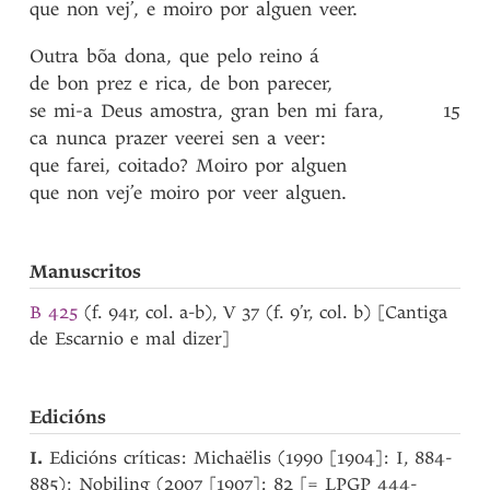
que
non
vej’
,
e
moiro
por
alguen
veer
.
Outra
bõa
dona
,
que
pelo
reino
á
de
bon
prez
e
rica
,
de
bon
parecer
,
se
mi-a
Deus
amostra
,
gran
ben
mi
fara
,
15
ca
nunca
prazer
veerei
sen
a
veer
:
que
farei
,
coitado?
Moiro
por
alguen
que
non
vej’e
moiro
por
veer
alguen
.
Manuscritos
B 425
(f. 94r, col. a-b), V 37 (f. 9’r, col. b) [Cantiga
de Escarnio e mal dizer]
Edicións
I.
Edicións críticas: Michaëlis (1990 [1904]: I, 884-
885); Nobiling (2007 [1907]: 82 [= LPGP 444-