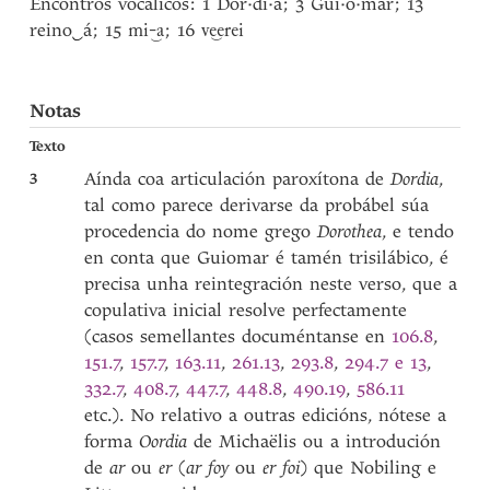
Encontros vocálicos: 1 Dor·di·a; 3 Gui·o·mar; 13
reino
‿
á; 15
; 16
mi-‿a
ve͜erei
Notas
Texto
3
Aínda coa articulación paroxítona de
Dordia
,
tal como parece derivarse da probábel súa
procedencia do nome grego
Dorothea
, e tendo
en conta que Guiomar é tamén trisilábico, é
precisa unha reintegración neste verso, que a
copulativa inicial resolve perfectamente
(casos semellantes documéntanse en
106.8
,
151.7
,
157.7
,
163.11
,
261.13
,
293.8
,
294.7 e 13
,
332.7
,
408.7
,
447.7
,
448.8
,
490.19
,
586.11
etc.). No relativo a outras edicións, nótese a
forma
Oordia
de Michaëlis ou a introdución
de
ar
ou
er
(
ar foy
ou
er foi
) que Nobiling e