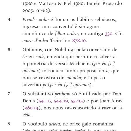
1980 e Mattoso & Piel 1980; tamén Brocardo
2005: 61-62).
4
Prender ordin
é ‘tomar os hábitos relixiosos,
ingresar nun convento’ é sintagma
sinonímico de
filhar orden
, na cantiga
330
. Cfr.
omen d’orden
‘freire’ en
878.10
.
5
Optamos, con Nobiling, pola conversión de
én
en
ende,
emenda que permite resolver a
hipometría do verso. Michaëlis (
por én [a]
queimar
) introduciu unha preposición
a,
que
non se rexistra con
mandar,
e Lopes o
adverbio
ja
(
por én [ja] queimar
).
7
O substantivo
perdiçon
só é utilizado por Don
Denis (
541.17
,
544.19
,
557.15
) e por Joan Airas
(
960.14
), nos dous casos asociado a
viver
ou a
vida.
9
O vocábulo
arlota,
de orixe galo-románica
(cfr. fr. ant.
arlot, harlot, herlot,
it. ant.
arlotto,