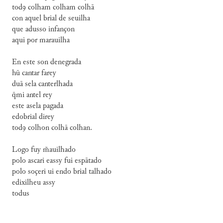
todꝯ colham colham colhā
con aquel brial de seuilha
que adusso infançon
aqui por marauilha
En este son denegrada
hū cantar farey
duā sela canterlhada
q̄mi antel rey
este asela pagada
edobrial direy
todꝯ colhon colhā colhan.
Logo fuy m̃auilhado
polo ascari eassy fui espātado
polo soçeri ui endo brial talhado
edixilheu assy
todus