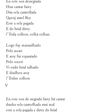
En este son denegrada
Hun cantar farey
Dūa sela canterllada
Queuj antel Rey
Este a sela pagada
E do brial direy
⌈
Todꝯ colhon. colhā colhan
Logo fuy marauilhado
Polo ascari
E assy fui espantado
Polo soceri
Vi endo brial talhado
E dixilheu assy
⌈
Todus colhon
V
En este son de negrada farey hū cantar
dunha sela canterlhada mui mal
este a sela pagada e direy do brial