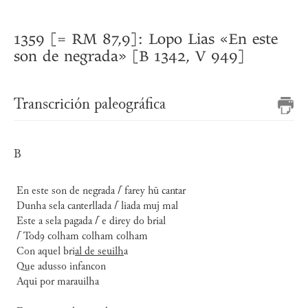
1359 [= RM 87,9]: Lopo Lias «En este
son de negrada» [B 1342, V 949]
Transcrición paleográfica
B
En este son de negrada
⌈
farey hū cantar
Dunha sela canterllada
⌈
liada muj mal
Este a sela pagada
⌈
e direy do brial
⌈
Todꝯ colham colham colham
Con aquel bri
al de seuilh
a
Que adusso infancon
Aqui por marauilha