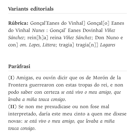
Variants editorials
Rúbrica:
Gonçal’Eanes do Vinhal] Gonçal[o] Eanes
do Vinhal
Nunes
: Gonçal’ Eanes Dovinhal
Víñez
Sánchez
; rein[h]a] reina
Víñez Sánchez
; Don Nuno e
con]
om
.
Lopes
,
Littera
; tragia] tragia[n]]
Lagares
Paràfrasi
(
I
) Amigas, eu ouvín dicir que os de Morón de la
Frontera guerrearon con estas tropas do rei, e non
podo saber con certeza
se está vivo o meu amigo, que
levaba a miña touca consigo
.
(
II
) Se non me prexudicase ou non fose mal
interpretado, daría este meu cinto a quen me dixese
novas:
se está vivo o meu amigo, que levaba a miña
touca consigo
.