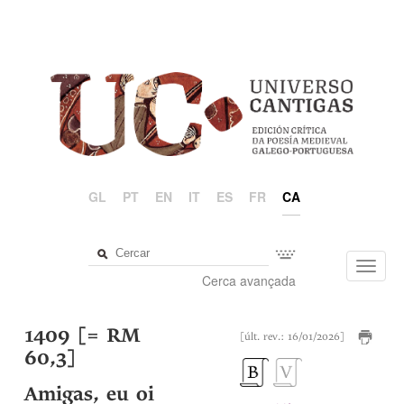
GL
PT
EN
IT
ES
FR
CA
Toggl
Cerca avançada
navig
1409 [= RM
[últ. rev.: 16/01/2026]
60,3]
Amigas, eu oi