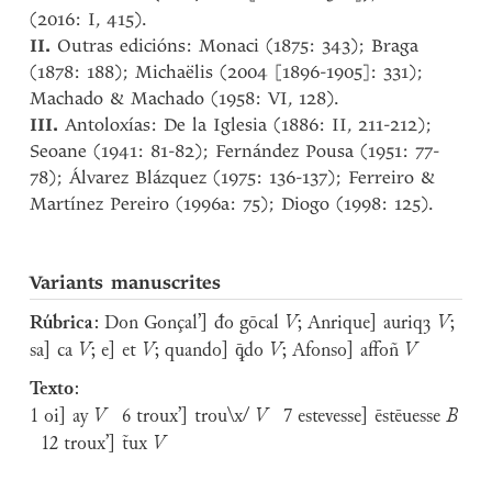
(2016: I, 415).
II.
Outras edicións: Monaci (1875: 343); Braga
(1878: 188); Michaëlis (2004 [1896-1905]: 331);
Machado & Machado (1958: VI, 128).
III.
Antoloxías: De la Iglesia (1886: II, 211-212);
Seoane (1941: 81-82); Fernández Pousa (1951: 77-
78); Álvarez Blázquez (1975: 136-137); Ferreiro &
Martínez Pereiro (1996a: 75); Diogo (1998: 125).
Variants manuscrites
Rúbrica
: Don Gonçal’] đo gōcal
V
; Anrique] auriqȝ
V
;
sa] ca
V
; e] et
V
; quando] ꝙ̄do
V
; Afonso] affoñ
V
Texto
:
1 oi] ay
V
6 troux’] trou\x/
V
7 estevesse] ēstēuesse
B
12 troux’] t̃ux
V