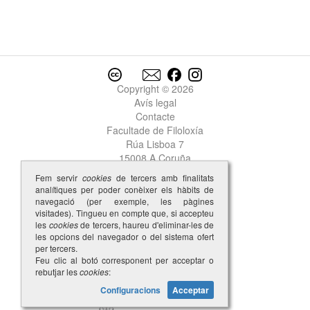
Copyright © 2026
Avís legal
Contacte
Facultade de Filoloxía
Rúa Lisboa 7
15008 A Coruña
Fem servir
cookies
de tercers amb finalitats
analítiques per poder conèixer els hàbits de
navegació (per exemple, les pàgines
visitades). Tingueu en compte que, si accepteu
les
cookies
de tercers, haureu d'eliminar-les de
les opcions del navegador o del sistema ofert
per tercers.
Feu clic al botó corresponent per acceptar o
rebutjar les
cookies
:
Configuracions
Acceptar