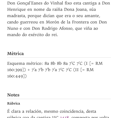
Don Gonçal’Eanes do Vinhal fixo esta cantiga a Don
Henrique en nome da raíña Dona Joana, súa
madrasta, porque dicían que era o seu amante,
cando guerreou en Morón de la Frontera con Don
Nuno e con Don Rodrigo Afonso, que viña ao
mando do exército do rei.
Mètrica
Esquema métrico: 8a 8b 8b 8a 7’C 7’C (I [= RM
160:399]) + 7’a 7’b 7’b 7’a 7’C 7’C (II [= RM
160:449])
Notes
Rúbrica
É clara a relación, mesmo coincidencia, desta
rúbrica coa da cantiga UC
1418
, composta por volta