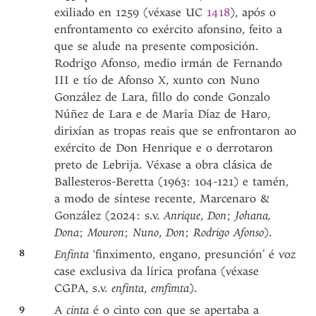
exiliado en 1259 (véxase UC
1418
), após o
enfrontamento co exército afonsino, feito a
que se alude na presente composición.
Rodrigo Afonso, medio irmán de Fernando
III e tío de Afonso X, xunto con Nuno
González de Lara, fillo do conde Gonzalo
Núñez de Lara e de María Díaz de Haro,
dirixían as tropas reais que se enfrontaron ao
exército de Don Henrique e o derrotaron
preto de Lebrija. Véxase a obra clásica de
Ballesteros-Beretta (1963: 104-121) e tamén,
a modo de síntese recente, Marcenaro &
González (2024: s.v.
Anrique
,
Don
;
Johana,
Dona
;
Mouron
;
Nuno
,
Don
;
Rodrigo Afonso
).
8
Enfinta
‘finximento, engano, presunción’ é voz
case exclusiva da lírica profana (véxase
CGPA, s.v.
enfinta
,
emfimta
).
9
A
cinta
é o cinto con que se apertaba a