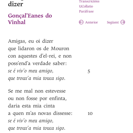
Transcricións
dizer
UCollatio
Paráfrase
Gonçal'Eanes do
Vinhal
Anterior
Següent
Amigas
,
eu
oi
dizer
que
lidaron
os
de
Mouron
con
aquestes
d’el-rei
,
e
non
poss’end’a
verdade
saber
:
se
é
viv’o
meu
amigo
,
5
que
troux’a
mia
touca
sigo
.
Se
me
mal
non
estevesse
ou
non
fosse
por
enfinta
,
daria
esta
mia
cinta
a
quen
m’as
novas
dissesse
:
10
se
é
viv’o
meu
amigo
,
que
troux’a
mia
touca
sigo
.