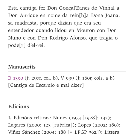
Esta cantiga fez Don Gonçal’Eanes do Vinhal a
Don Anrique en nome da rein[h]a Dona Joana,
sa madrasta, porque dizian que era seu
entendedor quando lidou en Mouron con Don
Nuno e con Don Rodrigo Afonso, que tragia o
pode[r] d’el-rei.
Manuscrits
B 1390
(f. 297r, col. b), V 999 (f. 160r, cols. a-b)
[Cantiga de Escarnio e mal dizer]
Edicions
I.
Edicións críticas: Nunes (1973 [1928]: 132);
Lagares (2000: 123 [rúbrica]); Lopes (2002: 180);
Víñez Sánchez (2004: 188 [= LPGP 362]); Littera