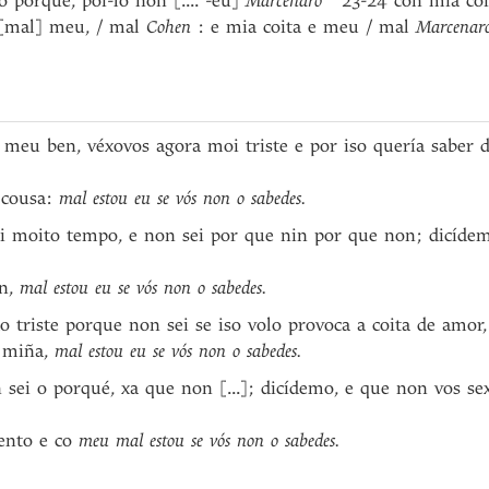
o porque, poi-lo non [.... -eu]
Marcenaro
23-24 con mia coit
 [mal] meu, / mal
Cohen
: e mia coita e meu / mal
Marcenar
meu ben, véxovos agora moi triste e por iso quería saber 
 cousa:
mal estou eu se vós non o sabedes.
ai moito tempo, e non sei por que nin por que non; dicíde
ón,
mal estou eu se vós non o sabedes.
do triste porque non sei se iso volo provoca a coita de amor
a miña,
mal estou eu se vós non o sabedes.
 sei o porqué, xa que non [...]; dicídemo, e que non vos s
ento e co
meu mal estou se vós non o sabedes.