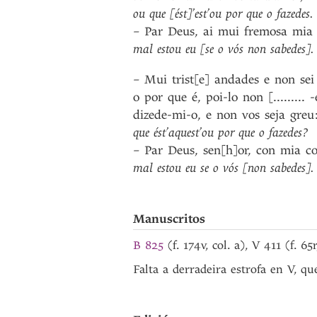
ou
que
[ést]’est’ou
por
que
o
fazedes
.
–
Par
Deus
,
ai
mui
fremosa
mia
mal
estou
eu
[se
o
vós
non
sabedes]
.
–
Mui
trist[e]
andades
e
non
sei
o
por
que
é
,
poi-lo
non
[.........
-
dizede-mi-o
,
e
non
vos
seja
greu
que
ést’aquest’ou
por
que
o
fazedes?
–
Par
Deus
,
sen[h]or
,
con
mia
co
mal
estou
eu
se
o
vós
[non
sabedes]
.
Manuscritos
B 825
(f. 174v, col. a), V 411 (f. 6
Falta a derradeira estrofa en V, q