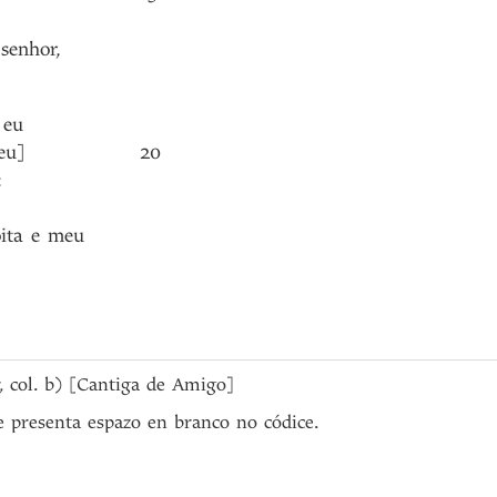
senhor
,
eu
eu]
20
:
ita
e
meu
5r, col. b) [Cantiga de Amigo]
ue presenta espazo en branco no códice.