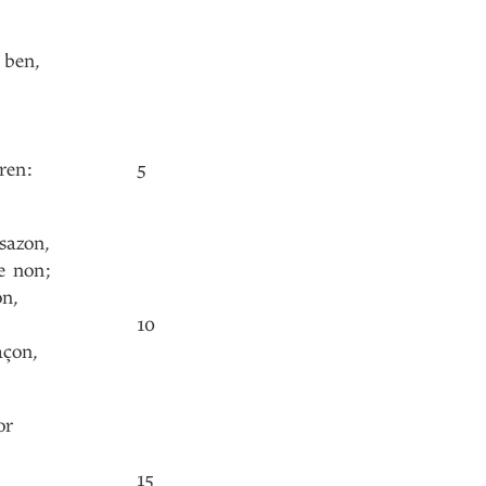
ben
,
ren
:
5
sazon
,
e
non
;
on
,
10
açon
,
or
15