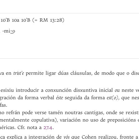
 10’B 10a 10’B (= RM 13:28)
1 -m
i
-o
iva en
trist’e
permite ligar dúas cláusulas, de modo que o disc
 esixiu introducir a conxunción disxuntiva inicial
ou
neste v
egración da forma verbal
éste
seguida da forma
est(o)
, que ne
fas.
no refrán pode verse tamén noutras cantigas, onde se rexist
mentalmente copulativa), variación no uso de preposicións
ricas. Cfr. nota a
27.4
.
ica explica a integración de
vós
que Cohen realizou, fronte a