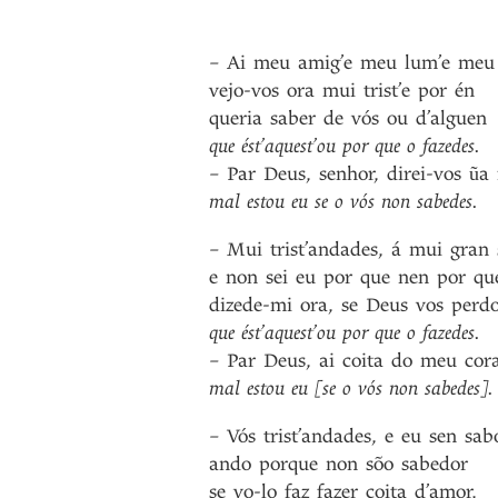
–
Ai
meu
amig’e
meu
lum’e
meu
vejo-vos
ora
mui
trist’e
por
én
queria
saber
de
vós
ou
d’alguen
que
ést’aquest’ou
por
que
o
fazedes
.
–
Par
Deus
,
senhor
,
direi-vos
ũa
mal
estou
eu
se
o
vós
non
sabedes
.
–
Mui
trist’andades
,
á
mui
gran
e
non
sei
eu
por
que
nen
por
qu
dizede-mi
ora
,
se
Deus
vos
perd
que
ést’aquest’ou
por
que
o
fazedes
.
–
Par
Deus
,
ai
coita
do
meu
cor
mal
estou
eu
[se
o
vós
non
sabedes]
.
–
Vós
trist’andades
,
e
eu
sen
sab
ando
porque
non
sõo
sabedor
se
vo-lo
faz
fazer
coita
d’amor
,