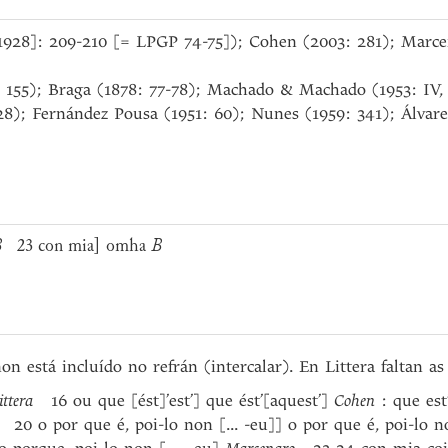
[1928]: 209-210 [= LPGP 74-75]); Cohen (2003: 281); Marcen
 155); Braga (1878: 77-78); Machado & Machado (1953: IV, 
28); Fernández Pousa (1951: 60); Nunes (1959: 341); Álvarez
B
23 con mia] omha
B
n está incluído no refrán (intercalar). En Littera faltan as 
ittera
16 ou que [ést]’est’] que ést’[aquest’]
Cohen
: que est
20 o por que é, poi-lo non [... -eu]] o por que é, poi-lo 