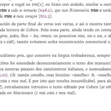
 repor a vogal en
trist[e]
, en hiato con
andades
, similar a ou
triste e
cedo se tornaria
(
648.2)
;
que non lh’estevess’eu
triste e
tarda
da
triste o
meu coraçon
(
821.3
).
ución da parte final do verso son varias, e así o mostra tan
da lectura de Cohen. Pola nosa parte, aínda tendo en conta
greu
,
judeu
,
lheu ~ leu
,
romeu
; os posesivos
meu, teu
e
seu
, e 
5-1.198), tamén evitamos unha reconstrución conxectural e,
enzalismo
greu
, que concorre na lingua trobadoresca, sempre
cións foi emendado desnecesariamente o texto dos manuscri
ha noutras pasaxes dos cancioneiros italianos, e nomeadam
3.10
). Cfr. tamén
conselho
, coas leccións <9sselho> B, <ossel
coita e meu mal
. É por isto que resulta inxustificábel, para 
l
), estrañamente intrusivo o texto editado por Cohen (
ai mh
rada en Marcenaro (
e mia coita e meu mal
).