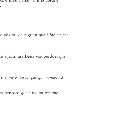
a e meu / mal] ó mia coita e
o
de vós ou de alguén
que é isto ou por
me agora, así Deus vos perdoe,
que
, ou
que é isto ou por que estades así.
exa penoso:
que é isto ou por que