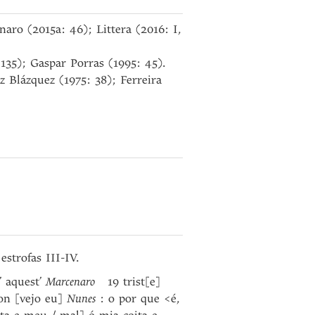
aro (2015a: 46); Littera (2016: I,
135); Gaspar Porras (1995: 45).
 Blázquez (1975: 38); Ferreira
estrofas III-IV.
’ aquest’
Marcenaro
19 trist[e]
non [vejo eu]
Nunes
: o por que <é,