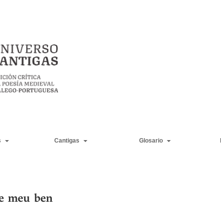
s
Cantigas
Glosario
’e meu ben