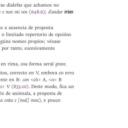
tras dialefas que achamos no
 e non mi ven
(
648.6
);
d’andar
triste
to a ausencia de proposta
 o limitado repertorio de opcións
algúns nomes propios; véxase
 por tanto, excesivamente
 en rima, coa forma xeral
grave
.
tos, correcto en V, embora co erro
ente en B:
con
<cō> A, <o> B
ho> V (
833.10
). Deste modo, fica un
alén de anómala, a proposta de
a coita e [mal] meu
), e pouco