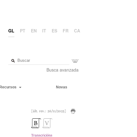
GL
PT
EN
IT
ES
FR
CA
Busca avanzada
Recursos
Novas
[últ. rev.: 26/11/2025]
Transcricións