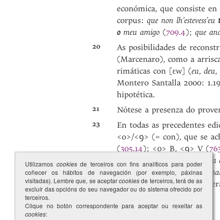
económica, que consiste en
corpus:
que non lh’estevess’eu
o
meu amigo
(
709.4
);
que an
20
As posibilidades de reconstr
(Marcenaro), como a arrisca
rimáticas con [ɛw] (
eu
,
deu
,
Montero Santalla 2000: 1.19
hipotética.
21
Nótese a presenza do prov
23
En todas as precedentes edi
<o>/<ꝯ> (= con), que se ac
(
305.14
); <0> B, <ꝯ> V (
76
texto transparente:
con mia 
Utilizamos
cookies
de terceiros con fins analíticos para poder
Nunes (
ó mia coita e meu ma
coñecer os hábitos de navegación (por exemplo, páxinas
visitadas). Lembre que, se aceptar
cookies
de terceiros, terá de as
acaída a copulativa conside
excluír das opcións do seu navegador ou do sistema ofrecido por
terceiros.
Clique no botón correspondente para aceptar ou rexeitar as
cookies
: