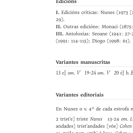
Edicións
I.
Edicións críticas: Nunes (1973 
29).
II.
Outras edicións: Monaci (1875:
III.
Antoloxías: Seoane (1941: 27-
(1991: 114-115); Diogo (1998: 61).
Variantes manuscritas
13 e]
om
.
V
19-24
om
.
V
20 é] h
Variantes editoriais
En Nunes o v. 4º de cada estrofa no
2 trist’e] triste
Nunes
13-24
om
.
L
andades] trist’andades [vós]
Cohen