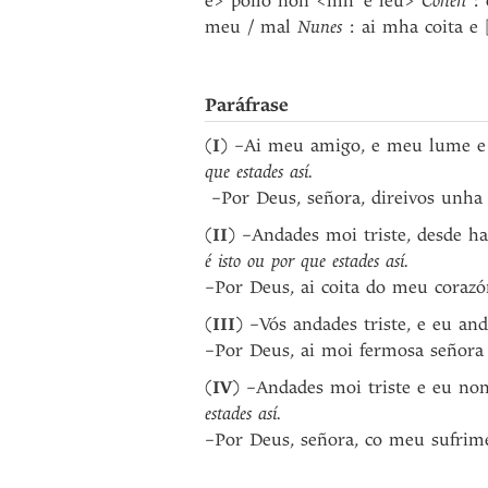
e> poilo non <mh’ é leu>
Cohen
: 
meu / mal
Nunes
: ai mha coita e
Paráfrase
(
I
) –Ai meu amigo, e meu lume e 
que estades así.
–Por Deus, señora, direivos unha
(
II
) –Andades moi triste, desde h
é isto ou por que estades así.
–Por Deus, ai coita do meu coraz
(
III
) –Vós andades triste, e eu an
–Por Deus, ai moi fermosa señor
(
IV
) –Andades moi triste e eu non
estades así.
–Por Deus, señora, co meu sufrim