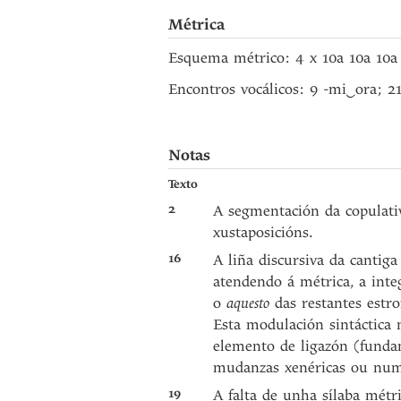
Métrica
Esquema métrico: 4 x 10a 10a 10a
Encontros vocálicos: 9 -mi
‿
ora; 2
Notas
Texto
2
A segmentación da copulat
xustaposicións.
16
A liña discursiva da cantiga
atendendo á métrica, a int
o
aquesto
das restantes estro
Esta modulación sintáctica 
elemento de ligazón (funda
mudanzas xenéricas ou numé
19
A falta de unha sílaba métr