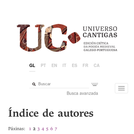
GL
PT
EN
IT
ES
FR
CA
Toggl
Busca avanzada
navig
Índice de autores
Páxinas:
1
2
3
4
5
6
7