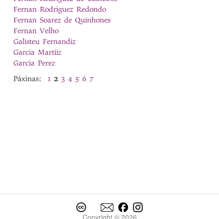
Fernan Rodriguez Redondo
Fernan Soarez de Quinhones
Fernan Velho
Galisteu Fernandiz
Garcia Martiiz
Garcia Perez
Páxinas:
1
2
3
4
5
6
7
Copyright © 2026