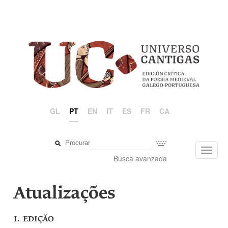
GL
PT
EN
IT
ES
FR
CA
Toggl
Busca avanzada
navig
Atualizações
I. EDIÇÃO