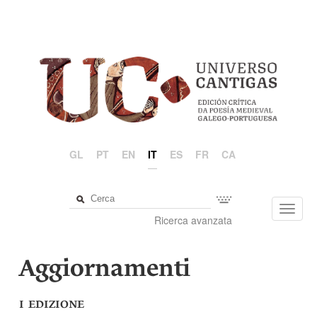
GL
PT
EN
IT
ES
FR
CA
Toggl
Ricerca avanzata
navig
Aggiornamenti
I EDIZIONE