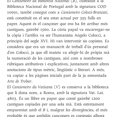
El
Cancioneiro da Biblioteca Nacional
(
B
), custodiat a la
Biblioteca Nacional de Portugal amb la signatura COD
10991, també conegut com a
Cancioneiro Colocci-Brancuti
,
està constituït en el seu estat actual per 355 fulls en
paper. Aquest és el cançoner que ens ha fet arribar més
cantigues, gairebé 1560. La cúria papal va encarregar-ne
la còpia i l’artífex va ser l’humanista Angelo Colocci, a
principis del segle XVI. Hi van intervenir sis copistes. Es
considera que era un manuscrit de treball d’ús personal
d’en Colocci, ja que ell mateix va afegir-hi de pròpia mà
la numeració de les cantigues, així com a nombroses
rúbriques atributives i explicatives, juntament amb altres
anotacions de tipus mètric, lingüístic o literari. A més,
va copiar a les pàgines inicials part de la ja esmentada
Arte de Trobar
.
El
Cancioneiro da Vaticana
(
V
) es conserva a la biblioteca
que li dona nom, a Roma, amb la signatura Vat. Lat.
4803. És un llibre en paper que conté gairebé 1200
cantigues copiades per una sola mà. Està estretament
emparentat amb el
B
i, malgrat les divergències, el més
probable és que ambdós cançoners es copiessin alhora