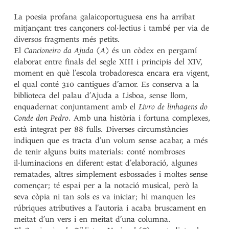
La poesia profana galaicoportuguesa ens ha arribat
mitjançant tres cançoners col·lectius i també per via de
diversos fragments més petits.
El
Cancioneiro da Ajuda
(
A
) és un còdex en pergamí
elaborat entre finals del segle XIII i principis del XIV,
moment en què l’escola trobadoresca encara era vigent,
el qual conté 310 cantigues d’amor. Es conserva a la
biblioteca del palau d’Ajuda a Lisboa, sense llom,
enquadernat conjuntament amb el
Livro de linhagens do
Conde don Pedro
. Amb una història i fortuna complexes,
està integrat per 88 fulls. Diverses circumstàncies
indiquen que es tracta d’un volum sense acabar, a més
de tenir alguns buits materials: conté nombroses
il·luminacions en diferent estat d’elaboració, algunes
rematades, altres simplement esbossades i moltes sense
començar; té espai per a la notació musical, però la
seva còpia ni tan sols es va iniciar; hi manquen les
rúbriques atributives a l’autoria i acaba bruscament en
meitat d’un vers i en meitat d’una columna.