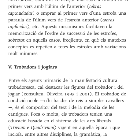
primer vers amb l’últim de l’anterior (
cobras
capcaudadas
) o emprar al primer vers d’una estrofa una
paraula de l’últim vers de l’estrofa anterior (
cobras
capfinidas
), etc. Aquests mecanismes facilitaven la
memorització de l’ordre de successió de les estrofes,
sobretot en aquells casos, freqüents, en què els mateixos
conceptes es repetien a totes les estrofes amb variacions
molt mínimes.
V. Trobadors i joglars
Entre els agents primaris de la manifestació cultural
trobadoresca, cal destacar les figures del trobador i del
joglar (consulteu, Oliveira 1995 i 2001). El trobador, de
condició noble —n’hi ha des de reis a simples cavallers
—, és el compositor del text i de la melodia de les
cantigues. Poca o molta, els trobadors tenien una
educació basada en el sistema de les arts liberals
(
Trivium
e
Quadrivium
) vigent en aquella època i que
incloïa, entre altres disciplines, la gramàtica, la