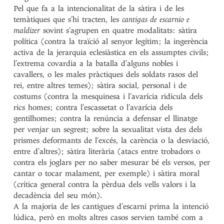
Pel que fa a la intencionalitat de la sàtira i de les
temàtiques que s’hi tracten, les
cantigas de escarnio e
maldizer
sovint s’agrupen en quatre modalitats: sàtira
política (contra la traïció al senyor legítim; la ingerència
activa de la jerarquia eclesiàstica en els assumptes civils;
l’extrema covardia a la batalla d’alguns nobles i
cavallers, o les males pràctiques dels soldats rasos del
rei, entre altres temes); sàtira social, personal i de
costums (contra la mesquinesa i l’avarícia ridícula dels
rics homes; contra l’escassetat o l’avarícia dels
gentilhomes; contra la renúncia a defensar el llinatge
per venjar un segrest; sobre la sexualitat vista des dels
prismes deformants de l’excés, la carència o la desviació,
entre d’altres); sàtira literària (atacs entre trobadors o
contra els joglars per no saber mesurar bé els versos, per
cantar o tocar malament, per exemple) i sàtira moral
(crítica general contra la pèrdua dels vells valors i la
decadència del seu món).
A la majoria de les cantigues d’escarni prima la intenció
lúdica, però en molts altres casos servien també com a