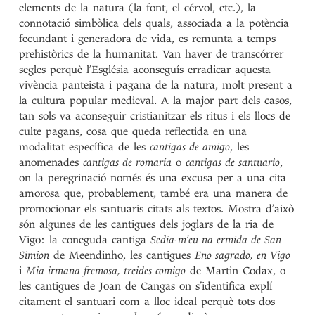
elements de la natura (la font, el cérvol, etc.), la
connotació simbòlica dels quals, associada a la potència
fecundant i generadora de vida, es remunta a temps
prehistòrics de la humanitat. Van haver de transcórrer
segles perquè l’Església aconseguís erradicar aquesta
vivència panteista i pagana de la natura, molt present a
la cultura popular medieval. A la major part dels casos,
tan sols va aconseguir cristianitzar els ritus i els llocs de
culte pagans, cosa que queda reflectida en una
modalitat específica de les
cantigas de amigo
, les
anomenades
cantigas de romaría
o
cantigas de santuario
,
on la peregrinació només és una excusa per a una cita
amorosa que, probablement, també era una manera de
promocionar els santuaris citats als textos. Mostra d’això
són algunes de les cantigues dels joglars de la ria de
Vigo: la coneguda cantiga
Sedia-m’eu na ermida de San
Simion
de Meendinho, les cantigues
Eno sagrado, en Vigo
i
Mia irmana fremosa, treides comigo
de Martin Codax, o
les cantigues de Joan de Cangas on s’identifica explí
citament el santuari com a lloc ideal perquè tots dos