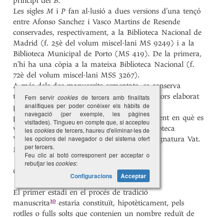
principi del
B
.
Les sigles
M
i
P
fan al·lusió a dues versions d’una tençó
entre Afonso Sanchez i Vasco Martins de Resende
conservades, respectivament, a la Biblioteca Nacional de
Madrid (f. 25è del volum miscel·lani MS 9249) i a la
Biblioteca Municipal de Porto (MS 419). De la primera,
n’hi ha una còpia a la mateixa Biblioteca Nacional (f.
72è del volum miscel·lani MSS 3267).
A més dels dos manuscrits esmentats, es conserva
també la
Tavola Colocciana
(
C
), catàleg d’autors elaborat
Fem servir
cookies
de tercers amb finalitats
analítiques per poder conèixer els hàbits de
per Angelo Colocci i que es correspon, molt
navegació (per exemple, les pàgines
probablement, amb l’índex de
B
en el moment en què es
visitades). Tingueu en compte que, si accepteu
va copiar. En l’actualitat, es troba a la Biblioteca
les
cookies
de tercers, haureu d'eliminar-les de
les opcions del navegador o del sistema ofert
Vaticana en un volum miscel·lani amb la signatura Vat.
per tercers.
Lat. 3217.
Feu clic al botó corresponent per acceptar o
rebutjar les
cookies
:
Constitució de la tradició
Configuracions
Acceptar
El primer estadi en el procés de tradició
10
manuscrita
estaria constituït, hipotèticament, pels
rotlles o fulls solts que contenien un nombre reduït de