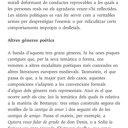
mirall deformant de conductes reprovables a les quals a
les persones reals no els agradaria veure-s’hi reflectides.
Les sàtires polítiques es van fer servir com a veritables
armes per desprestigiar l’enemic o per ridiculitzar certs
comportaments impropis o deslleials.
Altres gèneres poètics
A banda d’aquests tres grans gèneres, hi ha unes poques
cantigues que, per la seva temàtica o forma, ens
remeten a altres modalitats poètiques més conreades en
altres literatures europees medievals. Tanmateix, el que
passa és que, a la major part dels casos, aquestes
composicions s’adapten a les convencions formals
d’algun dels gèneres més representats. Això és el que
ocorre amb els cinc
lais
la temàtica dels quals és relativa
a la matèria de Bretanya: tres estan construïts segons els
motlles de la
cantiga de amor
i dos seguint els de les
cantigas de amigo
. Passa el mateix, per exemple, a
Quisera vosco falar de grado
de don Denis, o a
Sedia la