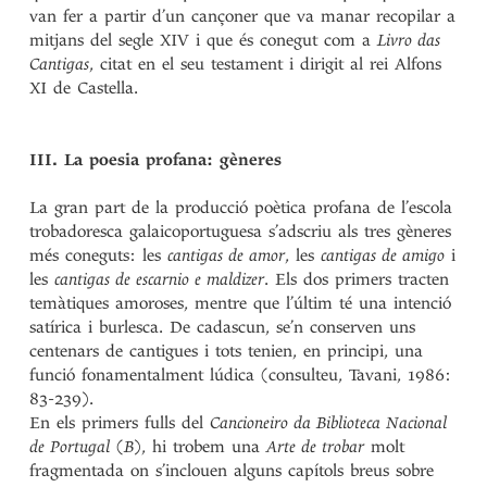
van fer a partir d’un cançoner que va manar recopilar a
mitjans del segle XIV i que és conegut com a
Livro das
Cantigas
, citat en el seu testament i dirigit al rei Alfons
XI de Castella.
III. La poesia profana: gèneres
La gran part de la producció poètica profana de l’escola
trobadoresca galaicoportuguesa s’adscriu als tres gèneres
més coneguts: les
cantigas de amor
, les
cantigas de amigo
i
les
cantigas de escarnio e maldizer
. Els dos primers tracten
temàtiques amoroses, mentre que l’últim té una intenció
satírica i burlesca. De cadascun, se’n conserven uns
centenars de cantigues i tots tenien, en principi, una
funció fonamentalment lúdica (consulteu, Tavani, 1986:
83-239).
En els primers fulls del
Cancioneiro da Biblioteca Nacional
de Portugal
(
B
), hi trobem una
Arte de trobar
molt
fragmentada on s’inclouen alguns capítols breus sobre