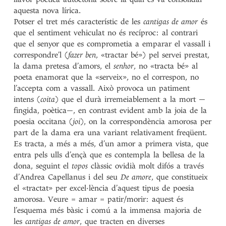
aquesta nova lírica.
Potser el tret més característic de les
cantigas de amor
és
que el sentiment vehiculat no és recíproc: al contrari
que el senyor que es comprometia a emparar el vassall i
correspondre’l (
fazer ben
, «tractar bé») pel servei prestat,
la dama pretesa d’amors, el
senhor
, no «tracta bé» al
poeta enamorat que la «serveix», no el correspon, no
l’accepta com a vassall. Això provoca un patiment
intens (
coita
) que el durà irremeiablement a la mort —
fingida, poètica—, en contrast evident amb la joia de la
poesia occitana (
joi
), on la correspondència amorosa per
part de la dama era una variant relativament freqüent.
Es tracta, a més a més, d’un amor a primera vista, que
entra pels ulls d’ençà que es contempla la bellesa de la
dona, seguint el
topos
clàssic ovidià molt difós a través
d’Andrea Capellanus i del seu
De amore
, que constitueix
el «tractat» per excel·lència d’aquest tipus de poesia
amorosa. Veure = amar = patir/morir: aquest és
l’esquema més bàsic i comú a la immensa majoria de
les
cantigas de amor
, que tracten en diverses