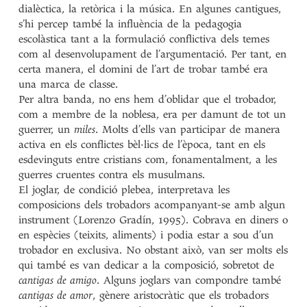
dialèctica, la retòrica i la música. En algunes cantigues,
s’hi percep també la influència de la pedagogia
escolàstica tant a la formulació conflictiva dels temes
com al desenvolupament de l’argumentació. Per tant, en
certa manera, el domini de l’art de trobar també era
una marca de classe.
Per altra banda, no ens hem d’oblidar que el trobador,
com a membre de la noblesa, era per damunt de tot un
guerrer, un
miles
. Molts d’ells van participar de manera
activa en els conflictes bèl·lics de l’època, tant en els
esdevinguts entre cristians com, fonamentalment, a les
guerres cruentes contra els musulmans.
El joglar, de condició plebea, interpretava les
composicions dels trobadors acompanyant-se amb algun
instrument (Lorenzo Gradín, 1995). Cobrava en diners o
en espècies (teixits, aliments) i podia estar a sou d’un
trobador en exclusiva. No obstant això, van ser molts els
qui també es van dedicar a la composició, sobretot de
cantigas de amigo
. Alguns joglars van compondre també
cantigas de amor
, gènere aristocràtic que els trobadors