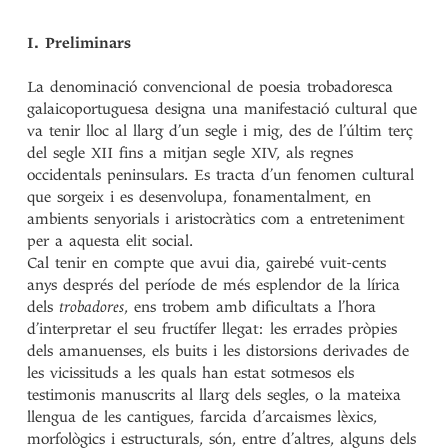
I. Preliminars
La denominació convencional de poesia trobadoresca
galaicoportuguesa designa una manifestació cultural que
va tenir lloc al llarg d’un segle i mig, des de l’últim terç
del segle XII fins a mitjan segle XIV, als regnes
occidentals peninsulars. Es tracta d’un fenomen cultural
que sorgeix i es desenvolupa, fonamentalment, en
ambients senyorials i aristocràtics com a entreteniment
per a aquesta elit social.
Cal tenir en compte que avui dia, gairebé vuit-cents
anys després del període de més esplendor de la lírica
dels
trobadores
, ens trobem amb dificultats a l’hora
d’interpretar el seu fructífer llegat: les errades pròpies
dels amanuenses, els buits i les distorsions derivades de
les vicissituds a les quals han estat sotmesos els
testimonis manuscrits al llarg dels segles, o la mateixa
llengua de les cantigues, farcida d’arcaismes lèxics,
morfològics i estructurals, són, entre d’altres, alguns dels