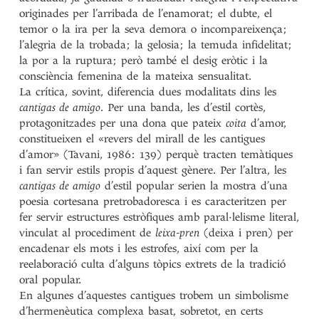
originades per l’arribada de l’enamorat; el dubte, el
temor o la ira per la seva demora o incompareixença;
l’alegria de la trobada; la gelosia; la temuda infidelitat;
la por a la ruptura; però també el desig eròtic i la
consciència femenina de la mateixa sensualitat.
La crítica, sovint, diferencia dues modalitats dins les
cantigas de amigo
. Per una banda, les d’estil cortès,
protagonitzades per una dona que pateix
coita
d’amor,
constitueixen el «revers del mirall de les cantigues
d’amor» (Tavani, 1986: 139) perquè tracten temàtiques
i fan servir estils propis d’aquest gènere. Per l’altra, les
cantigas de amigo
d’estil popular serien la mostra d’una
poesia cortesana pretrobadoresca i es caracteritzen per
fer servir estructures estròfiques amb paral·lelisme literal,
vinculat al procediment de
leixa-pren
(deixa i pren) per
encadenar els mots i les estrofes, així com per la
reelaboració culta d’alguns tòpics extrets de la tradició
oral popular.
En algunes d’aquestes cantigues trobem un simbolisme
d’hermenèutica complexa basat, sobretot, en certs