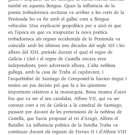
també en aquesta llengua. Quan la influència de la
poesia trobadoresca occitana va arribar a les corts de la
Península ho va fer amb el gallec com a llengua
vehicular. Una explicació geopolítica per a això és que
en l’època en què va traspuntar la nova poètica
trobadoresca als regnes occidentals de la Península va
coincidir amb les últimes tres dècades del segle XII i les
albors del XIII, període durant el qual el regne de
Galícia i Lleó i el regne de Castella encara eren
independents, però adversaris alhora. L’alta noblesa
gallega, amb la casa de Traba al capdavant, i
l’arquebisbat de Santiago de Compostel·la havien tingut i
tenien un pes decisiu pel que fa a les qüestions
importants relatives a la monarquia. Bona mostra d’això
fou que va ser el seu candidat, Alfons VII, qui va ser
coronat com a rei de Galícia a la catedral de Santiago,
passant per davant de les pretensions de la noblesa de
Castella, que havia proposat al rei d’Aragó, Alfons el
Bataller. La influència política de la família Traba va
continuar durant els regnats de Ferran II i d’Alfons VIII