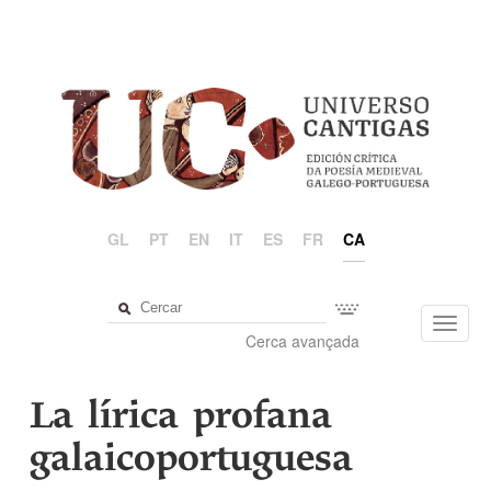
GL
PT
EN
IT
ES
FR
CA
Toggl
Cerca avançada
navig
La lírica profana
galaicoportuguesa