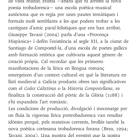
de vista militar, existia —abans que hi arribés la nova
poesia trobadoresca— una escola poètica-musical
autòctona que es regia per unes pautes temàtiques i
formals molt semblants a les que podem trobar a les
cantigues d’amic paral·lelístiques que ens han arribat.
Giuseppe Tavani (2004) parla d’una «Provença
Hispànica» i defèn l’existència al segle XII, a la ciutat de
Santiago de Compostel·la, d’una escola de poetes gallecs
amb formació retòrica que cultivaria aquest gènere de
creació pròpia. Cal recordar que les primeres
manifestacions de la lírica en llengua romanç
emergeixen d’un context cultural en què la literatura en
llatí medieval a Galícia produeix obres tan significatives
com el
Codex Calixtinus
o la
Historia Compostellana
, es
finalitza la construcció del pòrtic de la Glòria (1188) i
s’hi expandeix l’art romànic.
Les condicions de producció, divulgació i mecenatge per
on fluïa la vigorosa lírica pretrobadoresca van resultar
idònies perquè, pels mateixos corrents, brollés també la
nova poètica cortesana trobadoresca forana (Brea, 1994;
Tavani, 2004). Una mostra del prestigi que la nostra