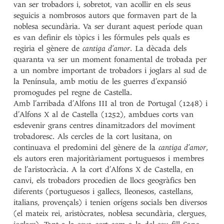
van ser trobadors i, sobretot, van acollir en els seus
seguicis a nombrosos autors que formaven part de la
noblesa secundària. Va ser durant aquest període quan
es van definir els tòpics i les fórmules pels quals es
regiria el gènere de
cantiga d’amor
. La dècada dels
quaranta va ser un moment fonamental de trobada per
a un nombre important de trobadors i joglars al sud de
la Península, amb motiu de les guerres d’expansió
promogudes pel regne de Castella.
Amb l’arribada d’Alfons III al tron de Portugal (1248) i
d’Alfons X al de Castella (1252), ambdues corts van
esdevenir grans centres dinamitzadors del moviment
trobadoresc. Als cercles de la cort lusitana, on
continuava el predomini del gènere de la
cantiga d’amor
,
els autors eren majoritàriament portuguesos i membres
de l’aristocràcia. A la cort d’Alfons X de Castella, en
canvi, els trobadors procedien de llocs geogràfics ben
diferents (portuguesos i gallecs, lleonesos, castellans,
italians, provençals) i tenien orígens socials ben diversos
(el mateix rei, aristòcrates, noblesa secundària, clergues,