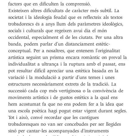
factors que en dificulten la comprensió.
Existeixen altres dificultats de caràcter més subtil. La
societat i la ideologia feudal que es reflecteix als textos
trobadorescs és a anys llum dels paràmetres ideològics,
socials i culturals que regeixen avui dia el món
occidental, especialment el de les ciutats. Per una altra
banda, podem parlar d’un distanciament estètic-
conceptual. Per a nosaltres, que entenem l’originalitat
artística seguint un prisma encara romàntic on preval la
individualitat a ultrança i la ruptura amb el passat, ens
pot resultar difícil apreciar una estètica basada en la
variació i la modulació a partir d’uns temes i unes
estructures necessàriament extrets de la tradició. La
successió cada cop més vertiginosa o la convivència de
moviments artístics i de gustos estètics a la qual ens
hem acostumat fa que no ens podem fer a la idea que
una escola poètica hagi pogut estar vigent durant segles.
Tot i això, convé recordar que les cantigues
trobadoresques no van ser concebudes per ser llegides
sinó per cantar-les acompanyades d’instruments