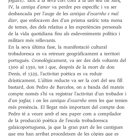
joglars). Tant a la seva cort com a la del seu fill Sanç
IV, la
cantiga d’amor
va perdre pes específic i va ser
desbancada per l’auge de les
cantigas d’escarnho e mal
dizer
, que enfocaven des d’un prisma satíric tota mena
de temes, des dels relatius a les experiències personals
de la vida quotidiana fins als esdeveniments polítics i
militars més rellevants.
En la seva última fase, la manifestació cultural
trobadoresca es va retreure geogràficament a territori
portuguès. Cronològicament, va ser des dels voltants del
1300 al 1350, tot i que, després de la mort de don
Denís, el 1325, l’activitat poètica es va reduir
dràsticament. L’últim reducte va ser la cort del seu fill
bastard, don Pedro de Barcelos, on a banda del mateix
compte només s’hi va registrar l’activitat d’un trobador i
d’un joglar, i on les
cantigas d’escarnho
eren les que tenien
més presència. El llegat més important del compte don
Pedro té a veure amb el seu paper com a compilador
de la producció poètica de l’escola trobadoresca
galaicoportuguesa, ja que la gran part de les cantigues
que ens han arribat procedeixen de les còpies que es