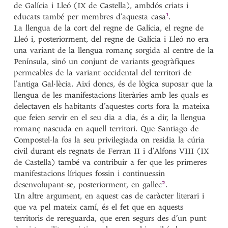
de Galícia i Lleó (IX de Castella), ambdós criats i
1
educats també per membres d’aquesta
casa
.
La llengua de la cort del regne de Galícia, el regne de
Lleó i, posteriorment, del regne de Galícia i Lleó no era
una variant de la llengua romanç sorgida al centre de la
Península, sinó un conjunt de variants geogràfiques
permeables de la variant occidental del territori de
l’antiga Gal·lècia. Així doncs, és de lògica suposar que la
llengua de les manifestacions literàries amb les quals es
delectaven els habitants d’aquestes corts fora la mateixa
que feien servir en el seu dia a dia, és a dir, la llengua
romanç nascuda en aquell territori. Que Santiago de
Compostel·la fos la seu privilegiada on residia la cúria
civil durant els regnats de Ferran II i d’Alfons VIII (IX
de Castella) també va contribuir a fer que les primeres
manifestacions líriques fossin i continuessin
2
desenvolupant-se, posteriorment, en
gallec
.
Un altre argument, en aquest cas de caràcter literari i
que va pel mateix camí, és el fet que en aquests
territoris de rereguarda, que eren segurs des d’un punt