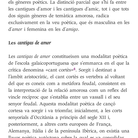
els gèneres poètics. La distinció parcial que s’hi fa entre
les cantigues d’amor i les cantigues d’amic, tot i que tots
dos siguin gèneres de temàtica amorosa, radica
exclusivament en la veu poètica, que és masculina en les
d’
amor
i femenina en les d’
amigo
.
Les
cantigas de amor
Les
cantigas de amor
constitueixen una modalitat poètica
de l’escola galaicoportuguesa que s’emmarca en el que la
4
crítica denomina
«cant cortès»
. Sorgit i destinat a
l’àmbit aristocràtic, el cant cortès es vertebra al voltant
del que es coneix com a metàfora feudal, consistent en
la interpretació de la relació amorosa com un reflex del
vincle recíproc que s’establia entre un vassall i el seu
senyor feudal. Aquesta modalitat poètica de cançó
cortesa va sorgir i va triomfar, inicialment, a les corts
senyorials d’Occitània a principis del segle XII i,
posteriorment, a altres corts europees de França,
Alemanya, Itàlia i de la península Ibèrica, on existia una
llavor poètica autòctona sobre la qual es va consolidar