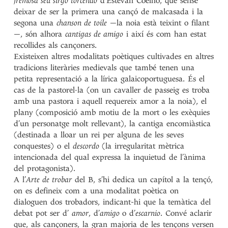
fremosa seu sirgo torcendo
d’Estevan Coelho, que sense
deixar de ser la primera una cançó de malcasada i la
segona una
chanson de toile
—la noia està teixint o filant
—, són alhora
cantigas de amigo
i així és com han estat
recollides als cançoners.
Existeixen altres modalitats poètiques cultivades en altres
tradicions literàries medievals que també tenen una
petita representació a la lírica galaicoportuguesa. És el
cas de la pastorel·la (on un cavaller de passeig es troba
amb una pastora i aquell requereix amor a la noia), el
plany (composició amb motiu de la mort o les exèquies
d’un personatge molt rellevant), la cantiga encomiàstica
(destinada a lloar un rei per alguna de les seves
conquestes) o el
descordo
(la irregularitat mètrica
intencionada del qual expressa la inquietud de l’ànima
del protagonista).
A l’
Arte de trobar
del B, s’hi dedica un capítol a la tençó,
on es defineix com a una modalitat poètica on
dialoguen dos trobadors, indicant-hi que la temàtica del
debat pot ser d’
amor
, d’
amigo
o d’
escarnio
. Convé aclarir
que, als cançoners, la gran majoria de les tençons versen