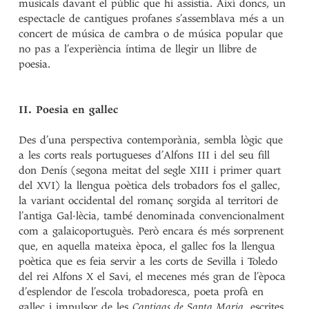
musicals davant el públic que hi assistia. Així doncs, un
espectacle de cantigues profanes s’assemblava més a un
concert de música de cambra o de música popular que
no pas a l’experiència íntima de llegir un llibre de
poesia.
II. Poesia en gallec
Des d’una perspectiva contemporània, sembla lògic que
a les corts reals portugueses d’Alfons III i del seu fill
don Denís (segona meitat del segle XIII i primer quart
del XVI) la llengua poètica dels trobadors fos el gallec,
la variant occidental del romanç sorgida al territori de
l’antiga Gal·lècia, també denominada convencionalment
com a galaicoportuguès. Però encara és més sorprenent
que, en aquella mateixa època, el gallec fos la llengua
poètica que es feia servir a les corts de Sevilla i Toledo
del rei Alfons X el Savi, el mecenes més gran de l’època
d’esplendor de l’escola trobadoresca, poeta profà en
gallec i impulsor de les
Cantigas de Santa Maria
, escrites