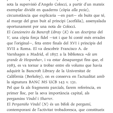
sota la supervisió d’Angelo Colocci, a partir d’un mateix
exemplar dividit en quaderns (còpia
alla pecia
),
circumstància que explicaria —en part— els buits que té,
al marge del gran buit al principi (acefàlia), assenyalada
oportunament por una nota de Colocci.
El
Cancioneiro da Bancroft Libray
(
K
) és un
descriptus
del
V
, una còpia força fidel —tot i que hi conté més errades
que l’original—, feta entre finals del XVI i principis del
XVII a Roma. El va descobrir Francisco A. de
Varnhagen a Madrid, el 1857, a la biblioteca «
de um
grande de Hespanha
», i va estar desaparegut fins que, el
1983, es va tornar a trobar entre els volums que havia
adquirit la Bancroft Library de la Universitat de
Califòrnia (Berkeley), on es conserva en l’actualitat amb
la signatura BANC MS UCB 143 v. 131.
Pel que fa als fragments parcials, farem referència, en
primer lloc, per la seva importància capital, als
pergamins
Vindel
i
Sharrer
.
El
Pergamiño Vindel
(
N
) és un bifoli de pergamí,
contemporani de l’activitat trobadoresca, que constitueix