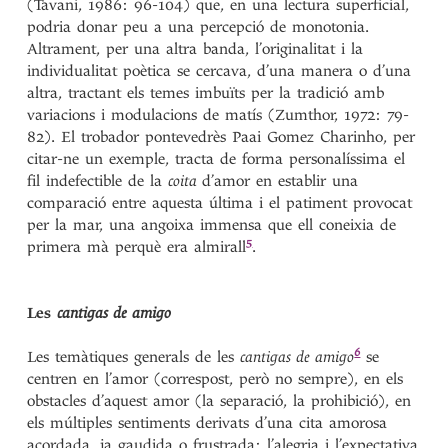
(Tavani, 1986: 96-104) que, en una lectura superficial,
podria donar peu a una percepció de monotonia.
Altrament, per una altra banda, l’originalitat i la
individualitat poètica se cercava, d’una manera o d’una
altra, tractant els temes imbuïts per la tradició amb
variacions i modulacions de matís (Zumthor, 1972: 79-
82). El trobador pontevedrès Paai Gomez Charinho, per
citar-ne un exemple, tracta de forma personalíssima el
fil indefectible de la
coita
d’amor en establir una
comparació entre aquesta última i el patiment provocat
per la mar, una angoixa immensa que ell coneixia de
5
primera mà perquè era
almirall
.
Les
cantigas de amigo
6
Les temàtiques generals de les
cantigas de amigo
se
centren en l’amor (correspost, però no sempre), en els
obstacles d’aquest amor (la separació, la prohibició), en
els múltiples sentiments derivats d’una cita amorosa
acordada, ja gaudida o frustrada: l’alegria i l’expectativa