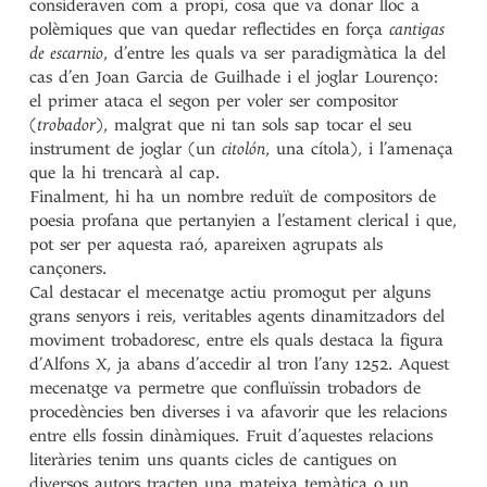
consideraven com a propi, cosa que va donar lloc a
polèmiques que van quedar reflectides en força
cantigas
de escarnio
, d’entre les quals va ser paradigmàtica la del
cas d’en Joan Garcia de Guilhade i el joglar Lourenço:
el primer ataca el segon per voler ser compositor
(
trobador
), malgrat que ni tan sols sap tocar el seu
instrument de joglar (un
citolón
, una cítola), i l’amenaça
que la hi trencarà al cap.
Finalment, hi ha un nombre reduït de compositors de
poesia profana que pertanyien a l’estament clerical i que,
pot ser per aquesta raó, apareixen agrupats als
cançoners.
Cal destacar el mecenatge actiu promogut per alguns
grans senyors i reis, veritables agents dinamitzadors del
moviment trobadoresc, entre els quals destaca la figura
d’Alfons X, ja abans d’accedir al tron l’any 1252. Aquest
mecenatge va permetre que confluïssin trobadors de
procedències ben diverses i va afavorir que les relacions
entre ells fossin dinàmiques. Fruit d’aquestes relacions
literàries tenim uns quants cicles de cantigues on
diversos autors tracten una mateixa temàtica o un