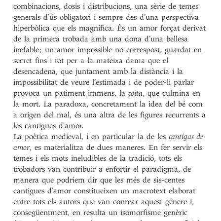
combinacions, dosis i distribucions, una sèrie de temes
generals d’ús obligatori i sempre des d’una perspectiva
hiperbòlica que els magnifica. És un amor forçat derivat
de la primera trobada amb una dona d’una bellesa
inefable; un amor impossible no correspost, guardat en
secret fins i tot per a la mateixa dama que el
desencadena, que juntament amb la distància i la
impossibilitat de veure l’estimada i de poder-li parlar
provoca un patiment immens, la
coita
, que culmina en
la mort. La paradoxa, concretament la idea del bé com
a origen del mal, és una altra de les figures recurrents a
les cantigues d’amor.
La poètica medieval, i en particular la de les
cantigas de
amor
, es materialitza de dues maneres. En fer servir els
temes i els mots ineludibles de la tradició, tots els
trobadors van contribuir a enfortir el paradigma, de
manera que podríem dir que les més de sis-centes
cantigues d’amor constitueixen un macrotext elaborat
entre tots els autors que van conrear aquest gènere i,
consegüentment, en resulta un isomorfisme genèric