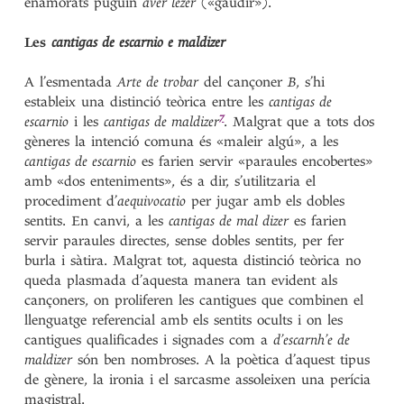
enamorats puguin
aver lezer
(«gaudir»).
Les
cantigas de escarnio e maldizer
A l’esmentada
Arte de trobar
del cançoner
B
, s’hi
estableix una distinció teòrica entre les
cantigas de
7
escarnio
i les
cantigas de
maldizer
. Malgrat que a tots dos
gèneres la intenció comuna és «maleir algú», a les
cantigas de escarnio
es farien servir «paraules encobertes»
amb «dos enteniments», és a dir, s’utilitzaria el
procediment d’
aequivocatio
per jugar amb els dobles
sentits. En canvi, a les
cantigas de mal dizer
es farien
servir paraules directes, sense dobles sentits, per fer
burla i sàtira. Malgrat tot, aquesta distinció teòrica no
queda plasmada d’aquesta manera tan evident als
cançoners, on proliferen les cantigues que combinen el
llenguatge referencial amb els sentits ocults i on les
cantigues qualificades i signades com a
d’escarnh’e de
maldizer
són ben nombroses. A la poètica d’aquest tipus
de gènere, la ironia i el sarcasme assoleixen una perícia
magistral.