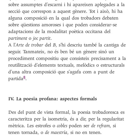
sobre assumptes d’escarni i hi apareixen aplegades a la
secció que correspon a aquest gènere. Tot i això, hi ha
alguna composició en la qual dos trobadors debaten
sobre qüestions amoroses i que poden considerar-se
adaptacions de la modalitat poètica occitana del
partiment
o
joc partit
.
A l’
Arte de trobar
del
B
, s’hi descriu també la cantiga de
seguir. Tanmateix, no és ben bé un gènere sinó un
procediment compositiu que consisteix precisament a la
reutilització d’elements textuals, melòdics o estructurals
d’una altra composició que s’agafa com a punt de
8
partida
.
IV. La poesia profana: aspectes formals
Des del punt de vista formal, la poesia trobadoresca es
caracteritza per la isometria, és a dir, per la regularitat
mètrica. Les estrofes o
cobles
poden ser
de refram
, si
tenen tornada, o
de maestría
, si no en tenen.