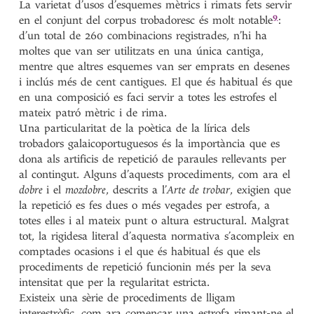
La varietat d’usos d’esquemes mètrics i rimats fets servir
9
en el conjunt del corpus trobadoresc és molt
notable
:
d’un total de 260 combinacions registrades, n’hi ha
moltes que van ser utilitzats en una única cantiga,
mentre que altres esquemes van ser emprats en desenes
i inclús més de cent cantigues. El que és habitual és que
en una composició es faci servir a totes les estrofes el
mateix patró mètric i de rima.
Una particularitat de la poètica de la lírica dels
trobadors galaicoportuguesos és la importància que es
dona als artificis de repetició de paraules rellevants per
al contingut. Alguns d’aquests procediments, com ara el
dobre
i el
mozdobre
, descrits a l’
Arte de trobar
, exigien que
la repetició es fes dues o més vegades per estrofa, a
totes elles i al mateix punt o altura estructural. Malgrat
tot, la rigidesa literal d’aquesta normativa s’acompleix en
comptades ocasions i el que és habitual és que els
procediments de repetició funcionin més per la seva
intensitat que per la regularitat estricta.
Existeix una sèrie de procediments de lligam
interestròfic, com ara començar una estrofa rimant-ne el