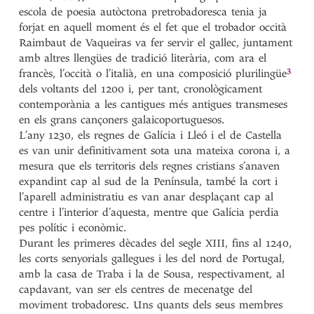
escola de poesia autòctona pretrobadoresca tenia ja
forjat en aquell moment és el fet que el trobador occità
Raimbaut de Vaqueiras va fer servir el gallec, juntament
amb altres llengües de tradició literària, com ara el
3
francès, l’occità o l’italià, en una composició
plurilingüe
dels voltants del 1200 i, per tant, cronològicament
contemporània a les cantigues més antigues transmeses
en els grans cançoners galaicoportuguesos.
L’any 1230, els regnes de Galícia i Lleó i el de Castella
es van unir definitivament sota una mateixa corona i, a
mesura que els territoris dels regnes cristians s’anaven
expandint cap al sud de la Península, també la cort i
l’aparell administratiu es van anar desplaçant cap al
centre i l’interior d’aquesta, mentre que Galícia perdia
pes polític i econòmic.
Durant les primeres dècades del segle XIII, fins al 1240,
les corts senyorials gallegues i les del nord de Portugal,
amb la casa de Traba i la de Sousa, respectivament, al
capdavant, van ser els centres de mecenatge del
moviment trobadoresc. Uns quants dels seus membres