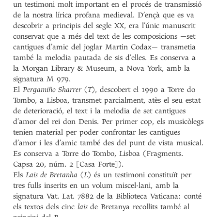
un testimoni molt important en el procés de transmissió
de la nostra lírica profana medieval. D’ençà que es va
descobrir a principis del segle XX, era l’únic manuscrit
conservat que a més del text de les composicions —set
cantigues d’amic del joglar Martin Codax— transmetia
també la melodia pautada de sis d’elles. Es conserva a
la Morgan Library & Museum, a Nova York, amb la
signatura M 979.
El
Pergamiño Sharrer
(
T
), descobert el 1990 a Torre do
Tombo, a Lisboa, transmet parcialment, atès el seu estat
de deterioració, el text i la melodia de set cantigues
d’amor del rei don Denis. Per primer cop, els musicòlegs
tenien material per poder confrontar les cantigues
d’amor i les d’amic també des del punt de vista musical.
Es conserva a Torre do Tombo, Lisboa (Fragments.
Capsa 20, núm. 2 [Casa Forte]).
Els
Lais de Bretanha
(
L
) és un testimoni constituït per
tres fulls inserits en un volum miscel·lani, amb la
signatura Vat. Lat. 7882 de la Biblioteca Vaticana: conté
els textos dels cinc
lais
de Bretanya recollits també al