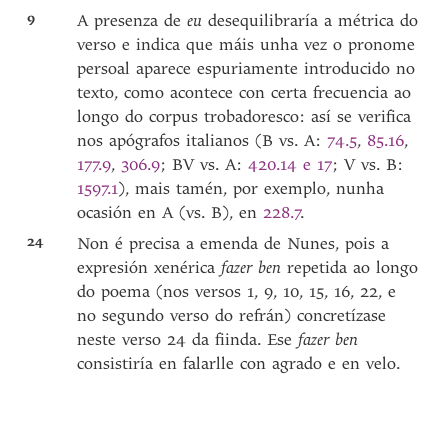
9
A presenza de
eu
desequilibraría a métrica do
verso e indica que máis unha vez o pronome
persoal aparece espuriamente introducido no
texto, como acontece con certa frecuencia ao
longo do corpus trobadoresco: así se verifica
nos apógrafos italianos (B vs. A:
74.5
,
85.16
,
177.9
,
306.9
; BV vs. A:
420.14 e 17
; V vs. B:
1597.1
), mais tamén, por exemplo, nunha
ocasión en A (vs. B), en
228.7
.
24
Non é precisa a emenda de Nunes, pois a
expresión xenérica
fazer ben
repetida ao longo
do poema (nos versos 1, 9, 10, 15, 16, 22, e
no segundo verso do refrán) concretízase
neste verso 24 da fiinda. Ese
fazer ben
consistiría en falarlle con agrado e en velo.