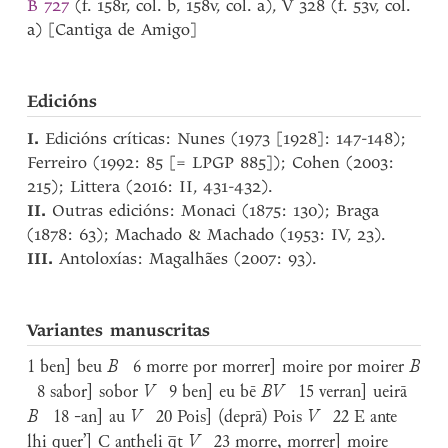
B 727
(f. 158r, col. b, 158v, col. a), V 328 (f. 53v, col.
a) [Cantiga de Amigo]
Edicións
I.
Edicións críticas: Nunes (1973 [1928]: 147-148);
Ferreiro (1992: 85 [= LPGP 885]); Cohen (2003:
215); Littera (2016: II, 431-432).
II.
Outras edicións: Monaci (1875: 130); Braga
(1878: 63); Machado & Machado (1953: IV, 23).
III.
Antoloxías: Magalhães (2007: 93).
Variantes manuscritas
1 ben] beu
B
6 morre por morrer] moire por moirer
B
8 sabor] sobor
V
9 ben] eu bē
BV
15 verran] ueirā
B
18 -an] au
V
20 Pois] (deprā) Pois
V
22 E ante
lhi quer’] C antheli q̅t
V
23 morre, morrer] moire