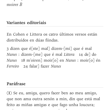
moirer
B
Variantes editoriais
En Cohen e Littera os catro últimos versos están
distribuídos en dúas fiindas.
3 dizen que é[ste] mal] dizem-[mi] que é mal
Nunes
: dizem-[me] que é mal
Littera
14 de] do
Nunes
18 m’oiren] moir[o] en
Nunes
: moir[o] én
Ferreiro
24 falar] fazer
Nunes
Paráfrase
(
I
) Se eu, amiga, quero facer ben ao meu amigo,
que non ama outra senón a min, din que está mal
feito as miñas amigas e que fago unha loucura;