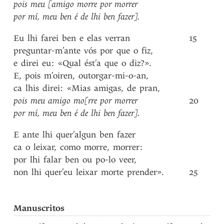
pois
meu
[amigo
morre
por
morrer
por
mí
,
meu
ben
é
de
lhi
ben
fazer]
.
Eu
lhi
farei
ben
e
elas
verran
15
preguntar-m’ante
vós
por
que
o
fiz
,
e
direi
eu
:
«Qual
ést’a
que
o
diz?»
.
E
,
pois
m’oiren
,
outorgar-mi-o-an
,
ca
lhis
direi
:
«Mias
amigas
,
de
pran
,
pois
meu
amigo
mo[rre
por
morrer
20
por
mí
,
meu
ben
é
de
lhi
ben
fazer]
.
E
ante
lhi
quer’algun
ben
fazer
ca
o
leixar
,
como
morre
,
morrer
:
por
lhi
falar
ben
ou
po-lo
veer
,
non
lhi
quer’eu
leixar
morte
prender»
.
25
Manuscritos