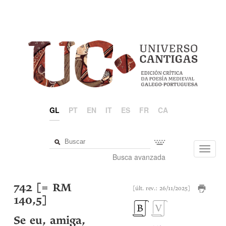
GL
PT
EN
IT
ES
FR
CA
Toggl
Busca avanzada
navig
742 [= RM
[últ. rev.: 26/11/2025]
140,5]
Se eu, amiga,