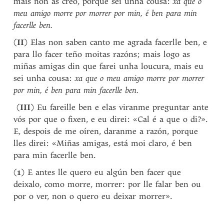
mais non as creo, porque sei unha cousa:
xa que o
meu amigo morre por morrer por min, é ben para min
facerlle ben.
(
II
) Elas non saben canto me agrada facerlle ben, e
para llo facer teño moitas razóns; mais logo as
miñas amigas din que farei unha loucura, mais eu
sei unha cousa:
xa que o meu amigo morre por morrer
por min, é ben para min facerlle ben.
(
III
) Eu fareille ben e elas viranme preguntar ante
vós por que o fixen, e eu direi: «Cal é a que o di?».
E, despois de me oíren, daranme a razón, porque
lles direi: «Miñas amigas, está moi claro, é ben
para min facerlle ben.
(
1
) E antes lle quero eu algún ben facer que
deixalo, como morre, morrer: por lle falar ben ou
por o ver, non o quero eu deixar morrer».