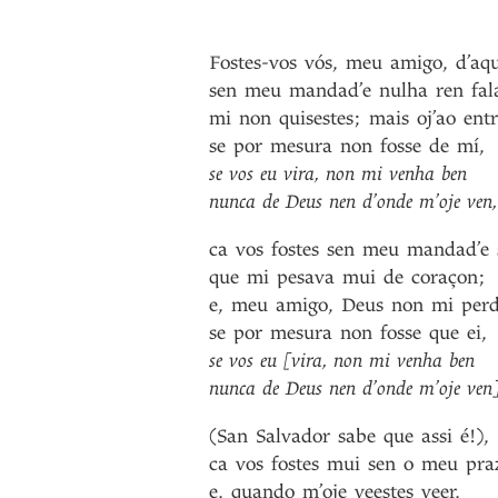
Fostes-vos
vós
,
meu
amigo
,
d’aq
sen
meu
mandad’e
nulha
ren
fal
mi
non
quisestes
;
mais
oj’ao
entr
se
por
mesura
non
fosse
de
mí
,
se
vos
eu
vira
,
non
mi
venha
ben
nunca
de
Deus
nen
d’onde
m’oje
ven
,
ca
vos
fostes
sen
meu
mandad’e
que
mi
pesava
mui
de
coraçon
;
e
,
meu
amigo
,
Deus
non
mi
per
se
por
mesura
non
fosse
que
ei
,
se
vos
eu
[vira
,
non
mi
venha
ben
nunca
de
Deus
nen
d’onde
m’oje
ven
(San
Salvador
sabe
que
assi
é!)
,
ca
vos
fostes
mui
sen
o
meu
pra
e
,
quando
m’oje
veestes
veer
,