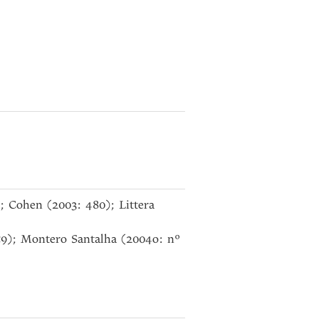
; Cohen (2003: 480); Littera
59); Montero Santalha (2004o: nº