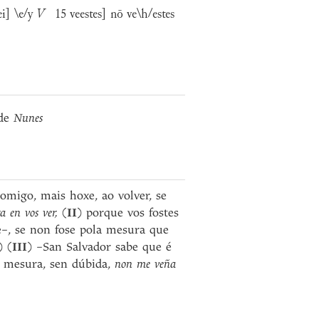
i] \e/y
V
15 veestes] nō ve\h/estes
de
Nunes
omigo, mais hoxe, ao volver, se
 en vos ver,
(
II
) porque vos fostes
–, se non fose pola mesura que
) (
III
) –San Salvador sabe que é
r mesura, sen dúbida,
non me veña