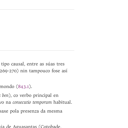
 tipo causal, entre as súas tres
269-270) nin tampouco fose así
eimondo (
843.1
).
a
ben
), co verbo principal en
ivo na
consecutio temporum
habitual.
pasaxe pola presenza da mesma
uia de Aguasantas (Cotobade,