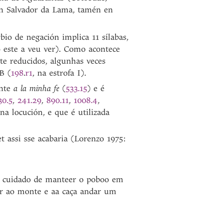
San Salvador da Lama, tamén en
rbio de negación
implica 11 sílabas,
o este a veu ver). Como acontece
te reducidos, algunhas veces
 B (
198
.
r1
, na estrofa I).
ante
a la minha fe
(
533.15
) e é
30.5
,
241.29
,
890.11
,
1008.4
,
na locución, e que é utilizada
et assi sse acabaria (Lorenzo 1975:
a cuidado de manteer o poboo em
hir ao monte e aa caça andar um