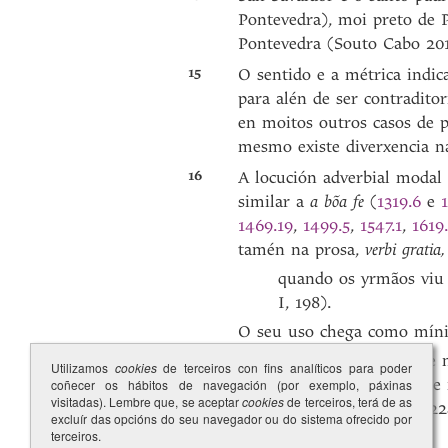
Pontevedra), moi preto de P
Pontevedra (Souto Cabo 201
15
O sentido e a métrica indi
para alén de ser contradito
en moitos outros casos de p
mesmo existe diverxencia n
16
A locución adverbial modal
similar a
a bõa fe
(
1319.6
e
1469.19
,
1499.5
,
1547.1
,
1619
tamén na prosa,
verbi gratia
quando os yrmãos viu d
I, 198).
O seu uso chega como mínim
A lla fe
, disserom, se
Utilizamos
cookies
de terceiros con fins analíticos para poder
dereito e em justiça 
coñecer os hábitos de navegación (por exemplo, páxinas
visitadas). Lembre que, se aceptar
cookies
de terceiros, terá de as
mes (Macchi 2004: 22
excluír das opcións do seu navegador ou do sistema ofrecido por
terceiros.