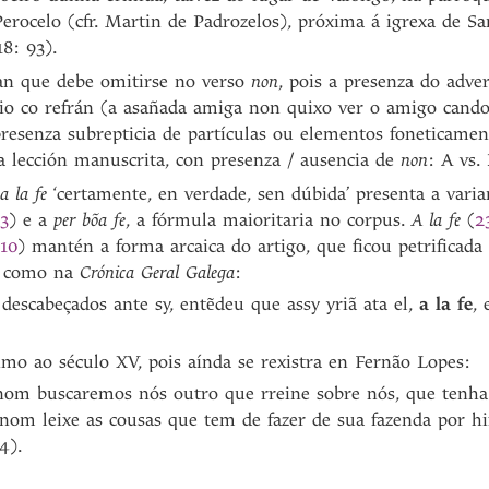
erocelo (cfr. Martin de Padrozelos), próxima á igrexa de 
8: 93).
can que debe omitirse no verso
non
, pois a presenza do adve
rio co refrán (a asañada amiga non quixo ver o amigo cand
resenza subrepticia de partículas ou elementos foneticamen
a lección manuscrita, con presenza / ausencia de
non
: A vs.
a la fe
‘certamente, en verdade, sen dúbida’ presenta a vari
13
) e a
per bõa fe
, a fórmula maioritaria no corpus.
A la fe
(
2
.10
) mantén a forma arcaica do artigo, que ficou petrificada 
,
como na
Crónica Geral Galega
:
escabeçados ante sy, entẽdeu que assy yriã ata el,
a la fe
, 
o ao século XV, pois aínda se rexistra en Fernão Lopes:
 nom buscaremos nós outro que rreine sobre nós, que tenh
e nom leixe as cousas que tem de fazer de sua fazenda por 
4).