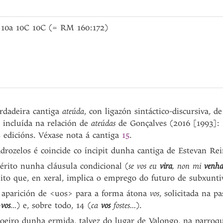
 10a 10C 10C (= RM 160:172)
rdadeira cantiga
ateúda
, con ligazón sintáctico-discursiva, de
e incluída na relación de
ateúdas
de Gonçalves (2016 [1993]: 
 edicións. Véxase nota á cantiga
15
.
drozelos é coincide co íncipit dunha cantiga de Estevan R
érito nunha cláusula condicional (
se vos eu
vira
, non mi
venh
eito que, en xeral, implica o emprego do futuro de subxunt
a aparición de <uos> para a forma átona
vos
, solicitada na 
-
vos
...
) e, sobre todo, 14 (
ca
vos
fostes...
).
roeiro dunha ermida, talvez do lugar de Valongo, na parroq