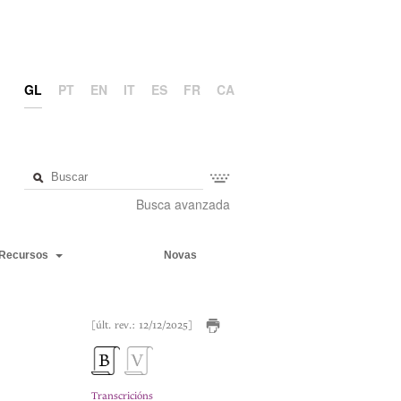
GL
PT
EN
IT
ES
FR
CA
Busca avanzada
Recursos
Novas
[últ. rev.: 12/12/2025]
Transcricións