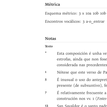
Métrica
Esquema métrico: 3 x 10a 10b 10b
Encontros vocálicos: 3 a·o
‿
entrar
Notas
Texto
*
Esta composición é unha ve
estrofas, aínda que non fos
considerada nas precedentes
1
Nótese que este verso de Pa
5
É inusual o uso do antepret
presente (de subxuntivo), f
7
É relativamente frecuente 
construción nos vv. 1 (
Fostes
13
San Savaldor é o santo pad