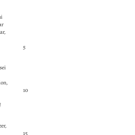
ui
ar
ar
,
5
sei
don
,
10
]
zer
,
15