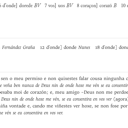
6 d’onde] dorede
BV
7 vos] uos
BV
8 coraçon] corazō
B
10 e
s
Fernández Graña
12 d’onde] donde
Nunes
18 d’onde] don
 sen o meu permiso e non quixestes falar cousa ningunha c
 veña ben nunca de Deus nin de onde hoxe me vén se eu consentira
pesaba moi de corazón; e, meu amigo –Deus non me perdoe
eus nin de onde hoxe me vén, se eu consentira en vos ver
(agora
miña vontade e, cando me viñestes ver hoxe, se non fose po
 vén se eu consentira en vos ver.