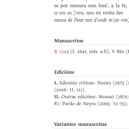
se
por
mesura
non
foss’
,
a
la
fe
,
se
vos
eu
[vira
,
non
mi
venha
ben
nunca
de
Deus
nen
d’onde
m’oje
ven
Manuscritos
B 1245
(f. 264r, cols. a-b), V 850 
Edicións
I.
Edicións críticas: Nunes (1973
(2016: II, 111).
II.
Outras edicións: Monaci (1875
8); Pardo de Neyra (2005: 72-73); 
Variantes manuscritas