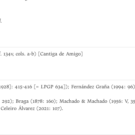
]
.
(f. 134v, cols. a-b) [Cantiga de Amigo]
 [1928]: 415-416 [= LPGP 634]); Fernández Graña (1994: 96)
: 292); Braga (1878: 160); Machado & Machado (1956: V, 3
Celeiro Álvarez (2021: 107).