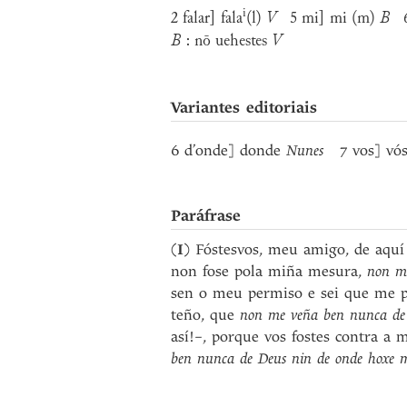
i
2 falar] fala
(l)
V
5 mi] mi (m)
B
B
: nō uehestes
V
Variantes editoriais
6 d’onde] donde
Nunes
7 vos] vó
Paráfrase
(
I
) Fóstesvos, meu amigo, de aquí
non fose pola miña mesura,
non me
sen o meu permiso e sei que me 
teño, que
non me veña ben nunca de D
así!–, porque vos fostes contra a 
ben nunca de Deus nin de onde hoxe me