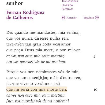
Transcricións
senhor
UCollatio
Paráfrase
Fernan Rodriguez
de Calheiros
Anterior
Seguinte
Des
quando
me
mandastes
,
mia
senhor
,
que
vos
nunca
dissesse
nulha
ren
,
teve-m’en
tan
gran
coita
voss’amor
que
peç’a
Deus
mia
mort’
,
e
non
mi
ven
,
ca
vos
non
ouso
mia
coita
mostrar
,
5
nen
vos
queredes
vós
de
mí
nembrar
.
Perque
vos
non
nembrastes
vós
de
min
,
que
vos
amo
,
sen[h]or
,
máis
d’outra
ren
,
faz-me
viver
o
voss’amor
assi
que
mi
seria
con
mia
morte
ben
,
10
ca
vos
non
ouso
mia
coita
mostrar
,
[nen
vos
queredes
vós
de
mí
nembrar]
.