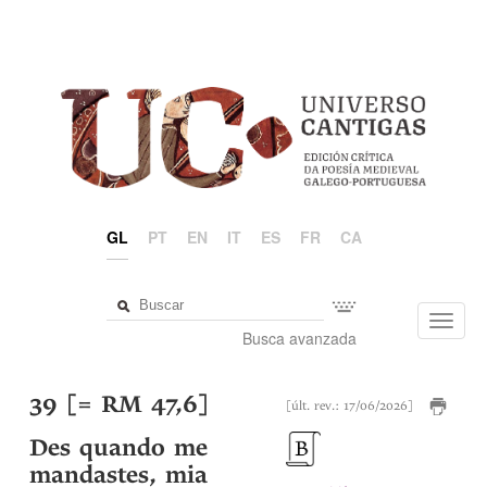
GL
PT
EN
IT
ES
FR
CA
Toggl
Busca avanzada
navig
39 [= RM 47,6]
[últ. rev.: 17/06/2026]
Des quando me
mandastes, mia