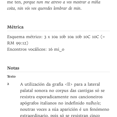
me ten,
porque non me atrevo a vos mostrar a miña
coita
,
nin vós vos queredes lembrar de min
.
Métrica
Esquema métrico: 3 x 10a 10b 10a 10b 10C 10C (=
RM 99:12)
Encontros vocálicos: 16 mi
‿
o
Notas
Texto
2
A utilización da grafía <ll> para a lateral
palatal sonora no corpus das cantigas só se
rexistra esporadicamente nos cancioneiros
apógrafos italianos no indefinido
nulho/a
;
noutras voces a súa aparición é un fenómeno
extraordinario, pois só se rexistran cinco