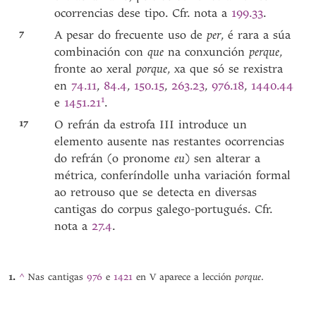
ocorrencias dese tipo. Cfr. nota a
199.33
.
7
A pesar do frecuente uso de
per
, é rara a súa
combinación con
que
na conxunción
perque
,
fronte ao xeral
porque
, xa que só se rexistra
en
74.11
,
84.4
,
150.15
,
263.23
,
976.18
,
1440.44
1
e
1451.21
.
17
O refrán da estrofa III introduce un
elemento ausente nas restantes ocorrencias
do refrán (o pronome
eu
) sen alterar a
métrica, conferíndolle unha variación formal
ao retrouso que se detecta en diversas
cantigas do corpus galego-portugués. Cfr.
nota a
27.4
.
porque
^
Nas cantigas
976
e
1421
en V aparece a lección
.