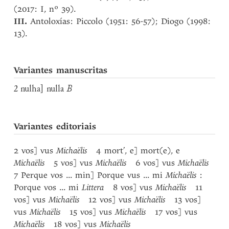
(2017: I, nº 39).
III.
Antoloxías: Piccolo (1951: 56-57); Diogo (1998:
13).
Variantes manuscritas
2 nulha] nulla
B
Variantes editoriais
2 vos] vus
Michaëlis
4 mort’, e] mort(e), e
Michaëlis
5 vos] vus
Michaëlis
6 vos] vus
Michaëlis
7 Perque vos ... min] Porque vus ... mi
Michaëlis
:
Porque vos ... mi
Littera
8 vos] vus
Michaëlis
11
vos] vus
Michaëlis
12 vos] vus
Michaëlis
13 vos]
vus
Michaëlis
15 vos] vus
Michaëlis
17 vos] vus
Michaëlis
18 vos] vus
Michaëlis