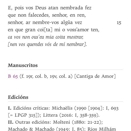
E
,
pois
vos
Deus
atan
nembrada
fez
que
non
falecedes
,
senhor
,
en
ren
,
senhor
,
ar
nembre-vos
algũa
vez
15
en
que
gran
coi[ta]
mi
o
voss’amor
ten
,
ca
vos
non
ous’eu
mia
coita
mostrar
,
[nen
vos
queredes
vós
de
mí
nembrar]
.
Manuscritos
B 65
(f. 19r, col. b, 19v, col. a) [Cantiga de Amor]
Edicións
I.
Edicións críticas: Michaëlis (1990 [1904]: I, 693
[= LPGP 315]); Littera (2016: I, 358-359).
II.
Outras edicións: Molteni (1880: 21-22);
Machado & Machado (1949: I, 85); Rios Milhám