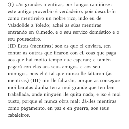
(
I
) «As grandes mentiras, por longos camiños»:
este antigo proverbio é verdadeiro, pois descubrín
como mentireiro un nobre rico, indo eu de
Valadolide a Toledo; achei as súas mentiras
entrando en Olmedo, e o seu servizo doméstico e o
seu pousadeiro.
(
II
) Estas (mentiras) son as que el enviara, sen
contar as outras que ficaron con el, coas que paga
aos que hai moito tempo que esperan; e tamén
pagará con elas aos seus amigos, e aos seu
inimigos, pois el é tal que nunca lle faltaron (as
mentiras) (
III
) nin lle faltarán, porque as consegue
moi baratas dunha terra moi grande que ten ben
traballada, onde ninguén lle quita nada; e iso é moi
xusto, porque el nunca obra mal: dá-lles mentiras
como pagamento, en paz e en guerra, aos seus
cabaleiros.