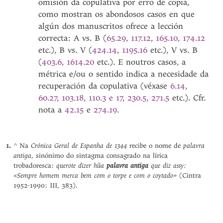
omisión da copulativa por erro de copia,
como mostran os abondosos casos en que
algún dos manuscritos ofrece a lección
correcta: A vs. B (
65.29
,
117.12
,
165.10
,
174.12
etc.), B vs. V (
424.14
,
1195.16
etc.), V vs. B
(
403.6
,
1614.20
etc.). E noutros casos, a
métrica e/ou o sentido indica a necesidade da
recuperación da copulativa (véxase
6.14
,
60.27
,
103.18
,
110.3 e 17
,
230.5
,
271.5
etc.). Cfr.
nota a
42.15
e
274.19
.
Crónica Geral de Espanha de 1344
palavra
^
Na
recibe o nome de
antiga
, sinónimo do sintagma consagrado na lírica
querote dizer hũa
palavra antiga
que diz assy:
trobadoresca:
«Sempre homem merca bem com o torpe e com o coytado»
(Cintra
1952-1990: III, 383).