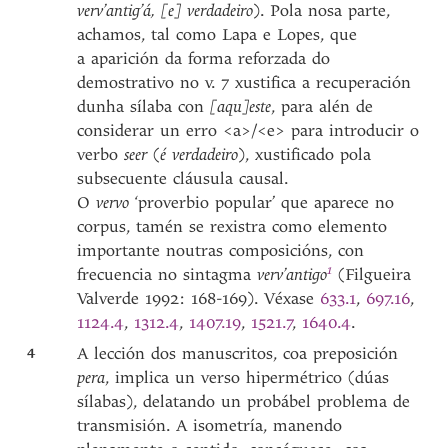
verv’antig’á, [e] verdadeiro
). Pola nosa parte,
achamos, tal como Lapa e Lopes, que
a aparición da forma reforzada do
demostrativo no v. 7 xustifica a recuperación
dunha sílaba con
[aqu]este
, para alén de
considerar un erro <a>/<e> para introducir o
verbo
seer
(
é verdadeiro
), xustificado pola
subsecuente cláusula causal.
O
vervo
‘proverbio popular’ que aparece no
corpus, tamén se rexistra como elemento
importante noutras composicións, con
1
frecuencia no sintagma
verv’
antigo
(Filgueira
Valverde 1992: 168-169). Véxase
633.1
,
697.16
,
1124.4
,
1312.4
,
1407.19
,
1521.7
,
1640.4
.
4
A lección dos manuscritos, coa preposición
pera
, implica un verso hipermétrico (dúas
sílabas), delatando un probábel problema de
transmisión. A isometría, manendo