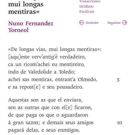
Transcricións
mui longas
UCollatio
mentiras»
Paráfrase
Nuno Fernandez
Anterior
Seguinte
Torneol
«De
longas
vias
,
mui
longas
mentiras»
:
[aqu]este
verv’antig’é
verdadeiro
,
ca
un
ricom’achei
eu
mentireiro
,
indo
de
Valedolide
a
Toledo
;
achei
sas
mentiras
,
entrant’a
Olmedo
,
5
e
sa
repost[e]
e
seu
pousadeiro
.
Aquestas
son
as
que
el
enviara
,
sen
as
outras
que
con
el[e]
ficaron
,
de
que
paga
os
que
o
aguardaron
á
gran
sazon
;
e
demais
seus
amigos
10
pagará
delas
,
e
seus
enmiigos
,