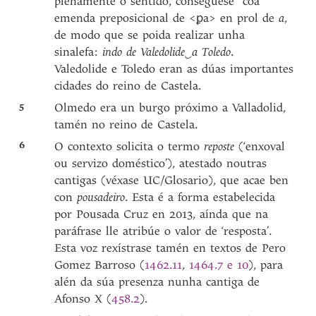
plenamente o sentido, conséguese coa
emenda preposicional de <ꝑa> en prol de
a
,
de modo que se poida realizar unha
sinalefa:
indo de Valedolide‿a Toledo
.
Valedolide e Toledo eran as dúas importantes
cidades do reino de Castela.
5
Olmedo era un burgo próximo a Valladolid,
tamén no reino de Castela.
6
O contexto solicita o termo
reposte
(‘enxoval
ou servizo doméstico’), atestado noutras
cantigas (véxase UC/Glosario), que acae ben
con
pousadeiro
. Esta é a forma estabelecida
por Pousada Cruz en 2013, aínda que na
paráfrase lle atribúe o valor de ‘resposta’.
Esta voz rexístrase tamén en textos de Pero
Gomez Barroso (
1462.11
,
1464.7 e 10
), para
alén da súa presenza nunha cantiga de
Afonso X (
458.2
).