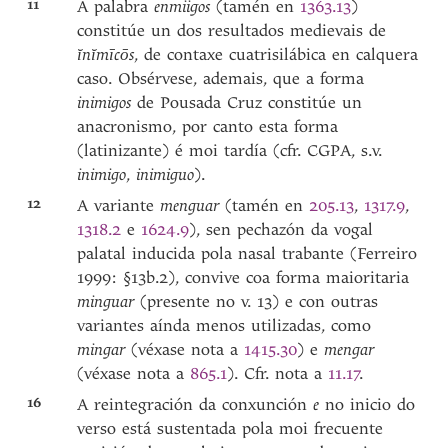
11
A palabra
enmiigos
(tamén en
1363.13
)
constitúe un dos resultados medievais de
ĭnĭmīcōs
, de contaxe cuatrisilábica en calquera
caso. Obsérvese, ademais, que a forma
inimigos
de Pousada Cruz constitúe un
anacronismo, por canto esta forma
(latinizante) é moi tardía (cfr. CGPA, s.v.
inimigo
,
inimiguo
).
12
A variante
menguar
(tamén en
205.13
,
1317.9
,
1318.2
e
1624.9
), sen pechazón da vogal
palatal inducida pola nasal trabante (Ferreiro
1999: §13b.2), convive coa forma maioritaria
minguar
(presente no v. 13) e con outras
variantes aínda menos utilizadas, como
mingar
(véxase nota a
1415.30
) e
mengar
(véxase nota a
865.1
). Cfr. nota a
11.17
.
16
A reintegración da conxunción
e
no inicio do
verso está sustentada pola moi frecuente