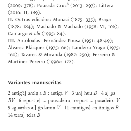
b
(2009: 378); Pousada Cruz
(2013: 297); Littera
(2016: II, 189).
II.
Outras edicións: Monaci (1875: 335); Braga
(1878: 184); Machado & Machado (1958: VI, 106);
Camargo
et alii
(1995: 84).
III.
Antoloxías: Fernández Pousa (1951: 48-49);
Álvarez Blázquez (1975: 66); Landeira Yrago (1975:
160); Tavares & Miranda (1987: 250); Ferreiro &
Martínez Pereiro (1996c: 172).
Variantes manuscritas
2 antig’é] antig a
B
: antiga
V
3 un] huu
B
4 a] ꝑa
BV
6 repost[e] ... pousadeiro] respost ... posadeiro
V
9 aguardaron] g̃rdarom
V
11 enmiigos] en iimigos
B
14 terra] teira
B