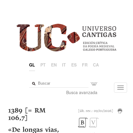
GL
PT
EN
IT
ES
FR
CA
Toggl
Busca avanzada
navig
1389 [= RM
[últ. rev.: 09/01/2026]
106,7]
«De longas vias,