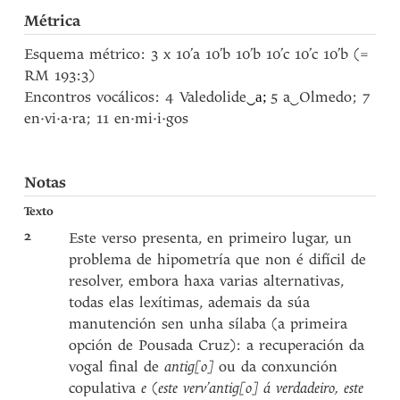
Métrica
Esquema métrico: 3 x 10’a 10’b 10’b 10’c 10’c 10’b (=
RM 193:3)
Encontros vocálicos: 4 Valedolide
‿a;
5 a
‿
Olmedo; 7
en·vi·a·ra; 11 en·mi·i·gos
Notas
Texto
2
Este verso presenta, en primeiro lugar, un
problema de hipometría que non é difícil de
resolver, embora haxa varias alternativas,
todas elas lexítimas, ademais da súa
manutención sen unha sílaba (a primeira
opción de Pousada Cruz): a recuperación da
vogal final de
antig[o]
ou da conxunción
copulativa
e
(
este verv’antig[o] á verdadeiro, este