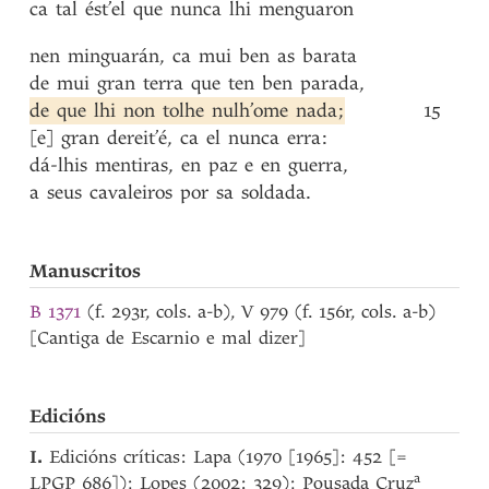
ca
tal
ést’el
que
nunca
lhi
menguaron
nen
minguarán
,
ca
mui
ben
as
barata
de
mui
gran
terra
que
ten
ben
parada
,
de
que
lhi
non
tolhe
nulh’ome
nada
;
15
[e]
gran
dereit’é
,
ca
el
nunca
erra
:
dá-lhis
mentiras
,
en
paz
e
en
guerra
,
a
seus
cavaleiros
por
sa
soldada
.
Manuscritos
B 1371
(f. 293r, cols. a-b), V 979 (f. 156r, cols. a-b)
[Cantiga de Escarnio e mal dizer]
Edicións
I.
Edicións críticas: Lapa (1970 [1965]: 452 [=
a
LPGP 686]); Lopes (2002: 329); Pousada Cruz