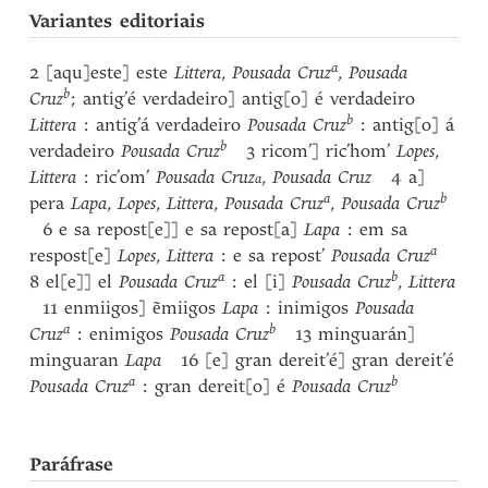
Variantes editoriais
a
2 [aqu]este] este
Littera
,
Pousada Cruz
,
Pousada
b
Cruz
; antig’é verdadeiro] antig[o] é verdadeiro
b
Littera
: antig’á verdadeiro
Pousada Cruz
: antig[o] á
b
verdadeiro
Pousada Cruz
3 ricom’] ric’hom’
Lopes
,
Littera
: ric’om’
Pousada Cruz
,
Pousada Cruz
4 a]
a
a
b
pera
Lapa
,
Lopes
,
Littera
,
Pousada Cruz
,
Pousada Cruz
6 e sa repost[e]] e sa repost[a]
Lapa
: em sa
a
respost[e]
Lopes
,
Littera
: e sa repost’
Pousada Cruz
a
b
8 el[e]] el
Pousada Cruz
: el [i]
Pousada Cruz
,
Littera
11 enmiigos] ẽmiigos
Lapa
: inimigos
Pousada
a
b
Cruz
: enimigos
Pousada Cruz
13 minguarán]
minguaran
Lapa
16 [e] gran dereit’é] gran dereit’é
a
b
Pousada Cruz
: gran dereit[o] é
Pousada Cruz
Paráfrase