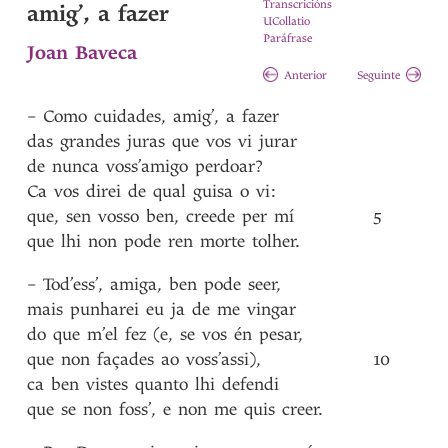
Transcricións
amig’, a fazer
UCollatio
Paráfrase
Joan Baveca
Anterior
Seguinte
–
Como
cuidades
,
amig’
,
a
fazer
das
grandes
juras
que
vos
vi
jurar
de
nunca
voss’amigo
perdoar?
Ca
vos
direi
de
qual
guisa
o
vi
:
que
,
sen
vosso
ben
,
creede
per
mí
5
que
lhi
non
pode
ren
morte
tolher
.
–
Tod’ess’
,
amiga
,
ben
pode
seer
,
mais
punharei
eu
ja
de
me
vingar
do
que
m’el
fez
(e
,
se
vos
én
pesar
,
que
non
façades
ao
voss’assi)
,
10
ca
ben
vistes
quanto
lhi
defendi
que
se
non
foss’
,
e
non
me
quis
creer
.