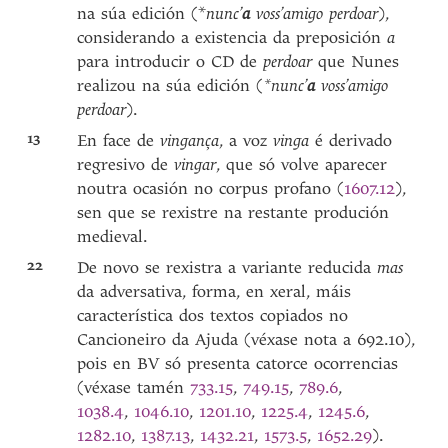
na súa edición (*
nunc’
a
voss’amigo perdoar
),
considerando a existencia da preposición
a
para introducir o CD de
perdoar
que Nunes
realizou na súa edición (
*nunc’
a
voss’amigo
perdoar
).
13
En face de
vingança
, a voz
vinga
é derivado
regresivo de
vingar
, que só volve aparecer
noutra ocasión no corpus profano (
1607.12
),
sen que se rexistre na restante produción
medieval.
22
De novo se rexistra a variante reducida
mas
da adversativa, forma, en xeral, máis
característica dos textos copiados no
Cancioneiro da Ajuda (véxase nota a 692.10),
pois en BV só presenta catorce ocorrencias
(véxase tamén
733.15
,
749.15
,
789.6
,
1038.4
,
1046.10
,
1201.10
,
1225.4
,
1245.6
,
1282.10
,
1387.13
,
1432.21
,
1573.5
,
1652.29
).