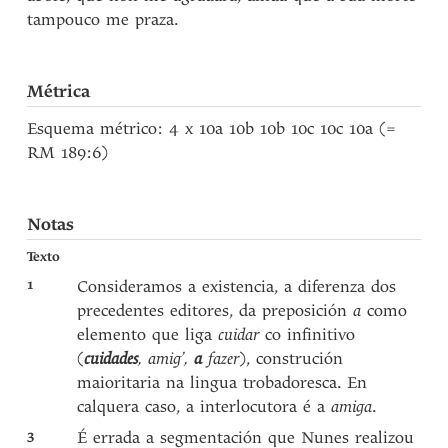
tampouco me praza.
Métrica
Esquema métrico: 4 x 10a 10b 10b 10c 10c 10a (=
RM 189:6)
Notas
Texto
1
Consideramos a existencia, a diferenza dos
precedentes editores, da preposición
a
como
elemento que liga
cuidar
co infinitivo
(
cuidades
, amig’,
a
fazer
), construción
maioritaria na lingua trobadoresca. En
calquera caso, a interlocutora é a
amiga
.
3
É errada a segmentación que Nunes realizou