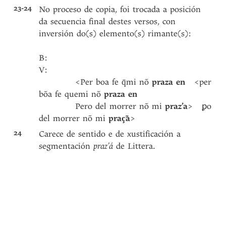
23-24
No proceso de copia, foi trocada a posición
da secuencia final destes versos, con
inversión do(s) elemento(s) rimante(s):
B:
V:
<Per boa fe q̄mi nõ
praza en
<per
bõa fe quemi nõ
praza en
Pero del morrer nõ mi
praz’a
> ꝑo
del morrer nõ mi
praç̃a
>
24
Carece de sentido e de xustificación a
segmentación
praz’á
de Littera.