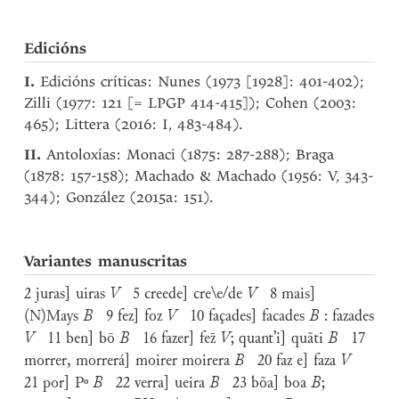
Edicións
I.
Edicións críticas: Nunes (1973 [1928]: 401-402);
Zilli (1977: 121 [= LPGP 414-415]); Cohen (2003:
465); Littera (2016: I, 483-484).
II.
Antoloxías: Monaci (1875: 287-288); Braga
(1878: 157-158); Machado & Machado (1956: V, 343-
344); González (2015a: 151).
Variantes manuscritas
2 juras] uiras
V
5 creede] cre\e/de
V
8 mais]
(N)Mays
B
9 fez] foz
V
10 façades] facades
B
: fazades
V
11 ben] bō
B
16 fazer] fez̄
V
;
quant’i] quãti
B
17
morrer, morrerá] moirer moirera
B
20 faz e] faza
V
21 por] Pº
B
22 verra] ueira
B
23 bõa] boa
B
;