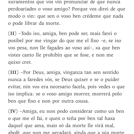
xuramentos que vos vin pronunciar de que nunca
perdoariades o voso amigo? Porque vos direi de que
modo o vin: que sen o voso ben crédeme que nada
o pode librar da morte.
(
II
) –Todo iso, amiga, ben pode ser, mais farei o
posíbel por me vingar do que me el fixo –e, se iso
vos pesa, non lle fagades ao voso así–, xa que ben
vistes canto lle prohibín que se fose, e non me
quixo crer.
(
III
) –Por Deus, amiga, vinganza tan sen sentido
nunca a faredes vós, se Deus quixer e se o puider
evitar, nin vos era necesario facela, pois vedes o que
iso implica: se o voso amigo morrer, morrerá polo
ben que fixo e non por outra cousa.
(
IV
) –Amiga, eu non podo considerar como un ben
o que me el fai, e quen o teña por ben tal haxa
daquel que ama, mais só da morte lle virá mal,
abofé, que non me agradará, aínda que a súa morte