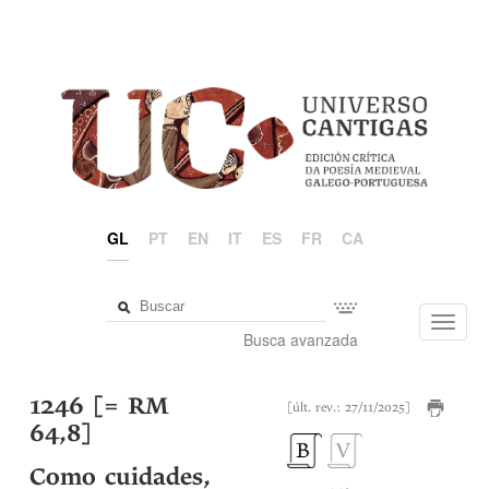
GL
PT
EN
IT
ES
FR
CA
Toggl
Busca avanzada
navig
1246 [= RM
[últ. rev.: 27/11/2025]
64,8]
Como cuidades,