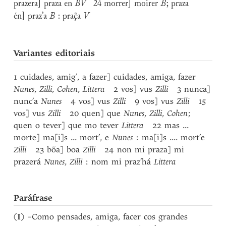
prazera] praza en
BV
24 morrer] moirer
B
; praza
én] praz’a
B
: praç̃a
V
Variantes editoriais
1 cuidades, amig’, a fazer] cuidades, amiga, fazer
Nunes
,
Zilli
,
Cohen
,
Littera
2 vos] vus
Zilli
3 nunca]
nunc’a
Nunes
4 vos] vus
Zilli
9 vos] vus
Zilli
15
vos] vus
Zilli
20 quen] que
Nunes
,
Zilli
,
Cohen
;
quen o tever] que mo tever
Littera
22 mas ...
morte] ma[i]s ... mort’, e
Nunes
: ma[i]s .... mort’e
Zilli
23 bõa] boa
Zilli
24 non mi praza] mi
prazerá
Nunes
,
Zilli
: nom mi praz’há
Littera
Paráfrase
(
I
) –Como pensades, amiga, facer cos grandes