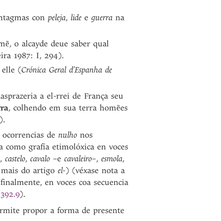
sintagmas con
peleja
,
lide
e
guerra
na
mẽ, o alcayde deue saber qual
eira 1987: I, 294).
elle (
Crónica Geral d’Espanha de
sprazeria a el-rrei de França seu
rra
, colhendo em sua terra homẽes
).
s ocorrencias de
nulho
nos
a como grafía etimolóxica en voces
,
castelo
,
cavalo
–e
cavaleiro
–,
esmola
,
 mais do artigo
el-
) (véxase nota a
 finalmente, en voces coa secuencia
a
392.9
).
ermite propor a forma de presente