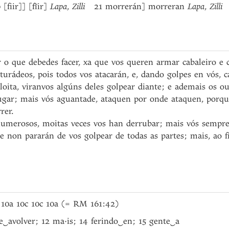
fiir]] [fĩir]
Lapa
,
Zilli
21 morrerán] morreran
Lapa
,
Zilli
 o que debedes facer, xa que vos queren armar cabaleiro e 
urádeos, pois todos vos atacarán, e, dando golpes en vós, c
 loita, viranvos algúns deles golpear diante; e ademais os o
gar; mais vós aguantade, ataquen por onde ataquen, porque
rer.
umerosos, moitas veces vos han derrubar; mais vós sempre 
e non pararán de vos golpear de todas as partes; mais, ao 
 10a 10c 10c 10a (= RM 161:42)
e
‿
avolver; 12 ma·is; 14 ferindo
‿
en; 15 gente
‿
a