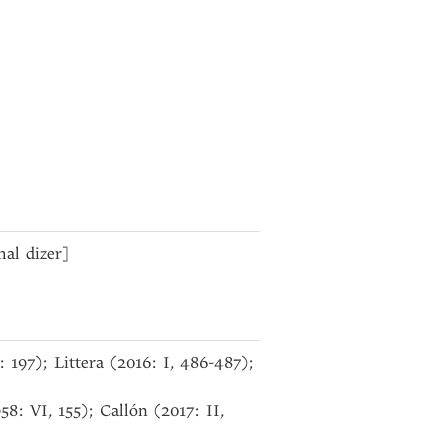
mal dizer]
 197); Littera (2016: I, 486-487);
: VI, 155); Callón (2017: II,