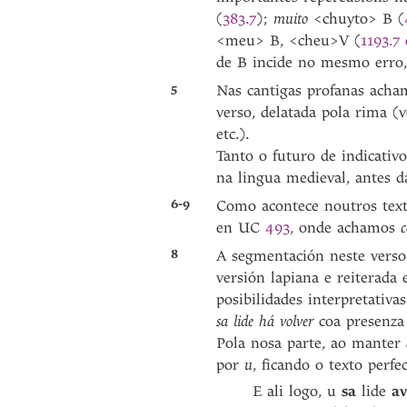
(
383.7
);
muito
<chuyto> B (
<meu> B, <cheu>V (
1193.7 
de B incide no mesmo erro,
5
Nas cantigas profanas acham
verso, delatada pola rima (
etc.).
Tanto o futuro de indicativo
na lingua medieval, antes d
6-9
Como acontece noutros text
en UC
493
, onde achamos
c
8
A segmentación neste verso 
versión lapiana e reiterad
posibilidades interpretativa
sa lide há volver
coa presenza
Pola nosa parte, ao manter
por
u
, ficando o texto perf
E ali logo, u
sa
lide
av