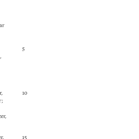
ar
5
,
r
,
10
r
;
zer
,
er
,
15