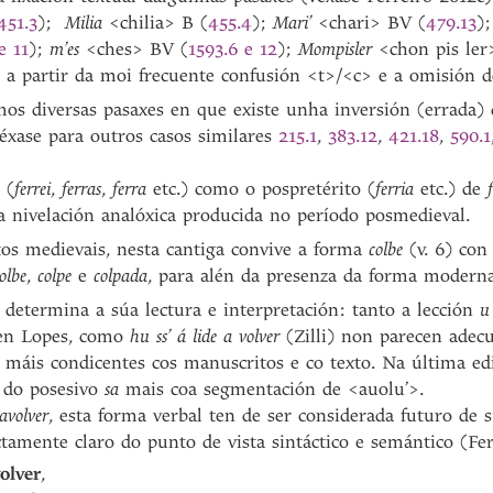
451.3
);
Milia
<chilia> B (
455.4
);
Mari’
<chari> BV (
479.13
)
e 11
);
m’es
<ches> BV (
1593.6 e 12
);
Mompisler
<chon pis ler
 a partir da moi frecuente confusión <t>/<c> e a omisión d
os diversas pasaxes en que existe unha inversión (errada) 
véxase para outros casos similares
215.1
,
383.12
,
421.18
,
590.1
 (
ferrei
,
ferras
,
ferra
etc.) como o pospretérito (
ferria
etc.) de
a nivelación analóxica producida no período posmedieval.
os medievais, nesta cantiga convive a forma
colbe
(v. 6) co
olbe
,
colpe
e
colpada
, para alén da presenza da forma moder
determina a súa lectura e interpretación: tanto a lección
u
a en Lopes, como
hu ss’ á lide a volver
(Zilli) non parecen adecu
s máis condicentes cos manuscritos e co texto. Na última ed
 do posesivo
sa
mais coa segmentación de <auolu’>.
avolver
, esta forma verbal ten de ser considerada futuro de 
ectamente claro do punto de vista sintáctico e semántico (Fe
olver
,