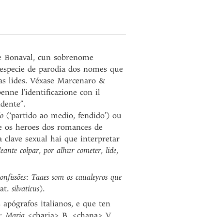
de Bonaval, cun sobrenome
 especie de parodia dos nomes que
as lides. Véxase Marcenaro &
enne l’identificazione con il
dente”.
do
(‘partido ao medio, fendido’) ou
e os heroes dos romances de
 clave sexual hai que interpretar
eante colpar
,
por alhur cometer
,
lide
,
onfissões
:
Taaes som os caualeyros que
lat.
silvaticus
).
apógrafos italianos, e que ten
):
Maria
<charia> B, <chana> V