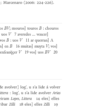
); Marcenaro (2006: 224-226).
os
BV
; mouros] touros
B
: chouros
n uos
V
7 averedes ... vencer]
vos
B
: uos
V
11 ar querran] A
n] en
B
16 muitas] muyta
V
; vos]
nfranq̅çer
V
19 vos] uos
BV
20
 avolver] log’, u s’a lide á volver
ittera
: log’, u s’a lide avolver
Arias
feiram
Lopes
,
Littera
14 eles] elles
ribar
Zilli
18 eles] elles
Zilli
19