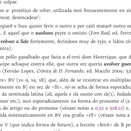
 colpar.
con
a-
protético de
volver
, utilizada moi frecuentemente en 
vocar, desencadear’:
giarẽ e huu quiser ferir o outro e per caiõ matarẽ outro o
a. E aquel que o
auolueo
peyte o omizio (
Foro Real
, ed. Ferr
avolveo a lide
fortemente, ferindoos muy de ryjo, e lidou cõ 
ntra).
e pollo gasalhado que fazia a el-rrei dom Henrrique, que da
cipe achaque contra elle, que outra vez queria
avolver gue
 (Fernão Lopes,
Crónica de D. Fernando
; ed. Macchi 2004: 53
es> BV (vv. 9, 14, 18), que, alén de se rexistrar en múltipla
almente en B) en vez de <lh>, só se acha de forma esporádic
, da xeminada latina (
ali
,
aquela
e
ela
xunto con
ele(s)
,
bailada
ansur
etc.), moi esporadicamente na forma do pronome
el
(e
ón do artigo ou do pronome (véxase notas a
6.32
e
918.11
) e,
tida sistematicamente en BV coa grafía <rll> (véxase nota 
de V (que indica forma de futuro), a lección <feirā> de B p