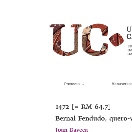
Proxecto
Manuscrito
1472 [= RM 64,7]
Bernal Fendudo, quero-v
Joan Baveca