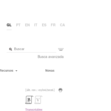
GL
PT
EN
IT
ES
FR
CA
Busca avanzada
Recursos
Novas
[últ. rev.: 02/06/2026]
Transcricións