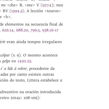
;
me
<che> B, <me> V (
927.4
);
meu
> BV (
1594.5
). A lección <touros>
e <h>.
de elementos na secuencia final de
,
626.14
,
688.20
,
796.5
,
938.16-17
ferir
eran aínda tempos irregulares
n
colpar
(v. 9). O mesmo acontece
na
golpe
en
1492.25
.
 s’ a lide á volver
, procedente da
adas por canto existen outras
ición do texto, Littera estabelece
u
subxuntivo na oración introducida
rreiro 2014c: 108-109):