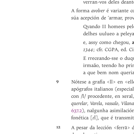
verran-vos deles deante
A forma
avolver
é variante 
súa acepción de ‘armar, pro
Qvando II homees pele
delhes uulueo a peley
e, assy como chegou,
1344
; cfr. CGPA, ed. Ci
E rreceando-sse o duqu
irmaão, teendo ho prin
a que bem nom queria
9
Nótese a grafía <ll> en <ell
apógrafos italianos (especi
con /l/ procedente, en xeral
querelar
,
Varela
,
vassalo
,
Vilan
637.2
), nalgunha asimilaci
fonética [
], que é transmi
ɾl
12
A pesar da lección <ferrā> 