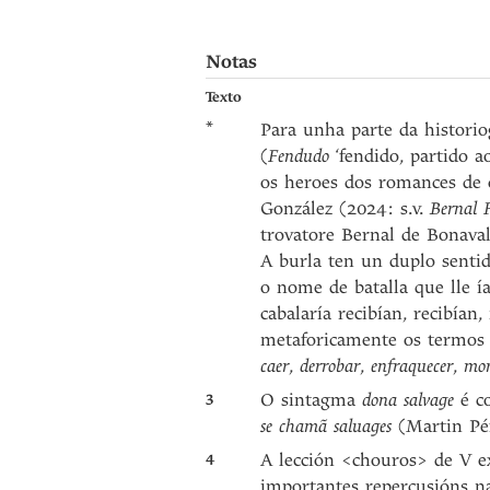
Notas
Texto
*
Para unha parte da histori
(
Fendudo
‘fendido, partido a
os heroes dos romances de 
González (2024: s.v.
Bernal 
trovatore Bernal de Bonaval
A burla ten un duplo senti
o nome de batalla que lle í
cabalaría recibían, recibía
metaforicamente os termos 
caer
,
derrobar
,
enfraquecer
,
mor
3
O sintagma
dona salvage
é co
se chamã saluages
(Martin Pér
4
A lección <chouros> de V ex
importantes repercusións na