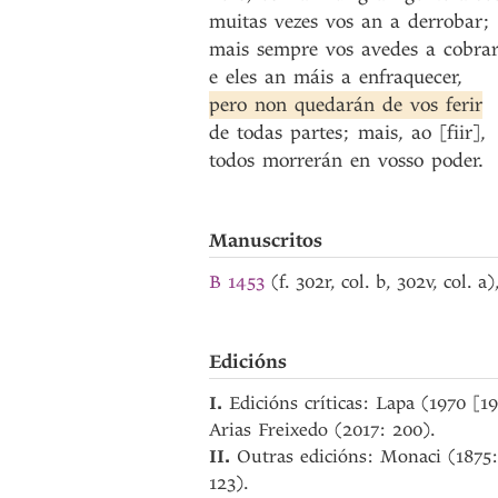
muitas
vezes
vos
an
a
derrobar
;
mais
sempre
vos
avedes
a
cobra
e
eles
an
máis
a
enfraquecer
,
pero
non
quedarán
de
vos
ferir
de
todas
partes
;
mais
,
ao
[fiir]
,
todos
morrerán
en
vosso
poder
.
Manuscritos
B 1453
(f. 302r, col. b, 302v, col. a
Edicións
I.
Edicións críticas: Lapa (1970 [1
Arias Freixedo (2017: 200).
II.
Outras edicións: Monaci (1875:
123).