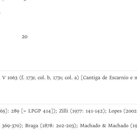
r
20
), V 1063 (f. 173r, col. b, 173v, col. a) [Cantiga de Escarnio e 
965]: 289 [= LPGP 414]); Zilli (1977: 141-142); Lopes (2002:
 369-370); Braga (1878: 2o2-203); Machado & Machado (1958