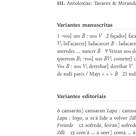
III.
Antoloxías: Tavares & Miranda
Variantes manuscritas
1 -vos] ues
B
: uos
V
2 façades] fac
V
; lid’acaecer] ladacaecer
B
: ladacae
aneredes ... uancer
B
9 Veiran uos de
querrem
B
; -vos] uos
BV
; cometer] 
Vos
B
: uos
V
; derrobar] derribar
V
1
de tods̄ parc̄s / Mays < + >
B
21 tod
Variantes editoriais
6 cansarán] cansaran
Lapa
: canss
Lapa
: logo, u ss’á lide a volver
Zill
Freixedo
12 sofrede, feiran] sofred
Zilli
15 com’á ... a seer] coma ... 