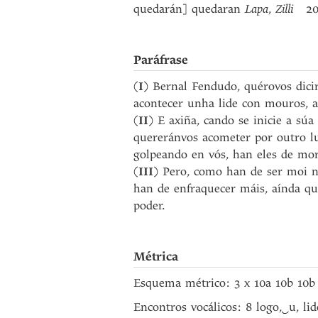
quedarán] quedaran
Lapa
,
Zilli
20 [
Paráfrase
(
I
) Bernal Fendudo, quérovos dicir
acontecer unha lide con mouros, at
(
II
) E axiña, cando se inicie a súa
quereránvos acometer por outro lu
golpeando en vós, han eles de mor
(
III
) Pero, como han de ser moi n
han de enfraquecer máis, aínda qu
poder.
Métrica
Esquema métrico: 3 x 10a 10b 10b
Encontros vocálicos: 8 logo,
‿
u, lid