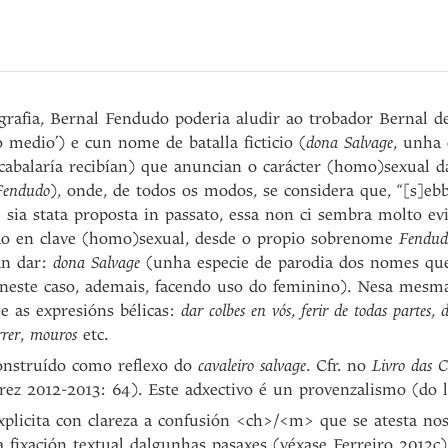
ografia, Bernal Fendudo poderia aludir ao trobador Bernal 
o medio’) e cun nome de batalla ficticio (
dona Salvage
, unha
cabalaría recibían) que anuncian o carácter (homo)sexual d
Fendudo
), onde, de todos os modos, se considera que, “[s]ebb
 sia stata proposta in passato, essa non ci sembra molto evi
do en clave (homo)sexual, desde o propio sobrenome
Fendu
an dar:
dona Salvage
(unha especie de parodia dos nomes qu
n, neste caso, ademais, facendo uso do feminino). Nesa mesma
e as expresións bélicas:
dar colbes en vós
,
ferir de todas partes
,
d
rer
,
mouros
etc.
nstruído como reflexo do
cavaleiro salvage
. Cfr. no
Livro das C
ez 2012-2013: 64). Este adxectivo é un provenzalismo (do 
plicita con clareza a confusión <ch>/<m> que se atesta nos 
 fixación textual dalgunhas pasaxes (véxase Ferreiro 2012c