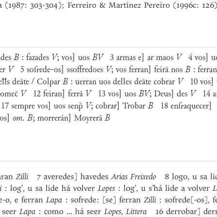
 (1987: 303-304); Ferreiro & Martínez Pereiro (1996c: 126
ades
B
: fazades
V
; vos] uos
BV
3 armas e] ar maos
V
4 vos] u
zer
V
5 sofrede-os] ssoffredoes
V
; vos ferran] feirā nos
B
: ferra
ꝉꝉs deāte / Colpar
B
: uerran uos delles deāte cobrar
V
10 vos] 
comec̄
V
12 feiran] ferrā
V
13 vos] uos
BV
; Deus] des
V
14 a
7 sempre vos] uos senp̃
V
; cobrar] Trobar
B
18 enfraquecer] e
os]
om
.
B
; morrerán] Moyrerā
B
aran
Zilli
7 averedes] havedes
Arias Freixedo
8 logo, u sa lide
i
: log’, u sa lide há volver
Lopes
: log’, u s’há lide a volver
L
e-o, e ferran
Lapa
: sofrede: [se] ferran
Zilli
: sofrede[-os], 
á seer
Lapa
: como ... há seer
Lopes
,
Littera
16 derrobar] der