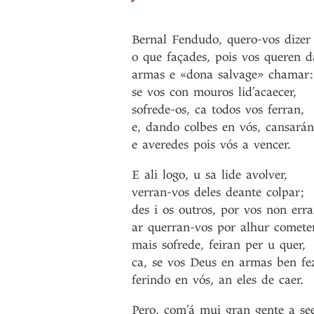
Bernal
Fendudo
,
quero-vos
dizer
o
que
façades
,
pois
vos
queren
d
armas
e
«dona
salvage»
chamar
:
se
vos
con
mouros
lid’acaecer
,
sofrede-os
,
ca
todos
vos
ferran
,
e
,
dando
colbes
en
vós
,
cansarán
e
averedes
pois
vós
a
vencer
.
E
ali
logo
,
u
sa
lide
avolver
,
verran-vos
deles
deante
colpar
;
des
i
os
outros
,
por
vos
non
erra
ar
querran-vos
por
alhur
comete
mais
sofrede
,
feiran
per
u
quer
,
ca
,
se
vos
Deus
en
armas
ben
fe
ferindo
en
vós
,
an
eles
de
caer
.
Pero
,
com’á
mui
gran
gente
a
se