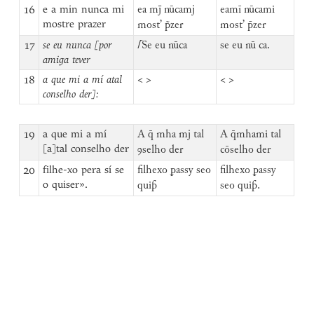
16
e a min nunca mi
ea m nūcamj
eamī nūcami
mostre prazer
most’ p̃zer
most’ zer
17
se eu nunca [por
⌈
Se eu nūca
se eu nū ca.
amiga tever
18
a que mi a mí atal
< >
< >
conselho der]:
19
a que mi a mí
A q̄ mha mj tal
A q̄mhami tal
[a]tal conselho der
ꝯselho der
cōselho der
20
filhe-xo pera sí se
filhexo ꝑassy seo
filhexo ꝑassy
o quiser».
qui
seo qui.