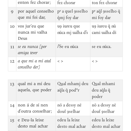
enton fez chorar;
fez chorar
ton fez chorar
9
por aquel conselho
pᵉ a quel ꝯsselho
pᵉ aq̄l ꝯsselho q̄
que mi foi dar,
q̄mj foy dar
mi foy dar
10
vos jur’eu que
uꝯ iureu que
uꝯ iureu q̄ nū
nunca mi valha
nūca mj ualha d’s
cami ualha ds̄
Deus
11
se eu nunca [por
⌈
Se eu nūca
se eu nūca.
amiga tever
12
a que mi a mí atal
< >
< >
conselho der]
13
qual mi a mí deu
Qual mhamj deu
Qual mhami
aquela, que poder
aq̄la q̄ pod*r
deu aq̄la q̄
poder
14
non á de sí nen
nō a dessy nē
nō a dessy nē
d’outra conselhar;
dout̃ ꝯselhar
dout̃ ꝯselhar
15
e Deu-la leixe
edeu la leixe
edeu la leixe
desto mal achar
desto mal achar
desto mal achar