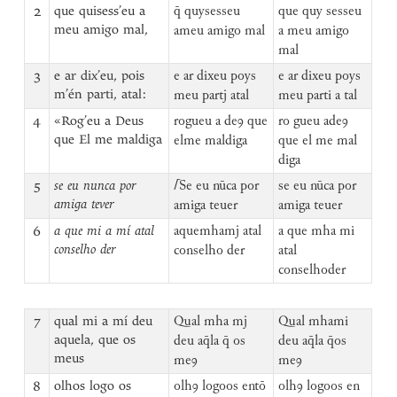
2
que quisess’eu a
q̄ quysesseu
que quy sesseu
meu amigo mal,
ameu amigo mal
a meu amigo
mal
3
e ar dix’eu, pois
e ar dixeu poys
e ar dixeu poys
m’én parti, atal:
meu partj atal
meu parti a tal
4
«Rog’eu a Deus
rogueu a deꝯ que
ro gueu adeꝯ
que El me maldiga
elme maldiga
que el me mal
diga
5
se eu nunca por
⌈
Se eu nūca por
se eu nūca por
amiga tever
amiga teuer
amiga teuer
6
a que mi a mí atal
aquemhamj atal
a que mha mi
conselho der
conselho der
atal
conselhoder
7
qual mi a mí deu
Qual mha mj
Qual mhami
aquela, que os
deu aq̄la q̄ os
deu aq̄la q̄os
meus
meꝯ
meꝯ
8
olhos logo os
olhꝯ logoos entō
olhꝯ logoos en