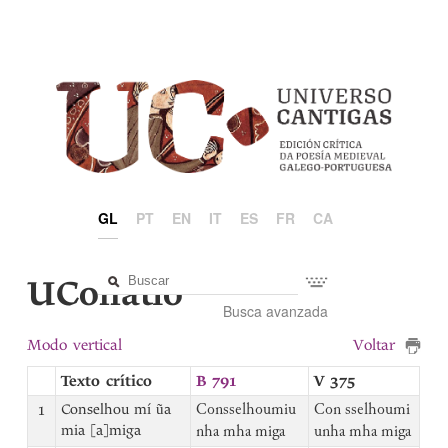
GL
PT
EN
IT
ES
FR
CA
UCollatio
Busca avanzada
Modo vertical
Voltar
Texto crítico
B 791
V 375
1
Conselhou mí ũa
Consselhoumiu
Con sselhoumi
mia [a]miga
nha mha miga
unha mha miga