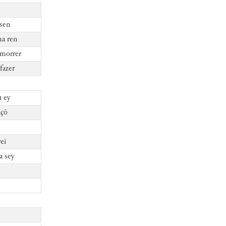
sen
ha ren
morrer
fazer
u ey
açō
ei
a sey