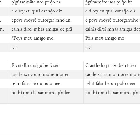
z,
p’gūtar māte uos pᵉ q̄o fiz
gūtarmāte uos pᵉ q̄o fiz
.
e direy eu qual est aq̄o diz
e direy eu qual est aq̄o diz
,
epoys moyrē outorgar mho an
e poys moyrē outorgarmho 
an,
calhis direi mhas amigas de prā
calhis direi mhas amigas dep
⌈
Poys meu amigo mo
Pois meu amigo mo.
< >
< >
E antelhi q̄ralgū bē fazer
C antheli q̄ talgū ben fazer
cao leixar como moire moirer
cao leixar como morre morr
pᵉlhi falar bē ou polo ueer
pᵉlhi falar bē ou polo ueer
nōlhi q̄reu leixar morte p’nder
nō lhi q̄reu leixar morte p’n