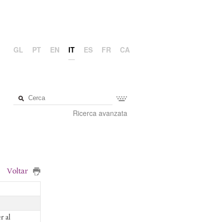
GL
PT
EN
IT
ES
FR
CA
Ricerca avanzata
Voltar
r al