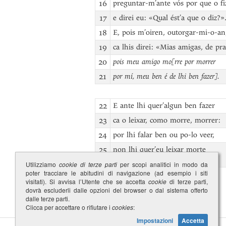
16
preguntar-m’ante vós por que o fi
17
e direi eu: «Qual ést’a que o diz?»
18
E, pois m’oiren, outorgar-mi-o-an
19
ca lhis direi: «Mias amigas, de pr
20
pois meu amigo mo[rre por morrer
21
por mí, meu ben é de lhi ben fazer].
22
E ante lhi quer’algun ben fazer
23
ca o leixar, como morre, morrer:
24
por lhi falar ben ou po-lo veer,
25
non lhi quer’eu leixar morte
prender».
Utilizziamo
cookie di terze parti
per scopi analitici in modo da
poter tracciare le abitudini di navigazione (ad esempio i siti
visitati). Si avvisa l’Utente che se accetta
cookie
di terze parti,
dovrà escluderli dalle opzioni del browser o dal sistema offerto
dalle terze parti.
Clicca per accettare o rifiutare i
cookies
:
Impostazioni
Accetta