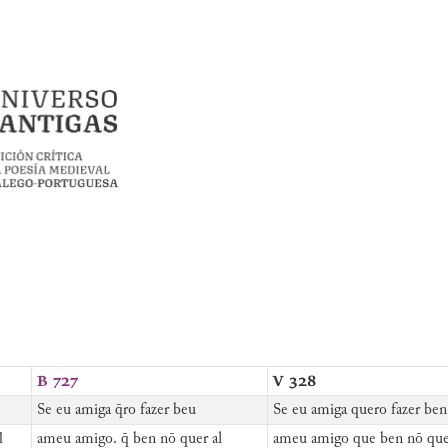
B 727
V 328
Se eu amiga q̄ro fazer beu
Se eu amiga quero fazer ben
l
ameu amigo. q̄ ben nō quer al
ameu amigo que ben nō que