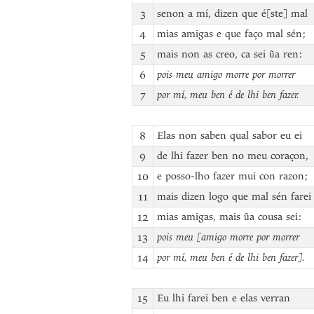
3
senon a mí, dizen que é[ste] mal
4
mias amigas e que faço mal sén;
5
mais non as creo, ca sei ũa ren:
6
pois meu amigo morre por morrer
7
por mí, meu ben é de lhi ben fazer.
8
Elas non saben qual sabor eu ei
9
de lhi fazer ben no meu coraçon,
10
e posso-lho fazer mui con razon;
11
mais dizen logo que mal sén farei
12
mias amigas, mais ũa cousa sei:
13
pois meu [amigo morre por morrer
14
por mí, meu ben é de lhi ben fazer].
15
Eu lhi farei ben e elas verran