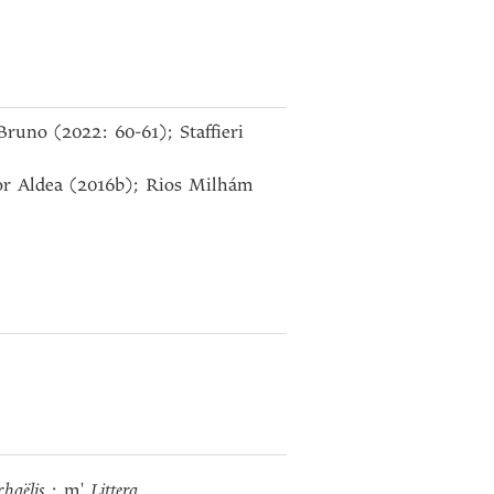
Bruno (2022: 60-61); Staffieri
or Aldea (2016b); Rios Milhám
chaëlis
: m'
Littera