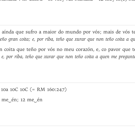
n, aínda que sufro a maior do mundo por vós; mais de vós te
teño gran coita; e, por riba, teño que xurar que non teño coita a q
n coita que teño por vós no meu corazón, e, co pavor que t
; e, por riba, teño que xurar que non teño coita a quen me pregunte
b 10a 10C 10C (= RM 160:247)
6 me
‿
én; 12 me
‿
én