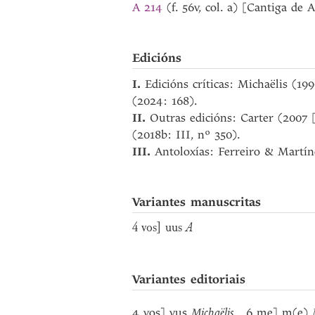
A 214
(f. 56v, col. a) [Cantiga de
Edicións
I.
Edicións críticas: Michaëlis (199
(2024: 168).
II.
Outras edicións: Carter (2007 
(2018b: III, nº 350).
III.
Antoloxías: Ferreiro & Martíne
Variantes manuscritas
4 vos] uus
A
Variantes editoriais
4 vos] vus
Michaëlis
6 me] m(e)