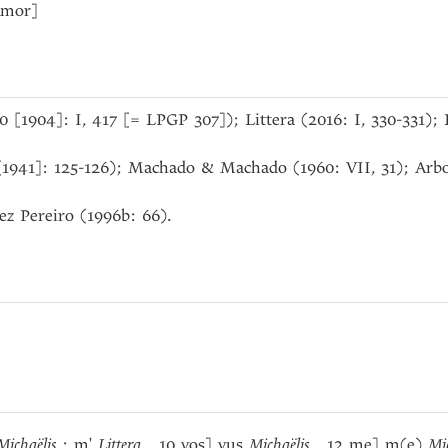
 Amor]
0 [1904]: I, 417 [= LPGP 307]); Littera (2016: I, 330-331); 
[1941]: 125-126); Machado & Machado (1960: VII, 31); Arb
z Pereiro (1996b: 66).
Michaëlis
: m'
Littera
10 vos] vus
Michaëlis
12 me] m(e)
Mi