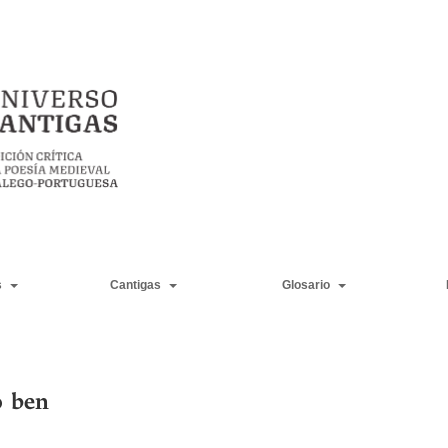
s
Cantigas
Glosario
o ben