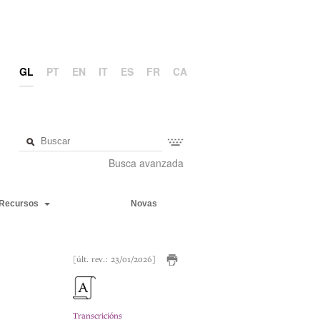
GL
PT
EN
IT
ES
FR
CA
Busca avanzada
Recursos
Novas
[últ. rev.: 23/01/2026]
Transcricións