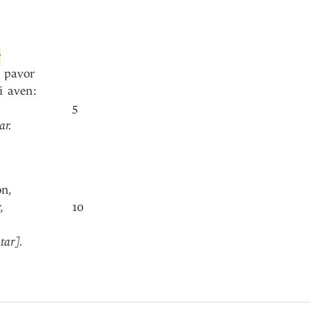
r
pavor
i
aven
:
5
ar
.
on
,
r
,
10
tar]
.