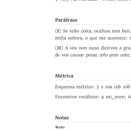
Paráfrase
(
I
) Se teño coita, ocúltoa moi be
miña señora, o que me acontece:
(
II
) A vós non ouso dicirvos a gra
de vos causar pesar,
teño gran coita
Métrica
Esquema métrico: 2 x 10a 10b 10
Encontros vocálicos: 4 mi
‿
aven; 
Notas
Texto