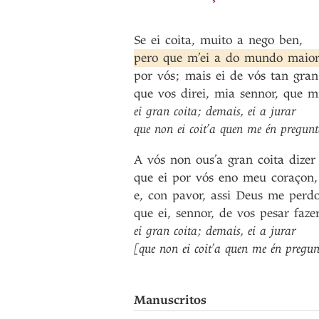
Se
ei
coita
,
muito
a
nego
ben
,
pero
que
m’ei
a
do
mundo
maio
por
vós
;
mais
ei
de
vós
tan
gran
que
vos
direi
,
mia
sennor
,
que
m
ei
gran
coita
;
demais
,
ei
a
jurar
que
non
ei
coit’a
quen
me
én
pregunt
A
vós
non
ous’a
gran
coita
dizer
que
ei
por
vós
eno
meu
coraçon
,
e
,
con
pavor
,
assi
Deus
me
perd
que
ei
,
sennor
,
de
vos
pesar
faze
ei
gran
coita
;
demais
,
ei
a
jurar
[que
non
ei
coit’a
quen
me
én
pregun
Manuscritos