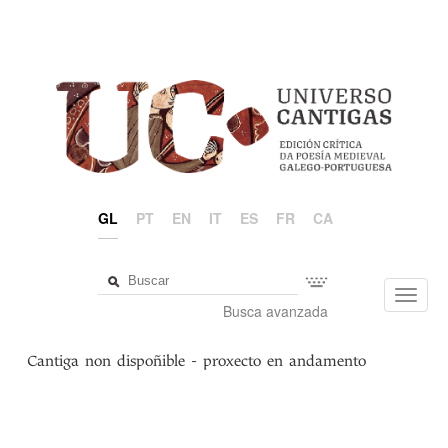
GL
PT
EN
IT
ES
FR
CA
Toggl
Busca avanzada
navig
Cantiga non dispoñible - proxecto en andamento