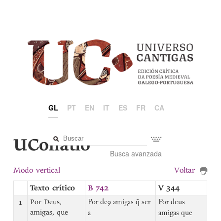
GL
PT
EN
IT
ES
FR
CA
UCollatio
Busca avanzada
Modo vertical
Voltar
Texto crítico
B 742
V 344
1
Por Deus,
Por deꝯ amigas q̄ ser
Por deus
amigas, que
a
amigas que