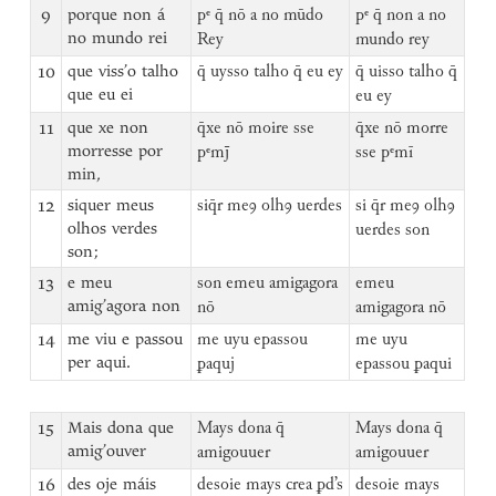
9
porque non á
pᵉ q̄ nō a no mūdo
pᵉ q̄ non a no
no mundo rei
Rey
mundo rey
10
que viss’o talho
q̄ uysso talho q̄ eu ey
q̄ uisso talho q̄
que eu ei
eu ey
11
que xe non
q̄xe nō moire sse
q̄xe nō morre
morresse por
pᵉm
sse pᵉmī
min,
12
siquer meus
siq̄r meꝯ olhꝯ uerdes
si q̄r meꝯ olhꝯ
olhos verdes
uerdes son
son;
13
e meu
son emeu amigagora
emeu
amig’agora non
nō
amigagora nō
14
me viu e passou
me uyu epassou
me uyu
per aqui.
ꝑaquj
epassou ꝑaqui
15
Mais dona que
Mays dona q̄
Mays dona q̄
amig’ouver
amigouuer
amigouuer
16
des oje máis
desoie mays crea ꝑd’s
desoie mays