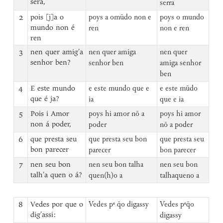
sera,
serra
2
pois [j]a o
poys a omūdo non e
poys o mundo
mundo non é
ren
non e ren
ren
3
nen quer amig’a
nen quer amiga
nen quer
senhor ben?
senhor ben
amiga senhor
ben
4
E este mundo
e este mundo que e
e este mūdo
que é ja?
ia
que e ia
5
Pois i Amor
poys hi amor nō a
poys hi amor
non á poder,
poder
nō a poder
6
que presta seu
que presta seu bon
que presta seu
bon parecer
parecer
bon parecer
7
nen seu bon
nen seu bon talha
nen seu bon
talh’a quen o á?
quen(h)o a
talhaqueno a
8
Vedes por que o
Vedes pᵉ q̄o digassy
Vedes pᵉq̄o
dig’assi:
digassy