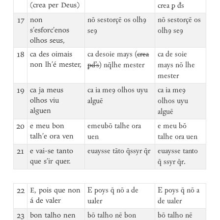
(crea per Deus)
crea ꝑ đs
17
non
nō sestorçē os olhꝯ
nō sestorçē os
s’esforc’enos
seꝯ
olhꝯ seꝯ
olhos seus,
18
ca des oimais
ca desoie mays (
crea
ca de soie
non lh’é mester,
ꝑd’s
) nq̄lhe mester
mays nō lhe
mester
19
ca ja meus
ca ia meꝯ olhos uyu
ca ia meꝯ
olhos viu
alguē
olhos uyu
alguen
alguē
20
e meu bon
emeubō talhe ora
e meu bō
talh’e ora ven
uen
talhe ora uen
21
e vai-se tanto
euaysse tāto q̄ssyr q̄r
euaysse tanto
que s’ir quer.
q̄ ssyr q̄r.
22
E, pois que non
E poys q̄ nō a de
E poys q̄ nō a
á de valer
ualer
de ualer
23
bon talho nen
bō talho nē bon
bō talho nē