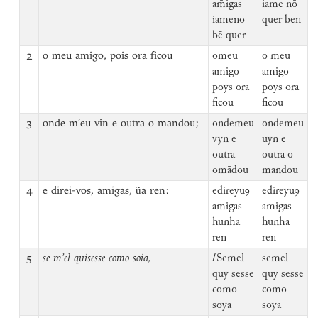
am̄igas
iame nō
iamenō
quer ben
bē quer
2
o meu amigo, pois ora ficou
omeu
o meu
amigo
amigo
poys ora
poys ora
ficou
ficou
3
onde m’eu vin e outra o mandou;
ondemeu
ondemeu
vyn e
uyn e
outra
outra o
omādou
mandou
4
e direi-vos, amigas, ũa ren:
edireyuꝯ
edireyuꝯ
amigas
amigas
hunha
hunha
ren
ren
5
se m’el quisesse como soia,
⌈
Semel
semel
quy sesse
quy sesse
como
como
soya
soya