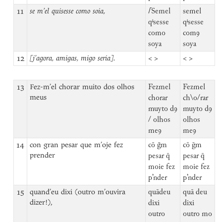
11
se m’el quisesse como soia,
⌈
Semel
semel
qⁱsesse
qⁱsesse
como
comꝯ
soya
soya
12
[j’agora, amigas, migo seria].
< >
< >
13
Fez-m’el chorar muito dos olhos
Fezmel
Fezmel
meus
chorar
ch\o/rar
muyto dꝯ
muyto dꝯ
/ olhos
olhos
meꝯ
meꝯ
14
con gran pesar que m’oje fez
cō g̃m
cō ḡm
prender
pesar q̄
pesar q̄
moie fez
moie fez
p’nder
p’nder
15
quand’eu dixi (outro m’ouvira
quādeu
quā deu
dizer!),
dixi
dixi
outro
outro mo