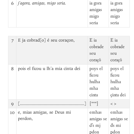
6
j’agora, amigas, migo seria.
ia gora
ia gora
amigas
amigas
migo
migo
seria
seria
7
E ja cobrad[o] é seu coraçon,
E ia
E ia
cobrade
cobrade
seu
seu
coraçō
coraçō
8
pois el ficou u lh’a mia cinta dei
poys el
poys el
ficou
ficou
hulha
hulha
mha
mha
cinta
çinta dei
9
[......................................................]
[***]
< >
10
e, mias amigas, se Deus mi
emhas
emhas
perdon,
amigas se
amigas se
d’s mj
đs mi
ꝑdon
ꝑdon