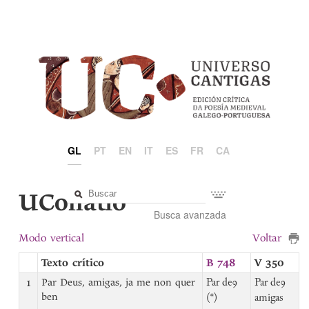
GL
PT
EN
IT
ES
FR
CA
UCollatio
Busca avanzada
Modo vertical
Voltar
Texto crítico
B 748
V 350
1
Par Deus, amigas, ja me non quer
Par deꝯ
Par deꝯ
ben
(*)
amigas