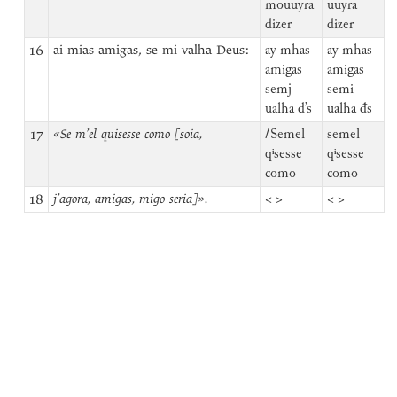
mouuyra
uuyra
dizer
dizer
16
ai mias amigas, se mi valha Deus:
ay mhas
ay mhas
amigas
amigas
semj
semi
ualha d’s
ualha đs
17
«Se m’el quisesse como [soia,
⌈
Semel
semel
qⁱsesse
qⁱsesse
como
como
18
j’agora, amigas, migo seria]».
< >
< >