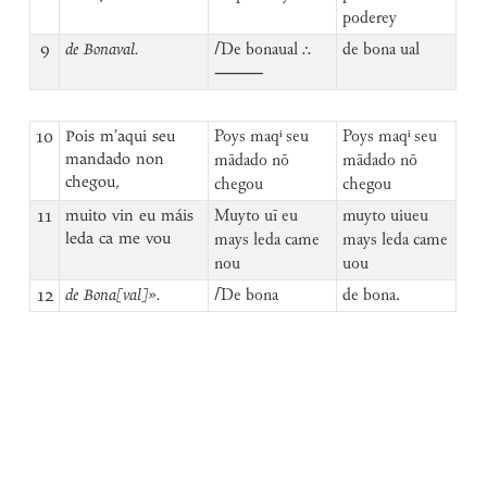
poderey
9
de Bonaval.
⌈
De bonaual ⸫
de bona ual
⸻
10
Pois m’aqui seu
Poys maqⁱ seu
Poys maqⁱ seu
mandado non
mādado nō
mādado nō
chegou,
chegou
chegou
11
muito vin eu máis
Muyto uī eu
muyto uiueu
leda ca me vou
mays leda came
mays leda came
nou
uou
12
de Bona[val]».
⌈
De bona
de bona.