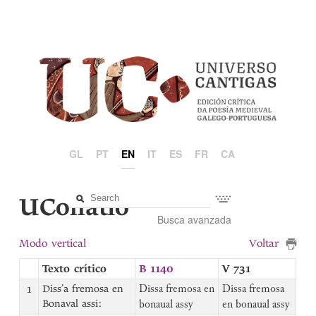
GL
PT
EN
IT
ES
FR
CA
UCollatio
Busca avanzada
Modo vertical
Voltar
Texto crítico
B 1140
V 731
1
Diss’a fremosa en
Dissa fremosa en
Dissa fremosa
Bonaval assi:
bonaual assy
en bonaual assy