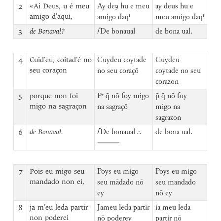
2
«Ai Deus, u é meu
Ay deꝯ hu e meu
ay deus hu e
amigo d’aqui,
amigo daqⁱ
meu amigo daqⁱ
3
de Bonaval?
⌈
De bonaual
de bona ual.
4
Cuid’eu, coitad’é no
Cuydeu coytade
Cuydeu
seu coraçon
no seu coraçō
coytade no seu
corazon
5
porque non foi
Pᵉ q̄ nō foy migo
p̄ q̄ nō foy
migo na sagraçon
na sagraçō
migo na
sagrazon
6
de Bonaval.
⌈
De bonaual ⸫
de bona ual.
⸻
7
Pois eu migo seu
Poys eu migo
Poys eu migo
mandado non ei,
seu mādado nō
seu mandado
ey
nō ey
8
ja m’eu leda partir
Jameu leda partir
ia meu leda
non poderei
nō poderey
partir nō