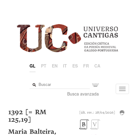
GL
PT
EN
IT
ES
FR
CA
Toggl
Busca avanzada
navig
1392 [= RM
[últ. rev.: 28/04/2026]
125,19]
Maria Balteira,