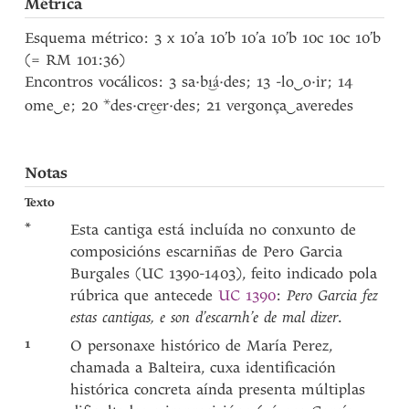
Métrica
Esquema métrico: 3 x 10’a 10’b 10’a 10’b 10c 10c 10’b
(= RM 101:36)
Encontros vocálicos: 3 sa·b
·des; 13 -lo
‿
o·ir; 14
i͜á
ome
‿
e; 20 *des·cr
r·des; 21 vergonça
‿
averedes
e͜e
Notas
Texto
*
Esta cantiga está incluída no conxunto de
composicións escarniñas de Pero Garcia
Burgales (UC 1390-1403), feito indicado pola
rúbrica que antecede
UC 1390
:
Pero Garcia fez
estas cantigas, e son d’escarnh’e de mal dizer
.
1
O personaxe histórico de María Perez,
chamada a Balteira, cuxa identificación
histórica concreta aínda presenta múltiplas