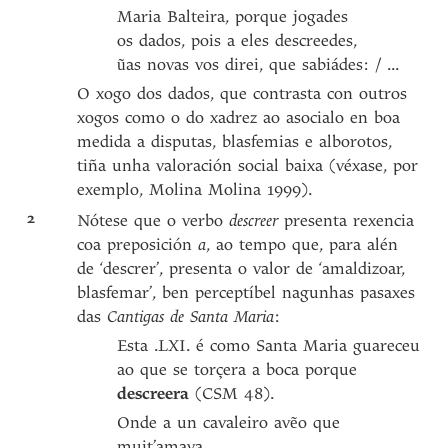
Maria Balteira, porque jogades
os dados, pois a eles descreedes,
ũas novas vos direi, que sabiádes: / ...
O xogo dos dados, que contrasta con outros
xogos como o do xadrez ao asocialo en boa
medida a disputas, blasfemias e alborotos,
tiña unha valoración social baixa (véxase, por
exemplo, Molina Molina 1999).
2
Nótese que o verbo
descreer
presenta rexencia
coa preposición
a
, ao tempo que, para alén
de ‘descrer’, presenta o valor de ‘amaldizoar,
blasfemar’, ben perceptíbel nagunhas pasaxes
das
Cantigas de Santa Maria
:
Esta .LXI. é como Santa Maria guareceu
ao que se torçera a boca porque
descreera
(CSM 48).
Onde a un cavaleiro avẽo que
muit’amava