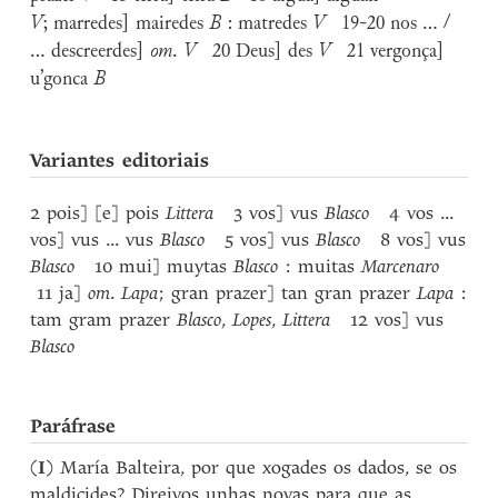
V
; marredes] mairedes
B
: matredes
V
19-20 nos ... /
... descreerdes]
om
.
V
20 Deus] des
V
21 vergonça]
u’gonca
B
Variantes editoriais
2 pois] [e] pois
Littera
3 vos] vus
Blasco
4 vos ...
vos] vus ... vus
Blasco
5 vos] vus
Blasco
8 vos] vus
Blasco
10 mui] muytas
Blasco
: muitas
Marcenaro
11 ja]
om
.
Lapa
; gran prazer] tan gran prazer
Lapa
:
tam gram prazer
Blasco
,
Lopes
,
Littera
12 vos] vus
Blasco
Paráfrase
(
I
) María Balteira, por que xogades os dados, se os
maldicides? Direivos unhas novas para que as