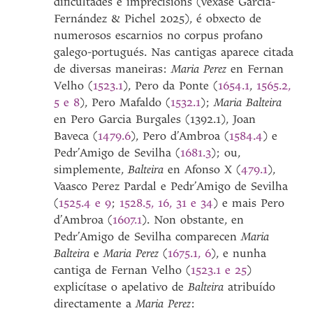
dificultades e imprecisións (véxase García-
Fernández & Pichel 2025), é obxecto de
numerosos escarnios no corpus profano
galego-portugués. Nas cantigas aparece citada
de diversas maneiras:
Maria Perez
en Fernan
Velho (
1523.1
), Pero da Ponte (
1654.1
,
1565.2,
5 e 8
), Pero Mafaldo (
1532.1
);
Maria Balteira
en Pero Garcia Burgales (1392.1), Joan
Baveca (
1479.6
), Pero d’Ambroa (
1584.4
) e
Pedr’Amigo de Sevilha (
1681.3
); ou,
simplemente,
Balteira
en Afonso X (
479.1
),
Vaasco Perez Pardal e Pedr’Amigo de Sevilha
(
1525.4 e 9
;
1528.5, 16, 31 e 34
) e mais Pero
d’Ambroa (
1607.1
). Non obstante, en
Pedr’Amigo de Sevilha comparecen
Maria
Balteira
e
Maria Perez
(
1675.1, 6
), e nunha
cantiga de Fernan Velho (
1523.1 e 25
)
explicítase o apelativo de
Balteira
atribuído
directamente a
Maria Perez
: