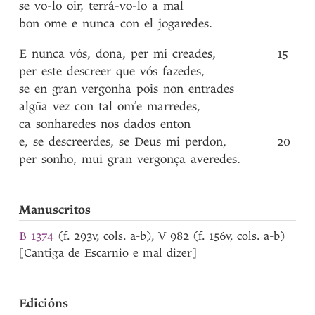
se
vo-lo
oir
,
terrá-vo-lo
a
mal
bon
ome
e
nunca
con
el
jogaredes
.
E
nunca
vós
,
dona
,
per
mí
creades
,
15
per
este
descreer
que
vós
fazedes
,
se
en
gran
vergonha
pois
non
entrades
algũa
vez
con
tal
om’e
marredes
,
ca
sonharedes
nos
dados
enton
e
,
se
descreerdes
,
se
Deus
mi
perdon
,
20
per
sonho
,
mui
gran
vergonça
averedes
.
Manuscritos
B 1374
(f. 293v, cols. a-b), V 982 (f. 156v, cols. a-b)
[Cantiga de Escarnio e mal dizer]
Edicións