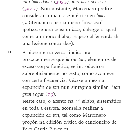
mui boas donas
(
305.3
),
mui boas donzelas
(
392.2
). Non obstante, Marcenaro prefire
considerar unha crase métrica en
boas
(«Riteniamo che sia meno “invasivo”
ipotizzare una crasi di
boas
, daleggersi quid
come un monosillabo, respeto all’emenda di
una lezione concorde»).
11
A hipermetría versal indica moi
probabelmente que
ja
ou
tan
, elementos de
escaso corpo fonético, se introduciron
subrepticiamente no texto, como acontece
con certa frecuencia. Véxase a mesma
expunción de
tan
nun sintagma similar: *
tan
gran vagar
(
7.3
).
Neste caso, o acento na 4ª sílaba, sistemático
en toda a estrofa, aconsella realizar a
expunción de
tan
, tal como Marcenaro
propón na edición crítica do cancioneiro de
Pero Garcia Burgales.