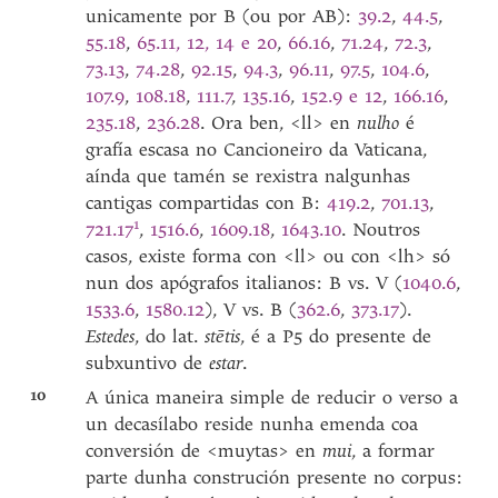
unicamente por B (ou por AB):
39.2
,
44.5
,
55.18
,
65.11, 12, 14 e 20
,
66.16
,
71.24
,
72.3
,
73.13
,
74.28
,
92.15
,
94.3
,
96.11
,
97.5
,
104.6
,
107.9
,
108.18
,
111.7
,
135.16
,
152.9 e 12
,
166.16
,
235.18
,
236.28
. Ora ben, <ll> en
nulho
é
grafía escasa no Cancioneiro da Vaticana,
aínda que tamén se rexistra nalgunhas
cantigas compartidas con B:
419.2
,
701.13
,
1
721.
17
,
1516.6
,
1609.18
,
1643.10
. Noutros
casos, existe forma con <ll> ou con <lh> só
nun dos apógrafos italianos: B vs. V (
1040.6
,
1533.6
,
1580.12
), V vs. B (
362.6
,
373.17
).
Estedes
, do lat.
stētis
, é a P5 do presente de
subxuntivo de
estar
.
10
A única maneira simple de reducir o verso a
un decasílabo reside nunha emenda coa
conversión de <muytas> en
mui
, a formar
parte dunha construción presente no corpus: