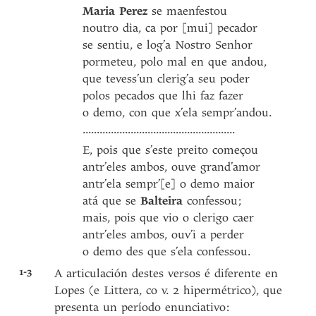
Maria Perez
se maenfestou
noutro dia, ca por [mui] pecador
se sentiu, e log’a Nostro Senhor
pormeteu, polo mal en que andou,
que tevess’un clerig’a seu poder
polos pecados que lhi faz fazer
o demo, con que x’ela sempr’andou.
......................................................
E, pois que s’este preito começou
antr’eles ambos, ouve grand’amor
antr’ela sempr’[e] o demo maior
atá que se
Balteira
confessou;
mais, pois que vio o clerigo caer
antr’eles ambos, ouv’i a perder
o demo des que s’ela confessou.
1-3
A articulación destes versos é diferente en
Lopes (e Littera, co v. 2 hipermétrico), que
presenta un período enunciativo: