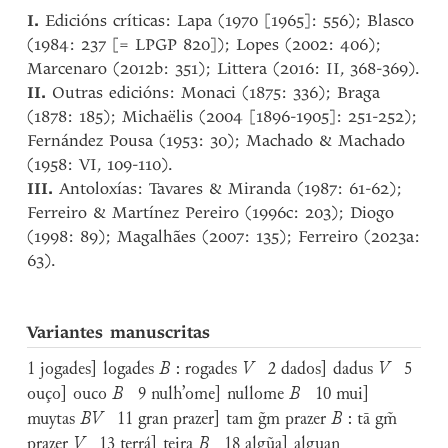
I.
Edicións críticas: Lapa (1970 [1965]: 556); Blasco
(1984: 237 [= LPGP 820]); Lopes (2002: 406);
Marcenaro (2012b: 351); Littera (2016: II, 368-369).
II.
Outras edicións: Monaci (1875: 336); Braga
(1878: 185); Michaëlis (2004 [1896-1905]: 251-252);
Fernández Pousa (1953: 30); Machado & Machado
(1958: VI, 109-110).
III.
Antoloxías: Tavares & Miranda (1987: 61-62);
Ferreiro & Martínez Pereiro (1996c: 203); Diogo
(1998: 89); Magalhães (2007: 135); Ferreiro (2023a:
63).
Variantes manuscritas
1 jogades] logades
B
: rogades
V
2 dados] dadus
V
5
ouço] ouco
B
9 nulh’ome] nullome
B
10 mui]
muytas
BV
11 gran prazer] tam g̃m prazer
B
: tā gm̃
prazer
V
13 terrá] teira
B
18 algũa] alguan