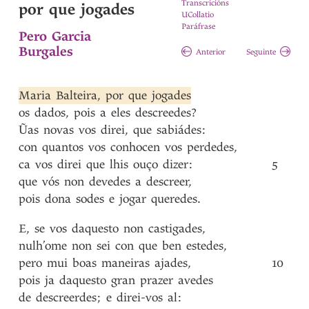
Transcricións
por que jogades
UCollatio
Paráfrase
Pero Garcia
Burgales
Anterior
Seguinte
Maria
Balteira
,
por
que
jogades
os
dados
,
pois
a
eles
descreedes?
Ũas
novas
vos
direi
,
que
sabiádes
:
con
quantos
vos
conhocen
vos
perdedes
,
ca
vos
direi
que
lhis
ouço
dizer
:
5
que
vós
non
devedes
a
descreer
,
pois
dona
sodes
e
jogar
queredes
.
E
,
se
vos
daquesto
non
castigades
,
nulh’ome
non
sei
con
que
ben
estedes
,
pero
mui
boas
maneiras
ajades
,
10
pois
ja
daquesto
gran
prazer
avedes
de
descreerdes
;
e
direi-vos
al
: