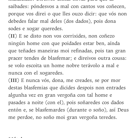
saibades: póndesvos a mal con cantos vos coñecen,
porque vos direi o que lles ouzo dicir: que vós non
debedes falar mal deles (dos dados), pois dona
sodes e xogar queredes.
(
II
) E se disto non vos corrixides, non coñezo
ningún home con que poidades estar ben, aínda
que teñades maneiras moi refinadas, pois tan gran
pracer tendes de blasfemar; e direivos outra cousa:
se volo escoita un home nobre terávolo a mal e
nunca con el xogaredes.
(
III
) E nunca vós, dona, me creades, se por mor
destas blasfemias que dicides despois non entrades
algunha vez en gran vergoña con tal home e
pasades a noite (con el), pois soñaredes cos dados
entón e, se blasfemardes (durante o soño), así Deus
me perdoe, no soño moi gran vergoña teredes.