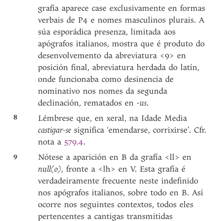
grafía aparece case exclusivamente en formas
verbais de P4 e nomes masculinos plurais. A
súa esporádica presenza, limitada aos
apógrafos italianos, mostra que é produto do
desenvolvemento da abreviatura <9> en
posición final, abreviatura herdada do latín,
onde funcionaba como desinencia de
nominativo nos nomes da segunda
declinación, rematados en
-us
.
8
Lémbrese que, en xeral, na Idade Media
castigar-se
significa ‘emendarse, corrixirse’. Cfr.
nota a
579.4
.
9
Nótese a aparición en B da grafía <ll> en
null(o)
, fronte a <lh> en V. Esta grafía é
verdadeiramente frecuente neste indefinido
nos apógrafos italianos, sobre todo en B. Así
ocorre nos seguintes contextos, todos eles
pertencentes a cantigas transmitidas