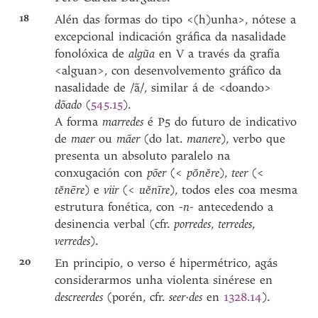
18
Alén das formas do tipo <(h)unha>, nótese a
excepcional indicación gráfica da nasalidade
fonolóxica de
algũa
en V a través da grafía
<alguan>, con desenvolvemento gráfico da
nasalidade de /ã/, similar á de <doando>
dõado
(
545.15
).
A forma
marredes
é P5 do futuro de indicativo
de
maer
ou
mãer
(do lat.
manere
), verbo que
presenta un absoluto paralelo na
conxugación con
põer
(<
pŏnĕre
),
teer
(<
tĕnēre
) e
viir
(<
uĕnīre
), todos eles coa mesma
estrutura fonética, con
-n-
antecedendo a
desinencia verbal (cfr.
porredes
,
terredes
,
verredes
).
20
En principio, o verso é hipermétrico, agás
considerarmos unha violenta sinérese en
descreerdes
(porén, cfr.
seer·des
en
1328.14
).