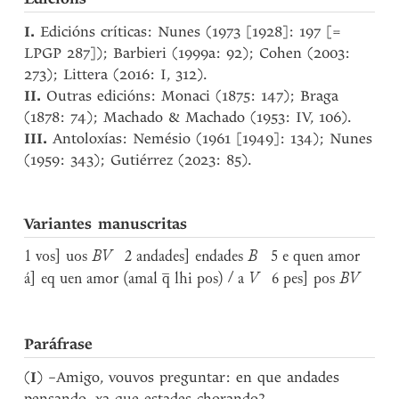
I.
Edicións críticas: Nunes (1973 [1928]: 197 [=
LPGP 287]); Barbieri (1999a: 92); Cohen (2003:
273); Littera (2016: I, 312).
II.
Outras edicións: Monaci (1875: 147); Braga
(1878: 74); Machado & Machado (1953: IV, 106).
III.
Antoloxías: Nemésio (1961 [1949]: 134); Nunes
(1959: 343); Gutiérrez (2023: 85).
Variantes manuscritas
1 vos] uos
BV
2 andades] endades
B
5 e quen amor
á] eq uen amor (amal q̅ lhi pos) / a
V
6 pes] pos
BV
Paráfrase
(
I
) –Amigo, vouvos preguntar: en que andades
pensando, xa que estades chorando?