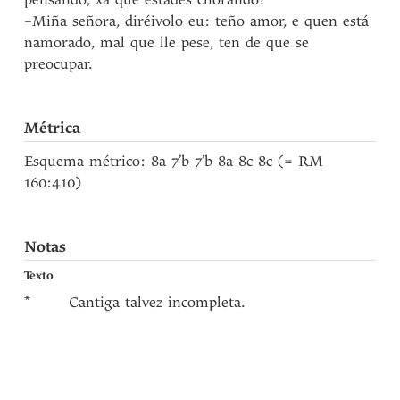
–Miña señora, diréivolo eu: teño amor, e quen está
namorado, mal que lle pese, ten de que se
preocupar.
Métrica
Esquema métrico: 8a 7’b 7’b 8a 8c 8c (= RM
160:410)
Notas
Texto
*
Cantiga talvez incompleta.