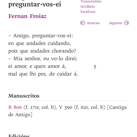
Transcricións
preguntar-vos-ei
UCollatio
Paráfrase
Fernan Froiaz
Anterior
Seguinte
–
Amigo
,
preguntar-vos-ei
:
en
que
andades
cuidando
,
pois
que
andades
chorando?
–
Mia
senhor
,
eu
vo-lo
direi
:
ei
amor
,
e
quen
amor
á
,
5
mal
que
lhi
pes
,
de
cuidar
á
.
Manuscritos
B 806
(f. 171r, col. b), V 390 (f. 62r, col. b) [Cantiga
de Amigo]
Edicións