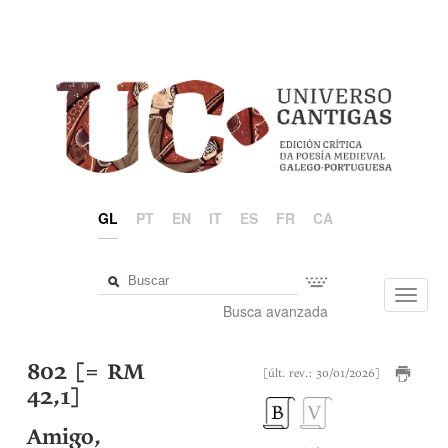
GL
PT
EN
IT
ES
FR
CA
Toggl
Busca avanzada
navig
802 [= RM
[últ. rev.: 30/01/2026]
42,1]
Amigo,