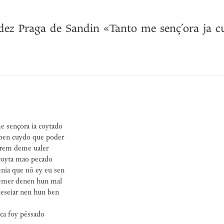
ez Praga de Sandin «Tanto me senç’ora ja cu
e sençora ia coytado
ben cuydo que poder
 rem deme ualer
 coyta mao pecado
enia que nō ey eu sen
emer denen hun mal
deseiar nen hun ben
ca foy pēssado