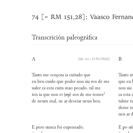
74 [= RM 151,28]: Vaasco Fernand
Transcrición paleográfica
A
B
[últ. rev.: 21/01/2026]
Tanto me sençora ia cuitado que
Tanto m
eu ben cuido que poder non aia ren de me
que eu 
ualer ca esta cuita mao pecado. tal me
non aia
1
ten ia que non ei (
eu̻
) sen de me temer
ca esta
de neum mal. ne ar deseiar neun ben.
talme t
deme t
nen ar 
E pero nunca foi enpensado.
E ꝑo nū