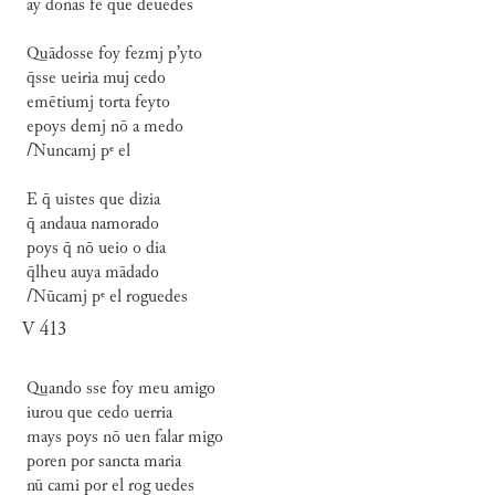
ay donas fe que deuedes
Quādosse foy fezmj p’yto
q̄sse ueiria muj cedo
emētiumj torta feyto
epoys demj nō a medo
⌈
Nuncamj pᵉ el
E q̄ uistes que dizia
q̄ andaua namorado
poys q̄ nō ueio o dia
q̄lheu auya mādado
⌈
Nūcamj pᵉ el roguedes
V 413
Quando sse foy meu amigo
iurou que cedo uerria
mays poys nō uen falar migo
poren por sancta maria
nū cami por el rog uedes