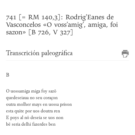
741 [= RM 140,3]: Rodrig'Eanes de
Vasconcelos «O voss’amig’, amiga, foi
sazon» [B 726, V 327]
Transcrición paleográfica
B
O uossamiga miga foy sazō
quedeseiaua no seu coraçon
outra molher mays en uossa prison
esta quite por uos doutra ren
E poys al nō deseia se uos non
bē seria delhi fazerdes ben