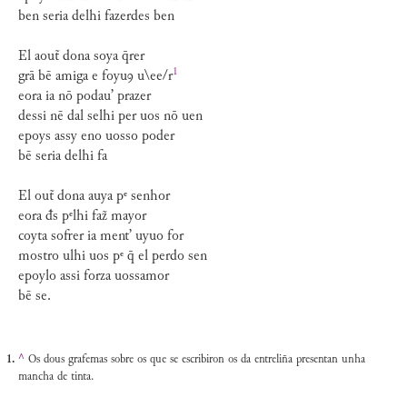
ben seria delhi fazerdes ben
El aout̃ dona soya q̄rer
1
grā bē amiga e foyuꝯ u\ee/
r
eora ia nō podauʼ prazer
dessi nē dal selhi per uos nō uen
epoys assy eno uosso poder
bē seria delhi fa
El out̃ dona auya pᵉ senhor
eora đs pᵉlhi faz̃ mayor
coyta sofrer ia mentʼ uyuo for
mostro ulhi uos pᵉ q̄ el perdo sen
epoylo assi forza uossamor
bē se.
^
Os dous grafemas sobre os que se escribiron os da entreliña presentan unha
mancha de tinta.