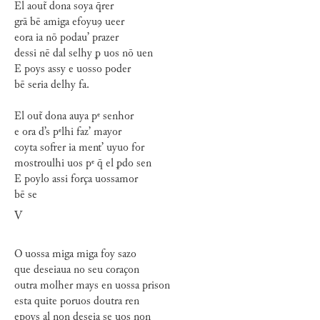
El aout̃ dona soya q̄rer
grā bē amiga efoyuꝯ ueer
eora ia nō podau’ prazer
dessi nē dal selhy ꝑ uos nō uen
E poys assy e uosso poder
bē seria delhy fa.
El out̃ dona auya pᵉ senhor
e ora d’s pᵉlhi faz’ mayor
coyta sofrer ia ment’ uyuo for
mostroulhi uos pᵉ q̄ el ꝑdo sen
E poylo assi força uossamor
bē se
V
O uossa miga miga foy sazo
que deseiaua no seu coraçon
outra molher mays en uossa prison
esta quite poruos doutra ren
epoys al non deseia se uos non