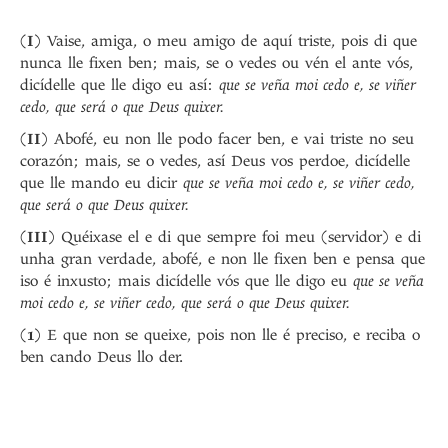
(
I
) Vaise, amiga, o meu amigo de aquí triste, pois di que
nunca lle fixen ben; mais, se o vedes ou vén el ante vós,
dicídelle que lle digo eu así:
que se veña moi cedo e, se viñer
cedo, que será o que Deus quixer.
(
II
) Abofé, eu non lle podo facer ben, e vai triste no seu
corazón; mais, se o vedes, así Deus vos perdoe, dicídelle
que lle mando eu dicir
que se veña moi cedo e, se viñer cedo,
que será o que Deus quixer.
(
III
) Quéixase el e di que sempre foi meu (servidor) e di
unha gran verdade, abofé, e non lle fixen ben e pensa que
iso é inxusto; mais dicídelle vós que lle digo eu
que se veña
moi cedo e, se viñer cedo, que será o que Deus quixer.
(
1
) E que non se queixe, pois non lle é preciso, e reciba o
ben cando Deus llo der.