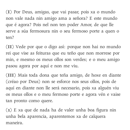
(
I
) Por Deus, amigas, que vai pasar, pois xa o mundo
non vale nada nin amigo ama a señora? E este mundo
que é agora? Pois nel non ten poder Amor, de que lle
serve a súa fermosura nin o seu fermoso porte a quen o
ten?
(
II
) Vede por que o digo así: porque non hai no mundo
rei que vise as feituras que eu teño que non morrese por
min, e mesmo os meus ollos son verdes; e o meu amigo
pasou agora por aquí e non me viu.
(
III
) Mais toda dona que teña amigo, de hoxe en diante
(créao por Deus) non se esforce nos seus ollos, pois de
aquí en diante non lle será necesario, pois xa alguén viu
os meus ollos e o meu fermoso porte e agora vén e vaise
tan pronto como quere.
(
1
) E xa que de nada ha de valer unha boa figura nin
unha bela aparencia, aparentemos xa de calquera
maneira.