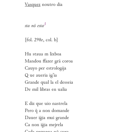
Vasquez
noutro dia
3
sta nō
esta
[fol. 298r, col. b]
Hu staua m lixboa
Mandou ffazer grā coroa
Cauyo per estrologija
Q ue aueria ig’ia
Grande qual la el desseia
De mil libras en ualia
E diz que uio nastrela
Pero q̄ a non domande
Dauer iḡia mui grande
Ca non iḡia mejrela