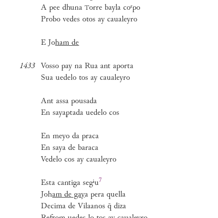
A pee dhuna
orre bayla coʳpo
T
Probo vedes otos ay caualeyro
E Jo
ham de
1433
Vosso pay na Rua ant aporta
Sua uedelo tos ay caualeyro
Ant assa pousada
En sayaꝑtada uedelo cos
En meyo da praca
En saya de baraca
Vedelo cos ay caualeyro
7
Esta cantiga
segⁱu
Joh
am de gay
a pera quella
Decima de Vilaanos q̄ diza