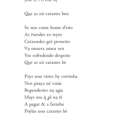
[fol. 299v, col. b]
Que as nō catastes ben
Se uos come home d’eito
As
aredes eo teyto
P
Catassedes grā proueito
Vꝯ ouuera ameu sen
Vos sofredendo despeito
Que as nō catastes bē
Poys non vistes hy cortinha
Nen paaço nē cozīa
Rependestes uꝯ agīa
Mays ora q̄ ꝓl uꝯ tē
A pagar & a farinha
Poylas non catastes bē