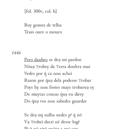
[fol. 300v, col. b]
Roy gomez de telha
Traio oure o mouro
1446
Pero danbro
se deꝯ mi pardon
Nōuꝯ
robey da
erra doultra mar
T
T
Vedes por q̄ ca non achei
Razon por q̄uꝯ dela podesse
robar
T
Poys hy non fostes mays trobaruꝯ ey
De muytas cousas q̄uꝯ eu direy
Do q̄uꝯ vos non sabedes guardar
Se deꝯ mj ualha uedes pᵉ q̄ nō
Vꝯ
robei dacri nē desse logr̄
T