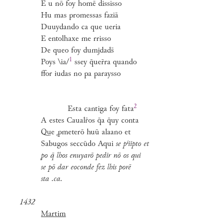
E u nō foy homē dississo
Hu mas promessas faziā
Duuydando ca que ueria
E entolhaxe me rrisso
De queo foy dumjdads̄
1
Poys
\ia/
ssey q̄uer̄ra quando
ffor iudas no pa paraysso
2
Esta cantiga foy
fata
A estes Caualr̄os q̄a q̄uy conta
Que ꝓmeterō huū alaano et
Sabugos seccūdo Aqui
se pⁱiipto et
ꝑo q̄ lhos enuyarō pedir nō os qui
se pō dar eoconde fez lhis porē
sta .ca.
1432
Martim