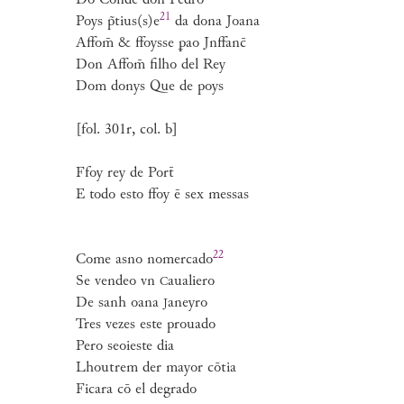
Do Conde don Pedro
21
Poys p̃tius(s)
e
da dona Joana
Affom̄ & ffoysse ꝑao Jnffanc̄
Don Affom̄ filho del Rey
Dom donys Que de poys
[fol. 301r, col. b]
Ffoy rey de Port̄
E todo esto ffoy ē sex messas
22
Come asno
nomercado
Se vendeo vn
aualiero
C
De sanh oana
aneyro
J
Tres vezes este prouado
Pero seoieste dia
Lhoutrem der mayor cōtia
Ficara cō el degrado