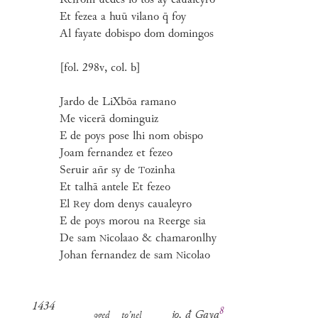
Refrom uedes lo tos ay caualeyro
Et fezea a huū vilano q̄ foy
Al fayate dobispo dom domingos
[fol. 298v, col. b]
Jardo de LiXbōa ramano
Me vicerā dominguiz
E de poys pose lhi nom obispo
Joam fernandez et fezeo
Seruir an̄r sy de
ozinha
T
Et talhā antele Et fezeo
El
ey dom denys caualeyro
R
E de poys morou na
eerge sia
R
De sam
icolaao & chamaronlhy
N
Johan fernandez de sam
icolao
N
1434
8
jo. đ
Gaya
ꝯged to’nel