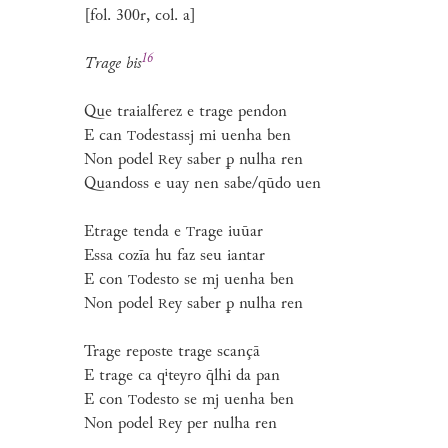
[fol. 300r, col. a]
16
Trage
bis
Que traialferez e trage pendon
E can
odestassj mi uenha ben
T
Non podel
ey saber ꝑ nulha ren
R
Quandoss e uay nen sabe/qūdo uen
Etrage tenda e
rage iuūar
T
Essa cozīa hu faz seu iantar
E con
odesto se mj uenha ben
T
Non podel
ey saber ꝑ nulha ren
R
Trage reposte trage scançā
E trage ca qⁱteyro q̄lhi da pan
E con
odesto se mj uenha ben
T
Non podel
ey per nulha ren
R