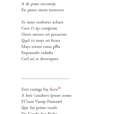
A de poiar encontija
En panes ouem tornesses
Se mays senhores achara
Caos t’s q̄o comp̃rom
Ossex messes nō passarom
Quel cō mays nō ficara
Mays estaxe emsa ꝑffia
Enpoiando cadadia
Cael nō se dessenpara
_____________________
20
Esta cantiga foy
facta
A huū
aualiero q̄ouue nome
C
Ff’nam Viasq̄z Pimentel
Que foy primo vasalo