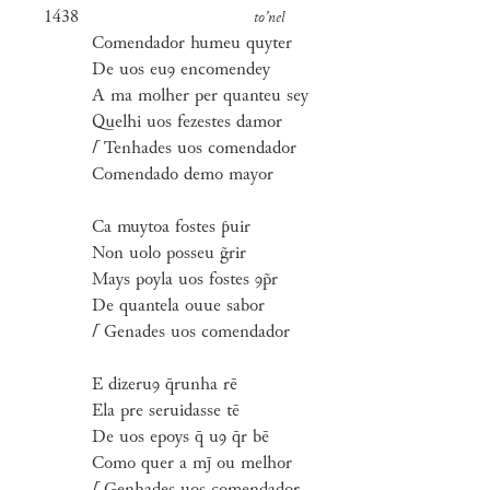
1438
to’nel
Comendador humeu quyter
De uos euꝯ encomendey
A ma molher per quanteu sey
Quelhi uos fezestes damor
⌈
Tenhades uos comendador
Comendado demo mayor
Ca muytoa fostes ƥuir
Non uolo posseu g̃rir
Mays poyla uos fostes ꝯp̃r
De quantela ouue sabor
⌈
Genades uos comendador
E dizeruꝯ q̄runha rē
Ela pre seruidasse tē
De uos epoys q̄ uꝯ q̄r bē
Como quer a mj̄ ou melhor