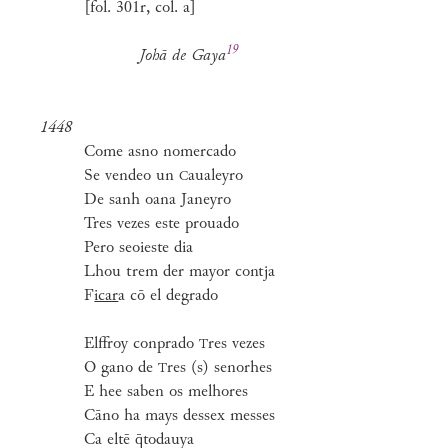
[fol. 301r, col. a]
19
Johā de
Gaya
1448
Come asno nomercado
Se vendeo un
aualeyro
C
De sanh oana Janeyro
Tres vezes este prouado
Pero seoieste dia
Lhou trem der mayor contja
F
icar
a cō el degrado
Elffroy conprado
res vezes
T
O gano de
res (s) senorhes
T
E hee saben os melhores
Cāno ha mays dessex messes
Ca eltē q̄todauya