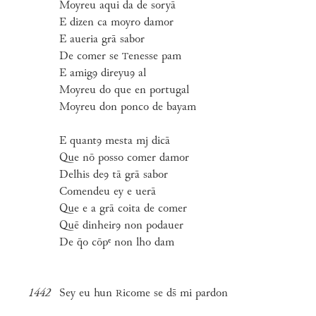
Moyreu aqui da de soryā
E dizen ca moyro damor
E aueria grā sabor
De comer se
enesse pam
T
E amigꝯ direyuꝯ al
Moyreu do que en portugal
Moyreu don ponco de bayam
E quantꝯ mesta mj dicā
Que nō posso comer damor
Delhis deꝯ tā grā sabor
Comendeu ey e uerā
Que e a grā coita de comer
Quē dinheirꝯ non podauer
De q̄o cōpᵉ non lho dam
1442
Sey eu hun
icome se ds̄ mi pardon
R