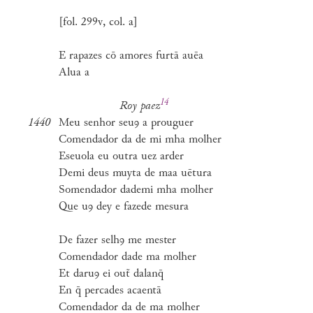
[fol. 299v, col. a]
E rapazes cō amores furtā auēa
Alua a
14
Roy
paez
1440
Meu senhor seuꝯ a prouguer
Comendador da de mi mha molher
Eseuola eu outra uez arder
Demi deus muyta de maa uētura
Somendador dademi mha molher
Que uꝯ dey e fazede mesura
De fazer selhꝯ me mester
Comendador dade ma molher
Et daruꝯ ei out̃ dalanq̄
En q̄ percades acaentā
Comendador da de ma molher