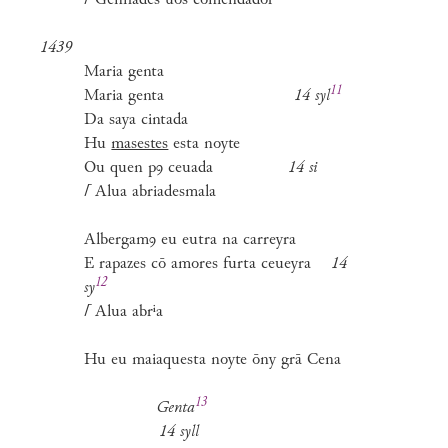
⌈
Genhades uos comendador
1439
Maria genta
11
Maria genta
14
syl
Da saya cintada
Hu
masestes
esta noyte
Ou quen pꝯ ceuada
14 si
⌈
Alua abriadesmala
Albergamꝯ eu eutra na carreyra
E rapazes cō amores furta ceueyra
14
12
sy
⌈
Alua abrⁱa
Hu eu maiaquesta noyte ōny grā Cena
13
Genta
14 syll