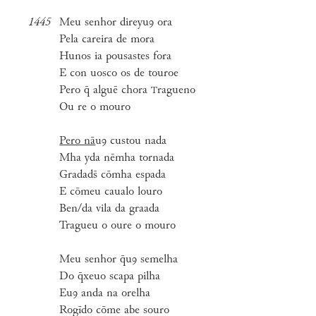
1445
Meu senhor direyuꝯ ora
Pela careira de mora
Hunos ia pousastes fora
E con uosco os de touroe
Pero q̄ alguē chora
ragueno
T
Ou re o mouro
Pero nā
uꝯ custou nada
Mha yda nēmha tornada
Gradads̄ cōmha espada
E cōmeu caualo louro
Ben/da vila da graada
Tragueu o oure o mouro
Meu senhor q̄uꝯ semelha
Do q̄xeuo scapa pilha
Euꝯ anda na orelha
Rogīdo cōme abe souro