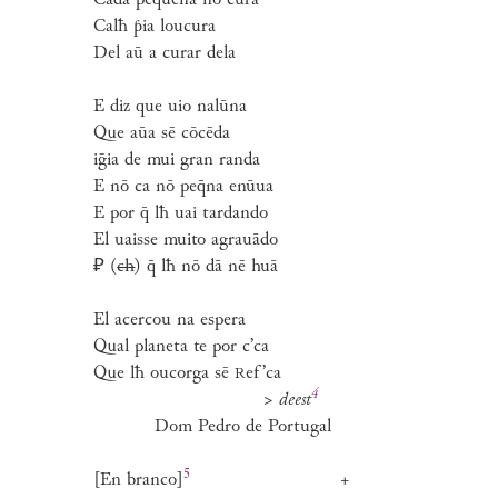
Cada pequena nō cura
Calħ ƥia loucura
Del aū a curar dela
E diz que uio nalūna
Que aūa sē cōcēda
iḡia de mui gran randa
E nō ca nō peq̄na enūua
E por q̄ lħ uai tardando
El uaisse muito agrauādo
₽ (
ch
) q̄ lħ nō dā nē huā
El acercou na espera
Qual planeta te por c’ca
Que lħ oucorga sē
ef’ca
R
4
>
deest
Dom Pedro de Portugal
5
[En branco
]
+