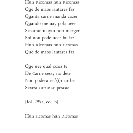
Hun
icomas hun
icomas
R
R
Que de maos iantares faz
Quanta carne manda cozer
Quando me uay pola ueer
Sessante muyto non merger
Sol non pode ueer hu iaz
Hun
icomas hun ricomas
R
Que de maos iantares faz
Quē uee qual cozīa tē
De
arne sessy nō detē
C
Non podera est’(
i
)mar bē
Sexest carne se pescaz
[fol. 299r, col. b]
Hun ricomas hun
icomas
R