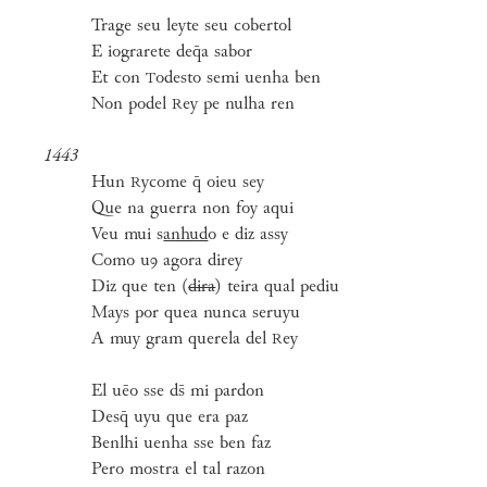
Trage seu leyte seu cobertol
E iograrete deq̄a sabor
Et con
odesto semi uenha ben
T
Non podel
ey pe nulha ren
R
1443
Hun
ycome q̄ oieu sey
R
Que na guerra non foy aqui
Veu mui s
anhud
o e diz assy
Como uꝯ agora direy
Diz que ten (
dira
) teira qual pediu
Mays por quea nunca seruyu
A muy gram querela del
ey
R
El uēo sse ds̄ mi pardon
Desq̄ uyu que era paz
Benlhi uenha sse ben faz
Pero mostra el tal razon