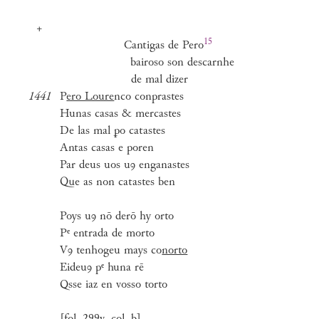
+
15
Cantigas de
Pero
bairoso son descarnhe
de mal dizer
1441
P
ero Loure
nco conprastes
Hunas casas & mercastes
De las mal ꝑo catastes
Antas casas e poren
Par deus uos uꝯ enganastes
Que as non catastes ben
Poys uꝯ nō derō hy orto
Pᵉ entrada de morto
Vꝯ tenhogeu mays co
norto
Eideuꝯ pᵉ huna rē
Qsse iaz en vosso torto