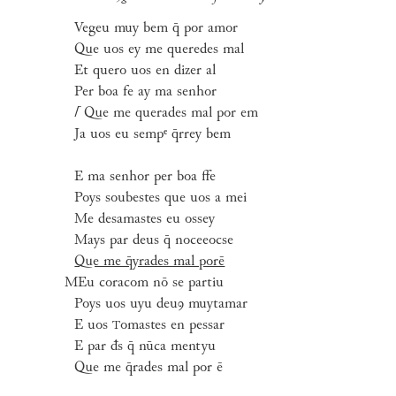
Vegeu muy bem q̄ por amor
Que uos ey me queredes mal
Et quero uos en dizer al
Per boa fe ay ma senhor
⌈
Que me querades mal por em
Ja uos eu sempᵉ q̄rrey bem
E ma senhor per boa ffe
Poys soubestes que uos a mei
Me desamastes eu ossey
Mays par deus q̄ noceeocse
Que me q̄yrades mal porē
MEu coracom nō se partiu
Poys uos uyu deuꝯ muytamar
E uos
omastes en pessar
T
E par đs q̄ nūca mentyu
Que me q̄rades mal por ē