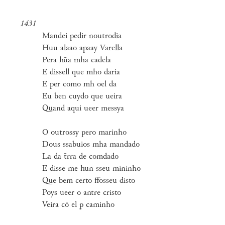
1431
Mandei pedir noutrodia
Huu alaao apaay Varella
Pera hūa mha cadela
E dissell que mho daria
E per como mh oel da
Eu ben cuydo que ueira
Quand aqui ueer messya
O outrossy pero marinho
Dous ssabuios mha mandado
La da t̄rra de comdado
E disse me hun sseu mininho
Que bem certo ffosseu disto
Poys ueer o antre cristo
Veira cō el ꝑ caminho