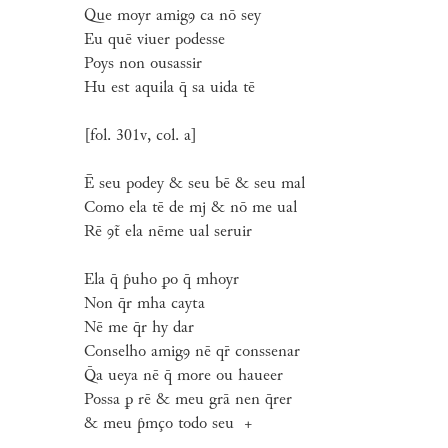
Que moyr amigꝯ ca nō sey
Eu quē viuer podesse
Poys non ousassir
Hu est aquila q̄ sa uida tē
[fol. 301v, col. a]
Ē seu podey & seu bē & seu mal
Como ela tē de mj & nō me ual
Rē ꝯt̃ ela nēme ual seruir
Ela q̄ ƥuho ꝑo q̄ mhoyr
Non q̄r mha cayta
Nē me q̄r hy dar
Conselho amigꝯ nē qr̄ conssenar
Q̄a ueya nē q̄ more ou haueer
Possa ꝑ rē & meu grā nen q̄rer
& meu ƥmço todo seu +