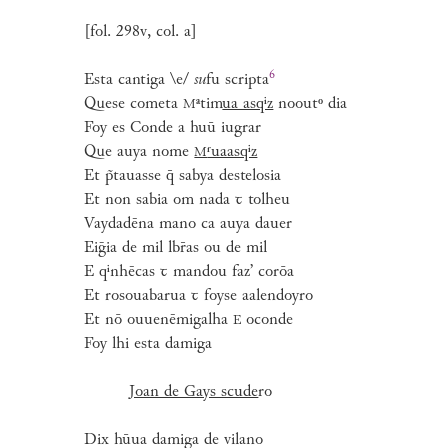
[fol. 298v, col. a]
6
Esta cantiga \e/
su
fu
scripta
Quese cometa
ᵃtim
ua asqⁱz
nooutᵒ dia
M
Foy es Conde a huū iugrar
Que auya nome
ʳuaasqⁱz
M
Et p̃tauasse q̄ sabya destelosia
Et non sabia om nada ꞇ tolheu
Vaydadēna mano ca auya dauer
Eiḡia de mil lbr̄as ou de mil
E qⁱnhēcas ꞇ mandou faz’ corōa
Et rosouabarua ꞇ foyse aalendoyro
Et nō ouuenēmigalha
oconde
E
Foy lhi esta damiga
Joan de Gays scude
ro
Dix hūua damiga de vilano