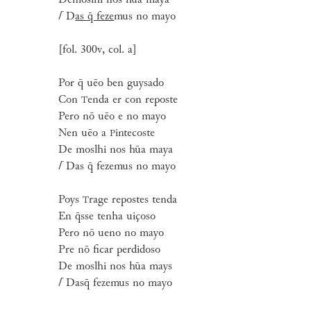
Demoslhi nos huā maya
⌈
D
as q̄ feze
mus no mayo
[fol. 300v, col. a]
Por q̄ uēo ben guysado
Con
enda er con reposte
T
Pero nō uēo e no mayo
Nen uēo a
intecoste
P
De moslhi nos hūa maya
⌈
Das q̄ fezemus no mayo
Poys
rage repostes tenda
T
En q̄sse tenha uiçoso
Pero nō ueno no mayo
Pre nō ficar perdidoso
De moslhi nos hūa mays
⌈
Dasq̄ fezemus no mayo