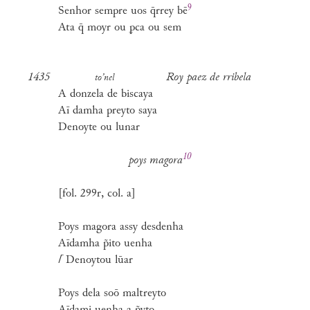
9
Senhor sempre uos q̄rrey
bē
Ata q̄ moyr ou ꝑca ou sem
1435
Roy paez de rribela
to’nel
A donzela de biscaya
Aī damha preyto saya
Denoyte ou lunar
10
poys
magora
[fol. 299r, col. a]
Poys magora assy desdenha
Aīdamha p̃ito uenha
⌈
Denoytou lūar
Poys dela soō maltreyto