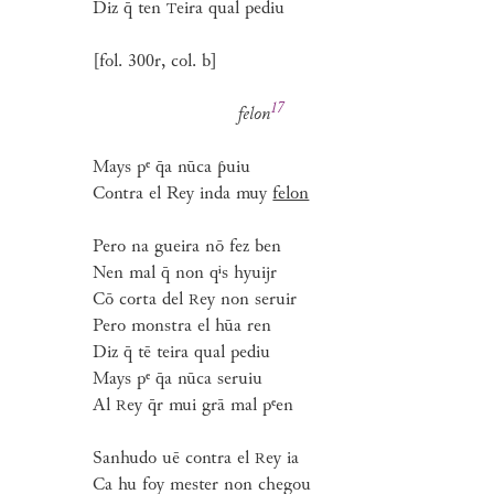
Diz q̄ ten
eira qual pediu
T
[fol. 300r, col. b]
17
felon
Mays pᵉ q̄a nūca ƥuiu
Contra el Rey inda muy
felon
Pero na gueira nō fez ben
Nen mal q̄ non qⁱs hyuijr
Cō corta del
ey non seruir
R
Pero monstra el hūa ren
Diz q̄ tē teira qual pediu
Mays pᵉ q̄a nūca seruiu
Al
ey q̄r mui grā mal pᵉen
R
Sanhudo uē contra el
ey ia
R
Ca hu foy mester non chegou