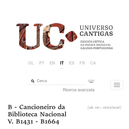
GL
PT
EN
IT
ES
FR
CA
Toggl
Ricerca avanzata
navig
B - Cancioneiro da
[ult. rev.: 16/02/2026]
Biblioteca Nacional
V. B1431 - B1664