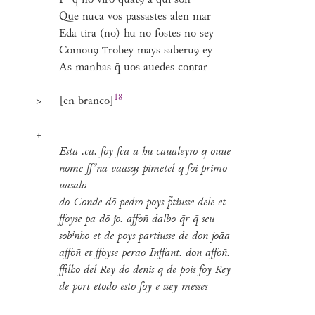
Pᵉ q̄ nō virō quātꝯ a qui son
Que nūca vos passastes alen mar
Eda tir̄a (
no
) hu nō fostes nō sey
Comouꝯ
robey mays saberuꝯ ey
T
As manhas q̄ uos auedes contar
18
>
[en branco
]
+
Esta .ca. foy fc̄a a hū caualeyro q̄ ouue
nome ff’nā vaas pimētel q̄ foi primo
uasalo
do Conde dō pedro poys p̃tiusse dele et
ffoyse ꝑa dō jo. affon̄ dalbo q̄r q̄ seu
sobⁱnho et de poys partiusse de don joāa
affon̄ et ffoyse perao Inffant. don affon̄.
ffilho del
ey dō denis q̄ de pois foy
ey
R
R
de por̄t etodo esto foy ē ssey messes