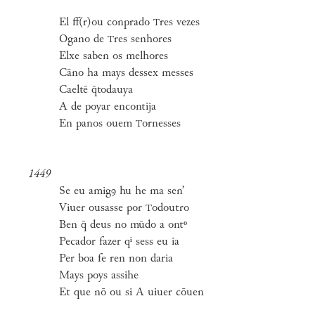
El ff(r)ou conprado
res vezes
T
Ogano de
res senhores
T
Elxe saben os melhores
Cāno ha mays dessex messes
Caeltē q̄todauya
A de poyar encontija
En panos ouem
ornesses
T
1449
Se eu amigꝯ hu he ma sen’
Viuer ousasse por
odoutro
T
Ben q̄ deus no mūdo a ontᵒ
Pecador fazer qⁱ sess eu ia
Per boa fe ren non daria
Mays poys assihe
Et que nō ou si A uiuer cōuen