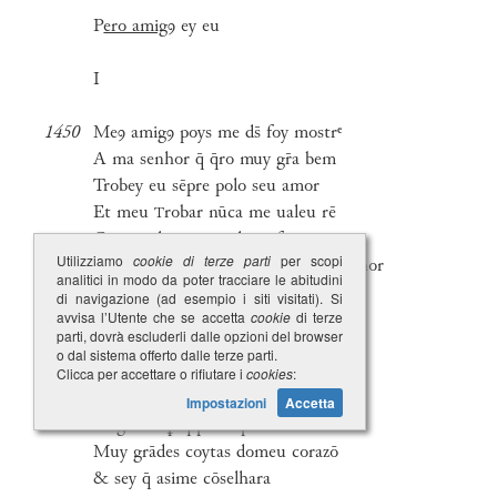
P
ero amig
ꝯ ey eu
I
1450
Meꝯ amigꝯ poys me ds̄ foy mostrᵉ
A ma senhor q̄ q̄ro muy gr̄a bem
Trobey eu sēpre polo seu amor
Et meu
robar nūca me ualeu rē
T
Contra ela mays vedes q̄ farey
Utilizziamo
cookie di terze parti
per scopi
Poys me nō ual
robar por mha senhor
T
analitici in modo da poter tracciare le abitudini
Oy mays q̄reu ia leixar otrobar
di navigazione (ad esempio i siti visitati). Si
avvisa l’Utente che se accetta
cookie
di terze
parti, dovrà escluderli dalle opzioni del browser
Et bꝯcar outᵉ razō se pod’r
o dal sistema offerto dalle terze parti.
Clicca per accettare o rifiutare i
Por q̄ possa esta dona ƥuir
cookies
:
Et uey erēseme fara seqr̄
Impostazioni
Accetta
Al grā bē ꝑ q̄ possa partir
Muy grādes coytas domeu corazō
& sey q̄ asime cōselhara