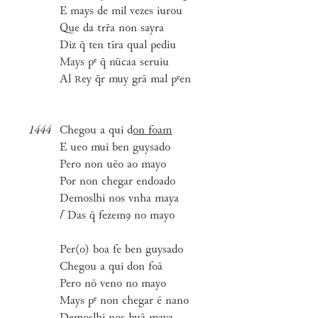
E mays de mil vezes iurou
Que da trr̄a non sayra
Diz q̄ ten tīra qual pediu
Mays pᵉ q̄ nūcaa seruiu
Al
ey q̄r muy grā mal pᵉen
R
1444
Chegou a qui d
on foam
E ueo mui ben guysado
Pero non uēo ao mayo
Por non chegar endoado
Demoslhi nos vnha maya
⌈
Das q̄ fezemꝯ no mayo
Per(o) boa fe ben guysado
Chegou a qui don foā
Pero nō veno no mayo
Mays pᵉ non chegar ē nano