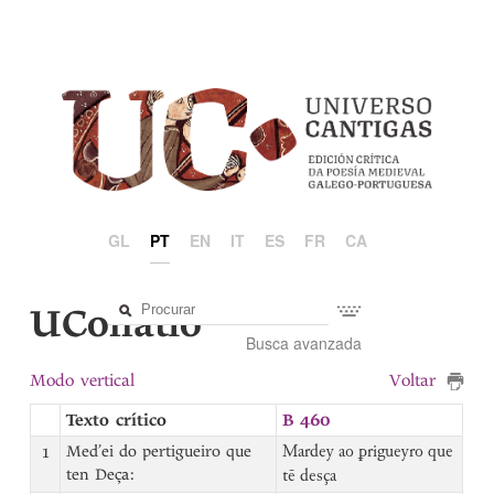
GL
PT
EN
IT
ES
FR
CA
UCollatio
Busca avanzada
Modo vertical
Voltar
Texto crítico
B 460
1
Med’ei do pertigueiro que
Mardey ao ꝑrigueyro que
ten Deça:
tē desça