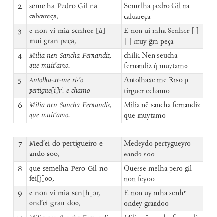
2
semelha Pedro Gil na
Semelha pedro Gil na
calvareça,
caluareça
3
e non vi mia senhor [á]
E non ui mha Senhor [ ]
mui gran peça,
[ ] muy g̃m peça
4
Milia nen Sancha Fernandiz,
chilia Nen seucha
que muit’amo.
fernandiz q̄ muytamo
5
Antolha-xe-me ris’o
Antolhaxe me Riso ꝑ
pertigue[i]r’, e chamo
tirguer echamo
6
Milia nen Sancha Fernandiz,
Milia nē sancha fernandiz
que muit’amo.
que muytamo
7
Med’ei do pertigueiro e
Medeydo pertygueyro
ando soo,
eando soo
8
que semelha Pero Gil no
Quesse melha pero gil
fei[j]oo,
non feyoo
9
e non vi mia sen[h]or,
E non uy mha senhʳ
ond’ei gran doo,
ondey grandoo