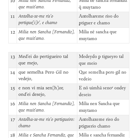
10
Milia nen Sancha Fernandiz,
Milia nē sancha fernandiz
que muit’amo.
q̄ muytamo
11
Antolha-xe-me ris’o
Antolhareme riso do
pertigue[i]r’, e chamo
ꝑtiguer e chamo
12
Milia nen Sancha [Fernandiz],
Milia nē sancha que
que muit’amo.
muytamo
13
Med’ei do pertigueiro tal
Medeydo ꝑ tigueyro tal
que mejo,
que meio
14
que semelha Pero Gil no
Que semelha pero gil no
vedejo,
vedeio
15
e non vi mia sen[h]or,
E nō uimhā senoʳ ondey
ond’ei desejo,
deseio
16
Milia nen Sancha [Fernandiz],
Milia nen Sancha que
que muit’amo.
muytamo
17
Antolha-xe-me ris’o pertigueiro:
Antolhaxeme riso do
chamo
ꝑtiguerio chamo
18
Milia e Sancha Fernandiz, que
Milia e sancha fernandiz