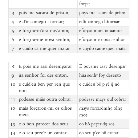
forçar
3
pois me sacara de prison,
poys me sacara de prison
4
e d’ir comego i tornar;
edit comego hitornar
5
e forçou-m’ora nov’amor,
eforçoumora nouamor
6
e forçou-me nova senhor,
eforçoume noua senhor
7
e cuido ca me quer matar.
e cuydo came quer matar
8
E pois me assi desemparar
E poysme assy desenꝑar
9
ũa senhor foi des enton,
hūa senhʳ foy desentō
10
e cuid’eu ben per ren que
e cuideu bē ꝑ rē q̄ nō
non
11
podesse máis outra cobrar;
podesse mays out͂ cobrar
12
mais forçaron-mi os olhos
mays forcarōmhꝯ olhꝯ
meus
meꝯ
13
e o bon parecer dos seus,
eo bō ꝑeçer dꝯ seꝯ
14
e o seu preç’e un cantar
eo seu pʼçe hū cantar