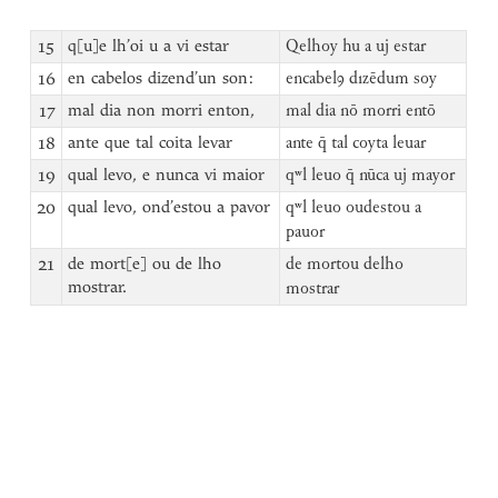
15
q[u]e lh’oi u a vi estar
Qelhoy hu a uj estar
16
en cabelos dizend’un son:
encabelꝯ dızēdum soy
17
mal dia non morri enton,
mal dia nō morri entō
18
ante que tal coita levar
ante q̄ tal coyta leuar
19
qual levo, e nunca vi maior
qʷl leuo q̄ nūca uj mayor
20
qual levo, ond’estou a pavor
qʷl leuo oudestou a
pauor
21
de mort[e] ou de lho
de mortou delho
mostrar.
mostrar