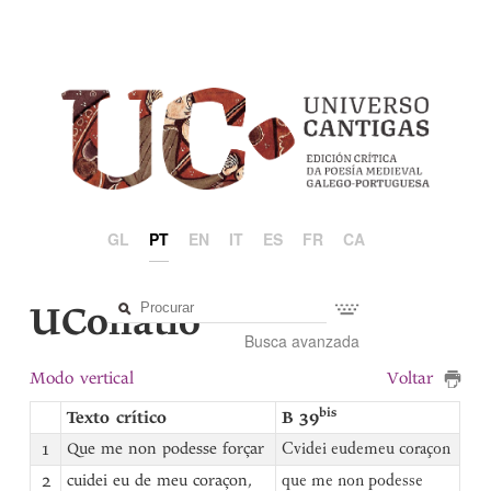
GL
PT
EN
IT
ES
FR
CA
UCollatio
Busca avanzada
Modo vertical
Voltar
bis
Texto crítico
B 39
1
Que me non podesse forçar
Cvidei eudemeu coraçon
2
cuidei eu de meu coraçon,
que me non podesse