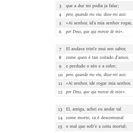
3
que a dur mi podia ja falar;
4
pero, quando me viu, disse-mi assi:
5
«Ai senhor, id’a mia senhor rogar,
6
por Deus, que aja mercee de mí».
7
El andava trist’e mui sen sabor,
8
come quen é tan coitado d’amor,
9
e perdudo o sén e a color;
10
pero, quando me viu, disse-mi assi:
11
«Ai senhor, ide rogar mia senhor,
12
por Deus, que aja mercee de min».
13
El, amiga, achei eu andar tal
14
come morto, ca é descomunal
15
o mal que sofr’e a coita mortal;