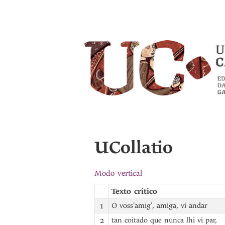
UCollatio
Modo vertical
Texto crítico
1
O voss’amig’, amiga, vi andar
2
tan coitado que nunca lhi vi par,