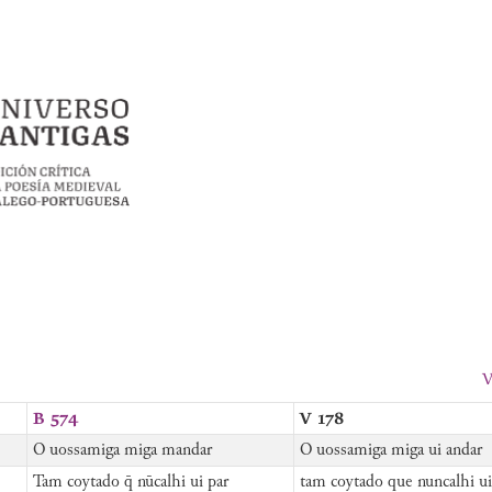
V
B 574
V 178
O uossamiga miga mandar
O uossamiga miga ui andar
Tam coytado q̄ nūcalhi ui par
tam coytado que nuncalhi ui