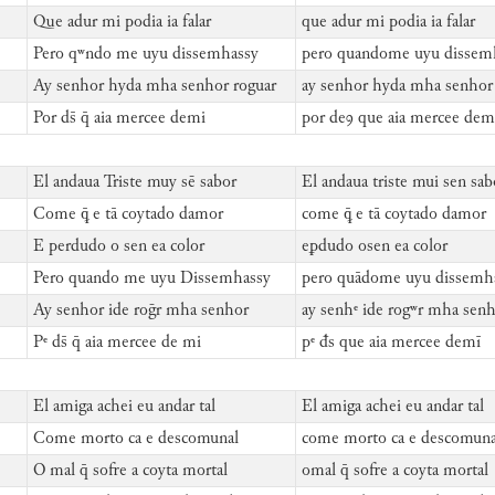
Que adur mi podia ia falar
que adur mi podia ia falar
Pero qʷndo me uyu dissemhassy
pero quandome uyu dissem
Ay senhor hyda mha senhor roguar
ay senhor hyda mha senhor
Por ds̄ q̄ aia mercee demi
por deꝯ que aia mercee dem
El andaua Triste muy sē sabor
El andaua triste mui sen sab
Come ꝙ̄ e tā coytado damor
come ꝙ̄ e tā coytado damor
E perdudo o sen ea color
eꝑdudo osen ea color
Pero quando me uyu Dissemhassy
pero quādome uyu dissemh
Ay senhor ide roḡr mha senhor
ay senhᵉ ide rogʷr mha sen
Pᵉ ds̄ q̄ aia mercee de mi
pᵉ đs que aia mercee demī
El amiga achei eu andar tal
El amiga achei eu andar tal
Come morto ca e descomunal
come morto ca e descomuna
O mal q̄ sofre a coyta mortal
omal q̄ sofre a coyta mortal