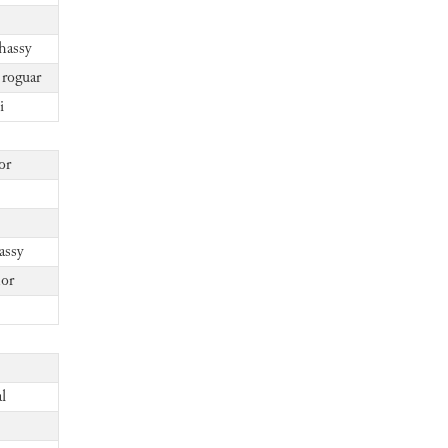
hassy
 roguar
i
or
assy
hor
l