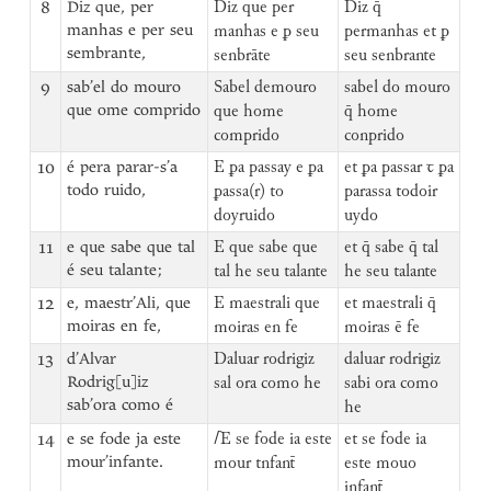
8
Diz que, per
Diz que per
Diz q̄
manhas e per seu
manhas e ꝑ seu
permanhas et ꝑ
sembrante,
senbrāte
seu senbrante
9
sab’el do mouro
Sabel demouro
sabel do mouro
que ome comprido
que home
q̄ home
comprido
conprido
10
é pera parar-s’a
E ꝑa passay e ꝑa
et ꝑa passar ꞇ ꝑa
todo ruido,
ꝑassa(r) to
parassa todoir
doyruido
uydo
11
e que sabe que tal
E que sabe que
et q̄ sabe q̄ tal
é seu talante;
tal he seu talante
he seu talante
12
e, maestr’Ali, que
E maestrali que
et maestrali q̄
moiras en fe,
moiras en fe
moiras ē fe
13
d’Alvar
Daluar rodrigiz
daluar rodrigiz
Rodrig[u]iz
sal ora como he
sabi ora como
sab’ora como é
he
14
e se fode ja este
⌈
E se fode ia este
et se fode ia
mour’infante.
mour tnfant̄
este mouo
infant̄