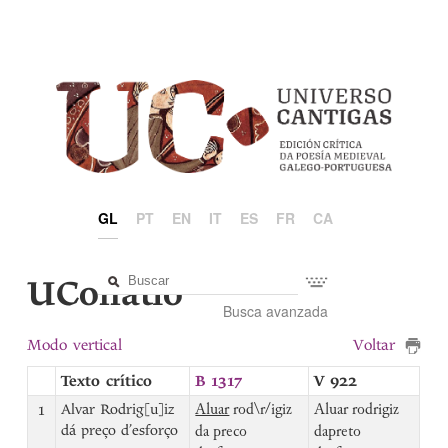
GL
PT
EN
IT
ES
FR
CA
UCollatio
Busca avanzada
Modo vertical
Voltar
Texto crítico
B 1317
V 922
1
Alvar Rodrig[u]iz
Aluar
rod\r/igiz
Aluar rodrigiz
dá preço d’esforço
da preco
dapreto