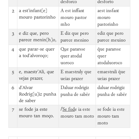
desforco
desforto
2
a est’infant[e]
A est inffant
aest insfant
mouro pastorinho
mouro pastor
mouro
mho
pastorinho
3
e diz que, pero
E diz que pero
ediz que pero
parece menin[h]o,
parece menino
parece meuino
4
que parar-se quer
Que pararsse
q̄ue pararsse
a tod’alvoroço;
quer atodal
quer
uoroco
atodaluoroco
5
e, maestr’Ali, que
E maestraly que
emaestrali q̄ue
vejas prazer,
ueias prazer
ueias prazer
6
d’Alvar
Daluar rodrigiz
daluar rodrigiz
Rodrig[u]iz punha
punha de sabēr
punha de sabēr
de saber
7
se fode ja este
⌈
Se fod
e ia este
se fode ia este
mouro tan moço.
mouro tam moto
mouro tam
moto