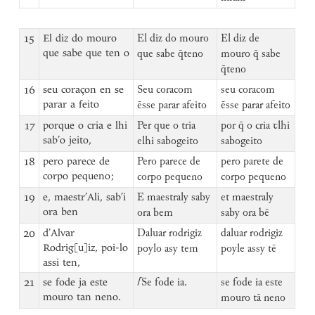
15
El diz do mouro
El diz do mouro
El diz de
que sabe que ten o
que sabe q̄teno
mouro q̄ sabe
q̄teno
16
seu coraçon en se
Seu coracom
seu coracom
parar a feito
ēsse parar afeito
ēsse parar afeito
17
porque o cria e lhi
Per que o tria
por q̄ o cria ꞇlhi
sab’o jeito,
elhi sabogeito
sabogeito
18
pero parece de
Pero parece de
pero parete de
corpo pequeno;
corpo pequeno
corpo pequeno
19
e, maestr’Ali, sab’i
E maestraly saby
et maestraly
ora ben
ora bem
saby ora bē
20
d’Alvar
Daluar rodrigiz
daluar rodrigiz
Rodrig[u]iz, poi-lo
poylo asy tem
poyle assy tē
assi ten,
21
se fode ja este
⌈
Se fode ia.
se fode ia este
mouro tan neno.
mouro tā neno