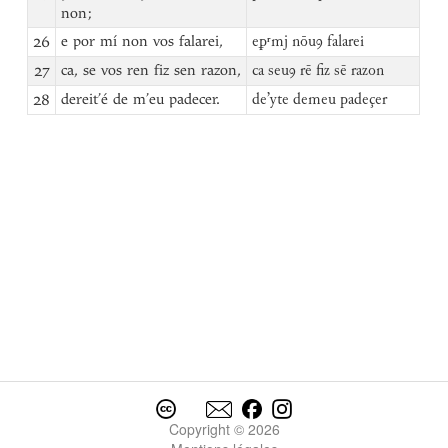
non;
26
e por mí non vos falarei,
eꝑʳmj nōuꝯ falarei
27
ca, se vos ren fiz sen razon,
ca seuꝯ rē fiz sē razon
28
dereit’é de m’eu padecer.
deʼyte demeu padeçer
Copyright © 2026