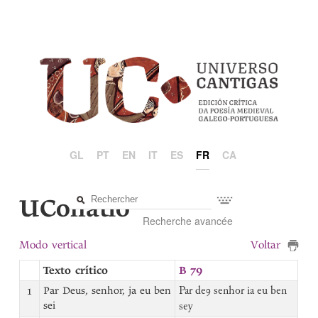
GL
PT
EN
IT
ES
FR
CA
UCollatio
Recherche avancée
Modo vertical
Voltar
Texto crítico
B 79
1
Par Deus, senhor, ja eu ben
Par deꝯ senhor ia eu ben
sei
sey