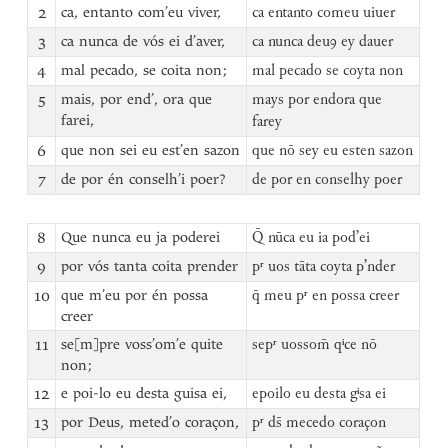
2
ca, entanto com’eu viver,
ca entanto comeu uiuer
3
ca nunca de vós ei d’aver,
ca nunca deuꝯ ey dauer
4
mal pecado, se coita non;
mal pecado se coyta non
5
mais, por end’, ora que
mays por endora que
farei,
farey
6
que non sei eu est’en sazon
que nō sey eu esten sazon
7
de por én conselh’i poer?
de por en conselhy poer
8
Que nunca eu ja poderei
Q̄ nūca eu ia podʼei
9
por vós tanta coita prender
pʳ uos tāta coyta pʼnder
10
que m’eu por én possa
q̄ meu pʳ en possa creer
creer
11
se[m]pre voss’om’e quite
sepʳ uossom̄ qⁱce nō
non;
12
e poi-lo eu desta guisa ei,
epoilo eu desta gⁱsa ei
13
por Deus, meted’o coraçon,
pʳ ds̄ mecedo coraçon