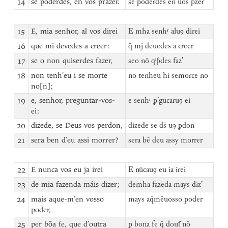
14
se poderdes, en vos prazer.
se poderdes en uos p̃zer
15
E, mia senhor, al vos direi
E mha senhʳ aluꝯ direi
16
que mi devedes a creer:
q̄ mj deuedes a creer
17
se o non quiserdes fazer,
seo nō qⁱƥdes fazʼ
18
non tenh’eu i se morte
nō tenheu hi semorce no
no[n];
19
e, senhor, preguntar-vos-
e senhʳ ꝑʼgūcaruꝯ ei
ei:
20
dizede, se Deus vos perdon,
dizede se ds̄ uꝯ ꝑdon
21
sera ben d’eu assi morrer?
sera bē deu assy morrer
22
E nunca vos eu ja irei
E nūcauꝯ eu ia irei
23
de mia fazenda máis dizer;
demha fazēda mays dizʼ
24
mais aque-m’en vosso
mays aq̄mēuosso poder
poder,
25
per bõa fe, que d’outra
ꝑ bona fe q̄ dout͂ nō