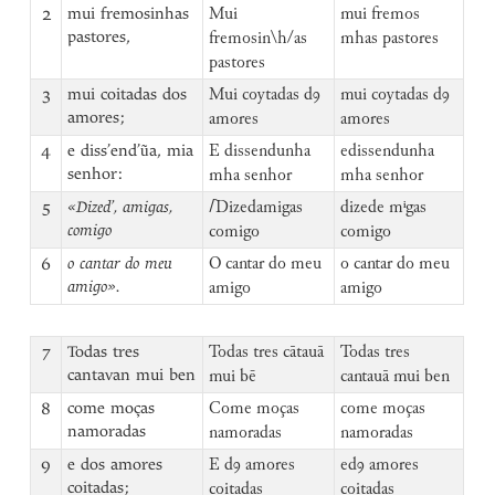
2
mui fremosinhas
Mui
mui fremos
pastores,
fremosin\h/as
mhas pastores
pastores
3
mui coitadas dos
Mui coytadas dꝯ
mui coytadas dꝯ
amores;
amores
amores
4
e diss’end’ũa, mia
E dissendunha
edissendunha
senhor:
mha senhor
mha senhor
5
«Dized’, amigas,
⌈
Dizedamigas
dizede mⁱgas
comigo
comigo
comigo
6
o cantar do meu
O cantar do meu
o cantar do meu
amigo».
amigo
amigo
7
Todas tres
Todas tres cātauā
Todas tres
cantavan mui ben
mui bē
cantauā mui ben
8
come moças
Come moças
come moças
namoradas
namoradas
namoradas
9
e dos amores
E dꝯ amores
edꝯ amores
coitadas;
coitadas
coitadas