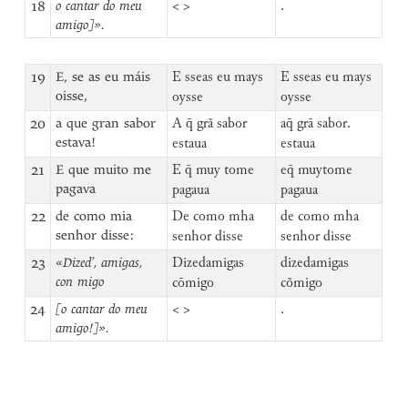
18
o cantar do meu
< >
.
amigo]».
19
E, se as eu máis
E sseas eu mays
E sseas eu mays
oisse,
oysse
oysse
20
a que gran sabor
A q̄ grã sabor
aq̄ grā sabor.
estava!
estaua
estaua
21
E que muito me
E q̄ muy tome
eq̄ muytome
pagava
pagaua
pagaua
22
de como mia
De como mha
de como mha
senhor disse:
senhor disse
senhor disse
23
«Dized’, amigas,
Dizedamigas
dizedamigas
con migo
cōmigo
cõmigo
24
[o cantar do meu
< >
.
amigo!]».