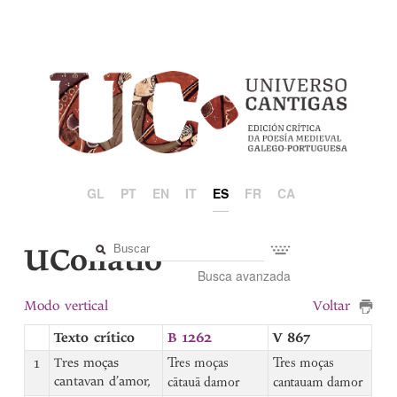
GL
PT
EN
IT
ES
FR
CA
UCollatio
Busca avanzada
Modo vertical
Voltar
Texto crítico
B 1262
V 867
1
Tres moças
Tres moças
Tres moças
cantavan d’amor,
cātauā damor
cantauam damor