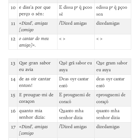
10
e diss’a por que
E dissa pᵉ q̄ ꝑcoo
edissa pᵉ q̄ ꝑçoo
perço o sén:
sē
sen
11
«Dized’, amigas
⌈
Dized amigas
dizedamigas
[comigo
12
o cantar do meu
< >
< >
amigo]».
13
Que gran sabor
Quē grã sabor eu
Que gram sabor
eu avia
auya
eu auya
14
de as oir cantar
Deas oyr cantar
deas oyr cantar
enton!
entō
entō
15
E prougue-mi de
E prouguemi de
eprouguemi de
coraçon
coracō
coraçō
16
quanto mia
Quanto mha
quanto mha
senhor dizia:
senhor dizia
senhor dizia
17
«Dized’, amigas
⌈
Dized amigas
dizedamigas
[comigo