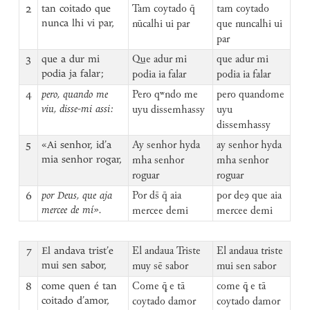
2
tan coitado que
Tam coytado q̄
tam coytado
nunca lhi vi par,
nūcalhi ui par
que nuncalhi ui
par
3
que a dur mi
Que adur mi
que adur mi
podia ja falar;
podia ia falar
podia ia falar
4
pero, quando me
Pero qʷndo me
pero quandome
viu, disse-mi assi:
uyu dissemhassy
uyu
dissemhassy
5
«Ai senhor, id’a
Ay senhor hyda
ay senhor hyda
mia senhor rogar,
mha senhor
mha senhor
roguar
roguar
6
por Deus, que aja
Por ds̄ q̄ aia
por deꝯ que aia
mercee de mí».
mercee demi
mercee demi
7
El andava trist’e
El andaua Triste
El andaua triste
mui sen sabor,
muy sē sabor
mui sen sabor
8
come quen é tan
Come ꝙ̄ e tā
come ꝙ̄ e tā
coitado d’amor,
coytado damor
coytado damor