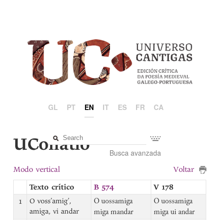
GL
PT
EN
IT
ES
FR
CA
UCollatio
Busca avanzada
Modo vertical
Voltar
Texto crítico
B 574
V 178
1
O voss’amig’,
O uossamiga
O uossamiga
amiga, vi andar
miga mandar
miga ui andar