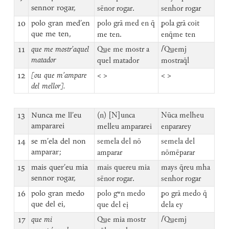
sennor rogar,
sēnor rogar.
senhor rogar
10
polo gran med’en
polo grā med en q̄
ꝑola grā coit
que me ten,
me ten.
enq̄me ten
11
que me mostr’aquel
Que me mostr a
⌈
Quemj
matador
quel matador
mostraq̄l
12
[ou que m’ampare
< >
< >
del mellor].
13
Nunca me ll’eu
(n) [N]unca
Nūca melheu
ampararei
melleu ampararei
enpararey
14
se m’ela del non
semela del nō
semela del
amparar;
amparar
nōmēparar
15
mais quer’eu mia
mais quereu mia
mays q̄reu mha
sennor rogar,
sēnor rogar.
senhor rogar
16
polo gran medo
polo gʷn medo
ꝑo grā medo q̄
que del ei,
que del eị
dela ey
17
que mi
Que mia mostr
⌈
Quemj