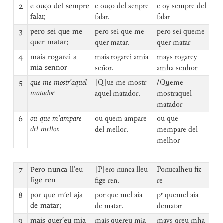
2
e ouço del sempre
e ouço del senpre
e oy sempre del
falar,
falar.
falar
3
pero sei que me
pero sei que me
pero sei queme
quer matar;
quer matar.
quer matar
4
mais rogarei a
mais rogarei amia
mays rogarey
mia sennor
sen̄or.
amha senhor
5
que me mostr’aquel
[Q]ue me mostr
⌈
Queme
matador
aquel matador.
mostraquel
matador
6
ou que m’ampare
ou quem ampare
ou que
del mellor.
del mellor.
mempare del
melhor
7
Pero nunca ll’eu
[P]ero nunca lleu
Ponūcalheu fiz
fige ren
fige ren.
rē
8
por que m’el aja
por que mel aia
pʳ quemel aia
de matar;
de matar.
dematar
9
mais quer’eu mia
mais quereu mia
mays q̄reu mha