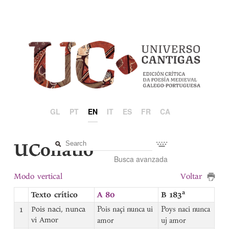
GL
PT
EN
IT
ES
FR
CA
UCollatio
Busca avanzada
Modo vertical
Voltar
a
Texto crítico
A 80
B 183
1
Pois naci, nunca
Pois naçi nunca ui
Poys naci nunca
vi Amor
amor
uj amor