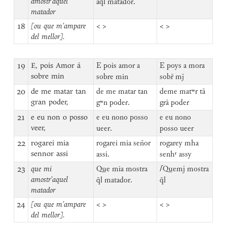
amostr’aquel
aq̄l matador.
matador
18
[ou que m’ampare
< >
< >
del mellor].
19
E, pois Amor á
E pois amor a
E poys a mora
sobre min
sobre min
sobr̄ mj̄
20
de me matar tan
de me matar tan
deme matʷr tā
gran poder,
gʷn poder.
grā poder
21
e eu non o posso
e eu nono posso
e eu nono
veer,
ueer.
posso ueer
22
rogarei mia
rogarei mia sen̄or
rogarey mha
sennor assi
assi.
senhʳ assy
23
que mi
Que mia mostra
⌈
Quemj mostra
amostr’aquel
q̄l matador.
q̄l
matador
24
[ou que m’ampare
< >
< >
del mellor].