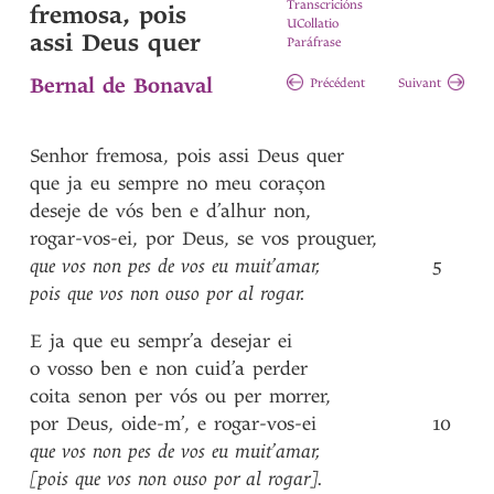
Transcricións
fremosa, pois
UCollatio
assi Deus quer
Paráfrase
Bernal de Bonaval
Précédent
Suivant
Senhor
fremosa
,
pois
assi
Deus
quer
que
ja
eu
sempre
no
meu
coraçon
deseje
de
vós
ben
e
d’alhur
non
,
rogar-vos-ei
,
por
Deus
,
se
vos
prouguer
,
que
vos
non
pes
de
vos
eu
muit’amar
,
5
pois
que
vos
non
ouso
por
al
rogar
.
E
ja
que
eu
sempr’a
desejar
ei
o
vosso
ben
e
non
cuid’a
perder
coita
senon
per
vós
ou
per
morrer
,
por
Deus
,
oide-m’
,
e
rogar-vos-ei
10
que
vos
non
pes
de
vos
eu
muit’amar
,
[pois
que
vos
non
ouso
por
al
rogar]
.