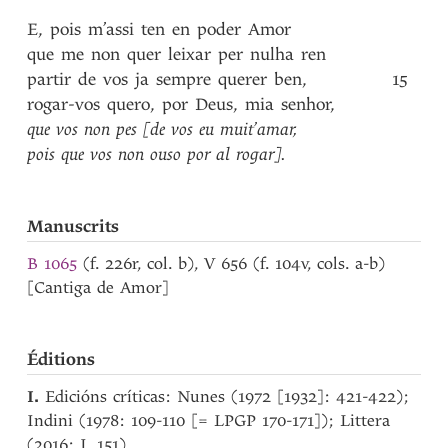
E
,
pois
m’assi
ten
en
poder
Amor
que
me
non
quer
leixar
per
nulha
ren
partir
de
vos
ja
sempre
querer
ben
,
15
rogar-vos
quero
,
por
Deus
,
mia
senhor
,
que
vos
non
pes
[de
vos
eu
muit’amar
,
pois
que
vos
non
ouso
por
al
rogar]
.
Manuscrits
B 1065
(f. 226r, col. b), V 656 (f. 104v, cols. a-b)
[Cantiga de Amor]
Éditions
I.
Edicións críticas: Nunes (1972 [1932]: 421-422);
Indini (1978: 109-110 [= LPGP 170-171]); Littera
(2016: I, 151).