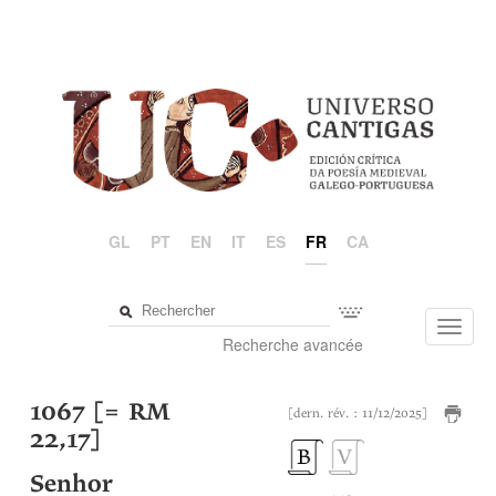
GL
PT
EN
IT
ES
FR
CA
Toggl
Recherche avancée
navig
1067 [= RM
[dern. rév. : 11/12/2025]
22,17]
Senhor