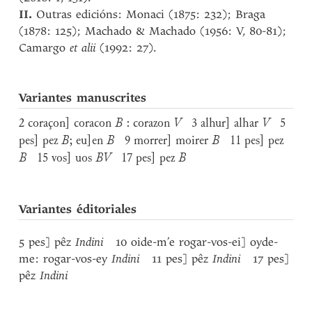
II.
Outras edicións: Monaci (1875: 232); Braga
(1878: 125); Machado & Machado (1956: V, 80-81);
Camargo
et alii
(1992: 27).
Variantes manuscrites
2 coraçon] coracon
B
: corazon
V
3 alhur] alhar
V
5
pes] pez
B
; eu]en
B
9 morrer] moirer
B
11 pes] pez
B
15 vos] uos
BV
17 pes] pez
B
Variantes éditoriales
5 pes] pêz
Indini
10 oide-m’e rogar-vos-ei] oyde-
me: rogar-vos-ey
Indini
11 pes] pêz
Indini
17 pes]
pêz
Indini