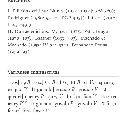
Ediciones
I.
Edicións críticas: Nunes (1972 [1932]: 368-369);
Rodríguez (1980: 93 [= LPGP 405]); Littera (2016:
I, 430-431).
II.
Outras edicións: Monaci (1875: 194); Braga
(1878: 103); Gassner (1933: 403); Machado &
Machado (1953: IV, 321-322); Fernández Pousa
(1959: 93).
Variantes manuscritas
1 vos] nꝯ
B
6 se] Ce
B
10 e] Et
B
: et
V
; enquanto]
en q̄nto
V
11 guisado] grisado
B
: grisado
V
13
querrei] queirey
B
: q̅irey
V
15 faço] fazo
V
16 terrei]
teirey
BV
17 guisado] grisado
B
: grisado
V
20 força,
forçar] forza forzar
V