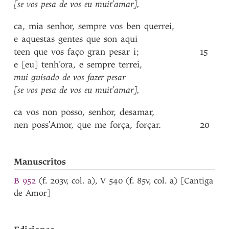
[se
vos
pesa
de
vos
eu
muit’amar]
,
ca
,
mia
senhor
,
sempre
vos
ben
querrei
,
e
aquestas
gentes
que
son
aqui
teen
que
vos
faço
gran
pesar
i
;
15
e
[eu]
tenh’ora
,
e
sempre
terrei
,
mui
guisado
de
vos
fazer
pesar
[se
vos
pesa
de
vos
eu
muit’amar]
,
ca
vos
non
posso
,
senhor
,
desamar
,
nen
poss’Amor
,
que
me
força
,
forçar
.
20
Manuscritos
B 952
(f. 203v, col. a), V 540 (f. 85v, col. a) [Cantiga
de Amor]