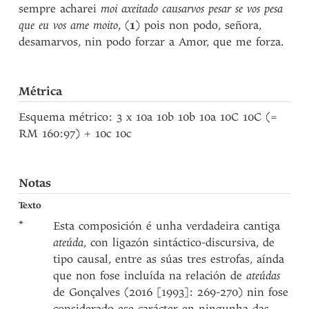
sempre acharei
moi axeitado causarvos pesar se vos pesa
que eu vos ame moito
, (
1
) pois non podo, señora,
desamarvos, nin podo forzar a Amor, que me forza.
Métrica
Esquema métrico: 3 x 10a 10b 10b 10a 10C 10C (=
RM 160:97) + 10c 10c
Notas
Texto
*
Esta composición é unha verdadeira cantiga
ateúda
, con ligazón sintáctico-discursiva, de
tipo causal, entre as súas tres estrofas, aínda
que non fose incluída na relación de
ateúdas
de Gonçalves (2016 [1993]: 269-270) nin fose
considerado ese carácter en ningunha das