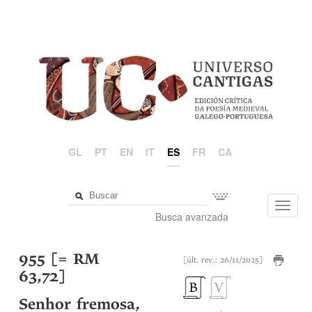
GL
PT
EN
IT
ES
FR
CA
Toggl
Busca avanzada
navig
955 [= RM
[últ. rev.: 26/11/2025]
63,72]
Senhor fremosa,