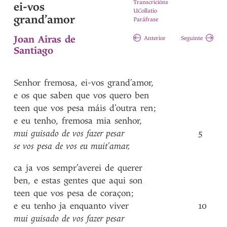
Transcricións
ei-vos
UCollatio
grand’amor
Paráfrase
Joan Airas de
Anterior
Seguinte
Santiago
Senhor
fremosa
,
ei-vos
grand’amor
,
e
os
que
saben
que
vos
quero
ben
teen
que
vos
pesa
máis
d’outra
ren
;
e
eu
tenho
,
fremosa
mia
senhor
,
mui
guisado
de
vos
fazer
pesar
5
se
vos
pesa
de
vos
eu
muit’amar
,
ca
ja
vos
sempr’averei
de
querer
ben
,
e
estas
gentes
que
aqui
son
teen
que
vos
pesa
de
coraçon
;
e
eu
tenho
ja
enquanto
viver
10
mui
guisado
de
vos
fazer
pesar