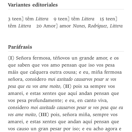
Variantes editoriales
3 teen] têm
Littera
9 teen] têm
Littera
15 teen]
têm
Littera
20 Amor] amor
Nunes
,
Rodríguez
,
Littera
Paráfrasis
(
I
) Señora fermosa, téñovos un grande amor, e os
que saben que vos amo pensan que iso vos pesa
máis que calquera outra cousa; e eu, miña fermosa
señora, considero
moi axeitado causarvos pesar se vos
pesa que eu vos ame moito
, (
II
) pois xa sempre vos
amarei, e estas xentes que aquí andan pensan que
vos pesa profundamente; e eu, en canto viva,
considero
moi axeitado causarvos pesar se vos pesa que eu
vos ame moito
, (
III
) pois, señora miña, sempre vos
amarei, e estas xentes que andan aquí pensan que
vos causo un gran pesar por iso; e eu acho agora e