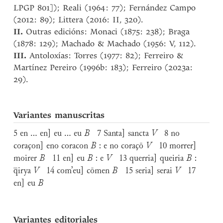
LPGP 801]); Reali (1964: 77); Fernández Campo
(2012: 89); Littera (2016: II, 320).
II.
Outras edicións: Monaci (1875: 238); Braga
(1878: 129); Machado & Machado (1956: V, 112).
III.
Antoloxías: Torres (1977: 82); Ferreiro &
Martínez Pereiro (1996b: 183); Ferreiro (2023a:
29).
Variantes manuscritas
5 en ... en] eu ... eu
B
7 Santa] sancta
V
8 no
coraçon] eno coracon
B
: e no coraçō
V
10 morrer]
moirer
B
11 en] eu
B
: e
V
13 querria] queiria
B
:
q̅irya
V
14 com’eu] cōmen
B
15 seria] serai
V
17
en] eu
B
Variantes editoriales