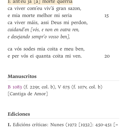
E
ant’eu
ja
[a]
morte
querria
ca
viver
com’eu
viv’á
gran
sazon
,
e
mia
morte
melhor
mi
seria
15
ca
viver
máis
,
assi
Deus
mi
perdon
,
cuidand’en
[vós
,
e
non
en
outra
ren
,
e
desejando
sempr’o
vosso
ben]
,
ca
vós
sodes
mia
coita
e
meu
ben
,
e
per
vós
ei
quanta
coita
mi
ven
.
20
Manuscritos
B 1083
(f. 229r, col. b), V 675 (f. 107v, col. b)
[Cantiga de Amor]
Ediciones
I.
Edicións críticas: Nunes (1972 [1932]: 450-451 [=