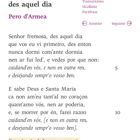
Transcricións
des aquel dia
UCollatio
Paráfrase
Pero d'Armea
Anterior
Seguinte
Senhor
fremosa
,
des
aquel
dia
que
vos
eu
vi
primeiro
,
des
enton
nunca
dormi
com’ante
dormia
nen
ar
fui
led’
,
e
vedes
por
que
non
:
cuidand’en
vós
,
e
non
en
outra
ren
,
5
e
desejando
sempr’o
vosso
ben
.
E
sabe
Deus
e
Santa
Maria
ca
non
am’eu
tant’al
no
coraçon
quant’amo
vós
,
nen
ar
poderia
,
e
,
se
morrer
por
én
,
farei
razon
10
cuidand’en
vós
,
[e
non
en
outra
ren
,
e
desejando
sempr’o
vosso
ben]
.