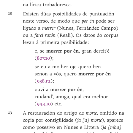
na lírica trobadoresca.
10
Existen dúas posibilidades de puntuación
neste verso, de modo que
por én
pode ser
ligado a
morrer
(Nunes, Fernández Campo)
ou a
farei razón
(Reali). Os datos do corpus
levan á primeira posibilidade:
e, se
morrer por én
, gran dereit’é
(
807.10
);
se eu a molher oje quero ben
senon a vós, quero
morrer por én
(
938
.
r2
);
ouvi a
morrer por én
,
cuidand’, amiga, qual era melhor
(
943.10
) etc.
13
A restauración do artigo de
morte
, omitido na
copia por contigüidade (
ja [a] morte
), aparece
como posesivo en Nunes e Littera (
ja [mha]