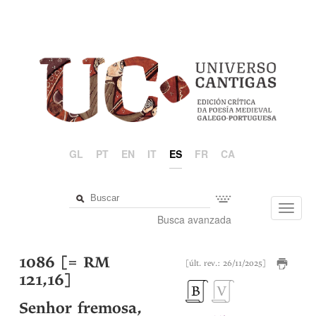
GL
PT
EN
IT
ES
FR
CA
Toggl
Busca avanzada
navig
1086 [= RM
[últ. rev.: 26/11/2025]
121,16]
Senhor fremosa,