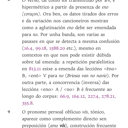
O verso, tal como foi transmitido por BV, é
hipermétrico a partir da presenza de
eno
(coraçon)
. Ora ben, os datos tirados dos erros
e da variación nos cancioneiros mostran
como a aglutinación
eno
debe ser emendada
para
no
. Por unha banda, son varias as
pasaxes en que se detecta a mesma confusión
(
16.4
,
99.18
,
1588.20
etc.), mesmo en
contextos en que non pode existir dúbida
sobre tal emenda: a repetición paralelística
en
813.11
esixe a emenda das leccións <ēno>
B, <enō> V para
no
(
Briosas van no navio
). Por
outra parte, a concorrencia (inversa) das
leccións <eno> A / <no> B é frecuente ao
longo do corpus:
66.9
,
164.12
,
227.4
,
278.21
,
355.8
.
9
O pronome persoal oblicuo
vós
, tónico,
aparece como complemento directo sen
preposición (
amo
vós
), construción frecuente