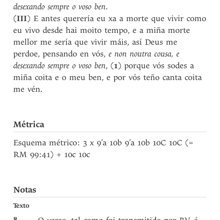
desexando sempre o voso ben
.
(
III
) E antes querería eu xa a morte que vivir como
eu vivo desde hai moito tempo, e a miña morte
mellor me sería que vivir máis, así Deus me
perdoe, pensando en vós,
e non noutra cousa, e
desexando sempre o voso ben
, (
1
) porque vós sodes a
miña coita e o meu ben, e por vós teño canta coita
me vén.
Métrica
Esquema métrico: 3 x 9’a 10b 9’a 10b 10C 10C (=
RM 99:41) + 10c 10c
Notas
Texto
8