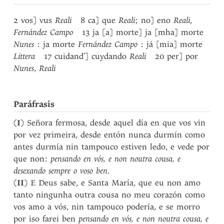
2 vos] vus
Reali
8 ca] que
Reali
; no] eno
Reali
,
Fernández Campo
13 ja [a] morte] ja [mha] morte
Nunes
: ja morte
Fernández Campo
: já [mia] morte
Littera
17 cuidand’] cuydando
Reali
20 per] por
Nunes
,
Reali
Paráfrasis
(
I
) Señora fermosa, desde aquel día en que vos vin
por vez primeira, desde entón nunca durmín como
antes durmía nin tampouco estiven ledo, e vede por
que non:
pensando en vós, e non noutra cousa, e
desexando sempre o voso ben
.
(
II
) E Deus sabe, e Santa María, que eu non amo
tanto ningunha outra cousa no meu corazón como
vos amo a vós, nin tampouco podería, e se morro
por iso farei ben
pensando en vós, e non noutra cousa, e