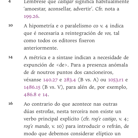
4
Lémbrese que
castigar
significa habitualmente
‘amoestar, aconsellar, advertir’. Cfr. nota a
199.26
.
10
A hipometría e o paralelismo co v. 4 indica
que é necesaria a reintegración de
vos,
tal
como todos os editores fixeron
anteriormente.
14
A métrica e a sintaxe indican a necesidade de
expunción de <de>. Para a presenza anómala
de
de
noutros puntos dos cancioneiros,
véxanse
140.27
e
283.4
(B vs. A) ou
1053.r1
e
1486.15
(B vs.
V), para alén de, por exemplo,
486.8 e 14
.
16
Ao contrario do que acontece nas outras
dúas estrofas, nesta terceira non existe un
verbo principal explícito (cfr.
rog’e castigo
, v. 4;
rog’e mando
, v. 10) para introducir o refrán, de
modo que debemos considerar elíptico un