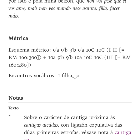
por isto e pola miña beizón, que
non vos pese que el
vos ame, mais non vos mando nese asunto, filla, facer
máis.
Métrica
Esquema métrico: 9’a 9’b 9’b 9’a 10C 10C (I-II [=
RM 160:300]) + 10a 9’b 9’b 10a 10C 10C (III [= RM
160:280])
Encontros vocálicos: 1 filha,
‿
o
Notas
Texto
*
Sobre o carácter de cantiga próxima ás
cantigas ateúdas
, con ligazón copulativa das
dúas primeiras estrofas, véxase nota á
cantiga
74
.