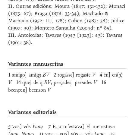
II.
Outras edicións: Moura (1847: 131-132); Monaci
(1875: 67); Braga (1878: 33-34); Machado &
Machado (1952: III, 178); Cohen (1987: 38); Júdice
(1997: 30); Montero Santalha (2004d: nº 85).
III.
Antoloxías: Tavares (1943 [1923]: 43); Tavares
(1961: 38).
Variantes manuscritas
1 amigo] amigꝯ
BV
2 rogasse] rogasie
V
4 én] en(ꝯ)
V
14 que] de q̄
BV
; perçades] perzades
V
16
beençon] beenzon
V
Variantes editoriais
5 vos] vós
Lang
7 E, u m’estava] El me estava
Lang
,
Nunes
11 vos ... vos] vós ... vós
Lang
15