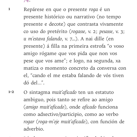
1
Repárese en que o presente
roga
é un
presente histórico ou narrativo (no tempo
presente e decote) que contrasta vivamente
co uso do pretérito (
rogasse
, v. 2;
pesasse
, v. 3;
u m’estava falando
, v. 7...). A nai dille (en
presente) á filla na primeira estrofa “o voso
amigo rógame que vos pida que non vos
pese que vos ame”; e logo, na segunda, xa
matiza o momento concreto da conversa con
el, “cando el me estaba falando de vós tiven
dó del…”.
1-2
O sintagma
muit’aficado
ten un estatuto
ambiguo, pois tanto se refire ao amigo
(
amigo muit’aficado
), onde
aficado
funciona
como adxectivo/participio, como ao verbo
rogar
(
roga-m’oje muit’aficado
), con función de
adverbio.