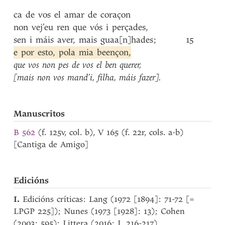
ca
de
vos
el
amar
de
coraçon
non
vej’eu
ren
que
vós
i
perçades
,
sen
i
máis
aver
,
mais
guaa[n]hades
;
15
e
por
esto
,
pola
mia
beençon
,
que
vos
non
pes
de
vos
el
ben
querer
,
[mais
non
vos
mand’i
,
filha
,
máis
fazer]
.
Manuscritos
B 562
(f. 125v, col. b), V 165 (f. 22r, cols. a-b)
[Cantiga de Amigo]
Edicións
I.
Edicións críticas: Lang (1972 [1894]: 71-72 [=
LPGP 225]); Nunes (1973 [1928]: 13); Cohen
(2003: 595); Littera (2016: I, 216-217).