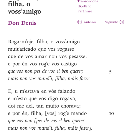
Transcricións
filha, o
UCollatio
voss’amigo
Paráfrase
Don Denis
Anterior
Seguinte
Roga-m’oje
,
filha
,
o
voss’amigo
muit’aficado
que
vos
rogasse
que
de
vos
amar
non
vos
pesasse
;
e
por
én
vos
rog’e
vos
castigo
que
vos
non
pes
de
vos
el
ben
querer
,
5
mais
non
vos
mand’i
,
filha
,
máis
fazer
.
E
,
u
m’estava
en
vós
falando
e
m’esto
que
vos
digo
rogava
,
doi-me
del
,
tan
muito
chorava
;
e
por
én
,
filha
,
[vos]
rog’e
mando
10
que
vos
non
[pes
de
vos
el
ben
querer
,
mais
non
vos
mand’i
,
filha
,
máis
fazer]
,