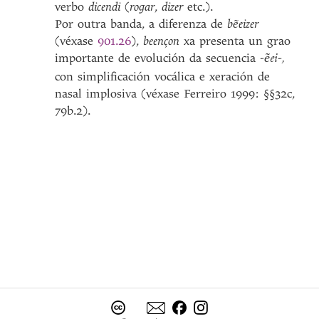
verbo
dicendi
(
rogar
,
dizer
etc.).
Por outra banda, a diferenza de
be͂eizer
(véxase
901.26
),
beençon
xa presenta un grao
importante de evolución da secuencia
-
-,
e͂ei
con simplificación vocálica e xeración de
nasal implosiva (véxase Ferreiro 1999: §§32c,
79b.2).