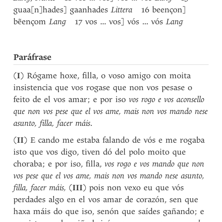
guaa[n]hades] gaanhades
Littera
16 beençon]
bẽençom
Lang
17 vos ... vos] vós ... vós
Lang
Paráfrase
(
I
) Rógame hoxe, filla, o voso amigo con moita
insistencia que vos rogase que non vos pesase o
feito de el vos amar; e por iso
vos rogo e vos aconsello
que non vos pese que el vos ame, mais non vos mando nese
asunto, filla, facer máis
.
(
II
) E cando me estaba falando de vós e me rogaba
isto que vos digo, tiven dó del polo moito que
choraba; e por iso, filla,
vos rogo e vos mando que
non
vos pese que el vos ame, mais non vos mando nese asunto,
filla, facer máis,
(
III
) pois non vexo eu que vós
perdades algo en el vos amar de corazón, sen que
haxa máis do que iso, senón que saídes gañando; e